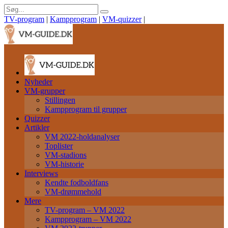
TV-program
|
Kampprogram
|
VM-quizzer
|
Nyheder
VM-grupper
Stillingen
Kampprogram til grupper
Quizzer
Artikler
VM 2022-holdanalyser
Toplister
VM-stadions
VM-historie
Interviews
Kendte fodboldfans
VM-drømmehold
Mere
TV-program – VM 2022
Kampprogram – VM 2022