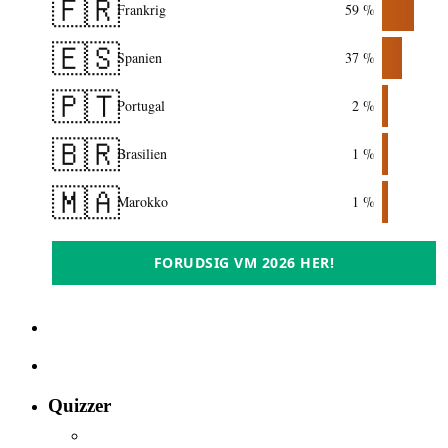
🇫🇷
Frankrig
59 %
🇪🇸
Spanien
37 %
🇵🇹
Portugal
2 %
🇧🇷
Brasilien
1 %
🇲🇦
Marokko
1 %
FORUDSIG VM 2026 HER!
Quizzer