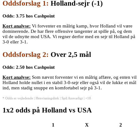
Oddsforslag 1:
Holland-sejr (-1)
Odds: 3.75 hos Cashpoint
Kort analyse:
Vi forventer en målrig kamp, hvor Holland vil være
dominerende. De har flere offensive tangenter at spille på, og dem
vil de udnytte mod USA. Vi regner derfor med en sejr til Holland på
3-0 eller 3-1.
Oddsforslag 2:
Over 2,5 mål
Odds: 2.50 hos Cashpoint
Kort analyse:
Som nævnt forventer vi en målrig affære, og enten vil
Holland holde nullet i en stabil 3-0-sejr eller også vil de lukke et mål
ind, men stadig snuppe en komfortabel sejr på 3-1.
* Odds er vejledende | Henvisningslink | Spil Ansvarligt | +18
1x2 odds på Holland vs USA
1
X
2