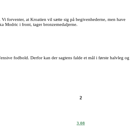
. Vi forventer, at Kroatien vil sætte sig på begivenhederne, men have
ka Modric i front, tager bronzemedaljerne.
fensive fodbold. Derfor kan der sagtens falde et mål i første halvleg og
2
3.08