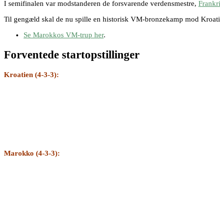
I semifinalen var modstanderen de forsvarende verdensmestre,
Frankr
Til gengæld skal de nu spille en historisk VM-bronzekamp mod Kroatien
Se Marokkos VM-trup her
.
Forventede startopstillinger
Kroatien (4-3-3):
Marokko (4-3-3):