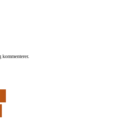
eg kommenterer.