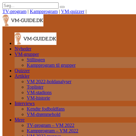
TV-program
|
Kampprogram
|
VM-quizzer
|
Nyheder
VM-grupper
Stillingen
Kampprogram til grupper
Quizzer
Artikler
VM 2022-holdanalyser
Toplister
VM-stadions
VM-historie
Interviews
Kendte fodboldfans
VM-drømmehold
Mere
TV-program – VM 2022
Kampprogram – VM 2022