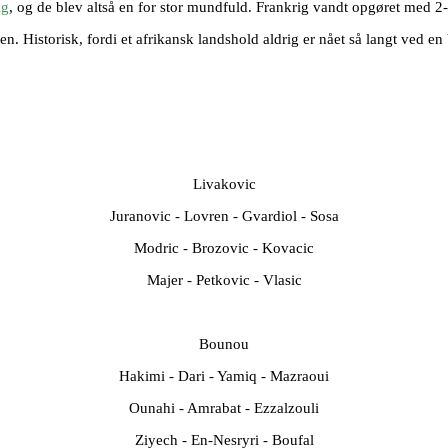
ig
, og de blev altså en for stor mundfuld. Frankrig vandt opgøret med 2
. Historisk, fordi et afrikansk landshold aldrig er nået så langt ved e
Livakovic
Juranovic - Lovren - Gvardiol - Sosa
Modric - Brozovic - Kovacic
Majer - Petkovic - Vlasic
Bounou
Hakimi - Dari - Yamiq - Mazraoui
Ounahi - Amrabat - Ezzalzouli
Ziyech - En-Nesryri - Boufal