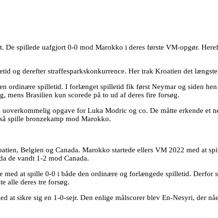
et. De spillede uafgjort 0-0 mod Marokko i deres første VM-opgør. Heref
illetid og derefter straffesparkskonkurrence. Her trak Kroatien det længs
en ordinære spilletid. I forlænget spilletid fik først Neymar og siden he
g, mens Brasilien kun scorede på to ud af deres fire forsøg.
en uoverkommelig opgave for Luka Modric og co. De måtte erkende et ne
 altså spille bronzekamp mod Marokko.
atien, Belgien og Canada. Marokko startede ellers VM 2022 med at spi
, da de vandt 1-2 mod Canada.
e med at spille 0-0 i både den ordinære og forlængede spilletid. Derfor
e alle deres tre forsøg.
ed at sikre sig en 1-0-sejr. Den enlige målscorer blev En-Nesyri, der n