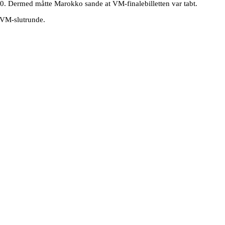
-0. Dermed måtte Marokko sande at VM-finalebilletten var tabt.
n VM-slutrunde.