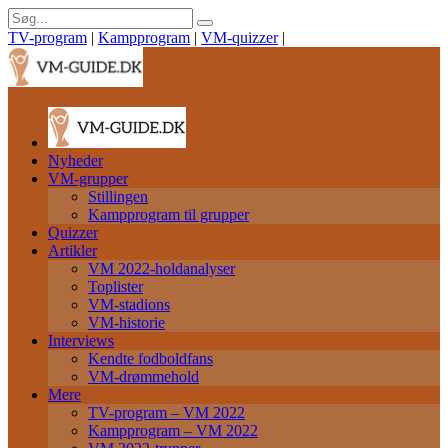
TV-program
|
Kampprogram
|
VM-quizzer
|
Nyheder
VM-grupper
Stillingen
Kampprogram til grupper
Quizzer
Artikler
VM 2022-holdanalyser
Toplister
VM-stadions
VM-historie
Interviews
Kendte fodboldfans
VM-drømmehold
Mere
TV-program – VM 2022
Kampprogram – VM 2022