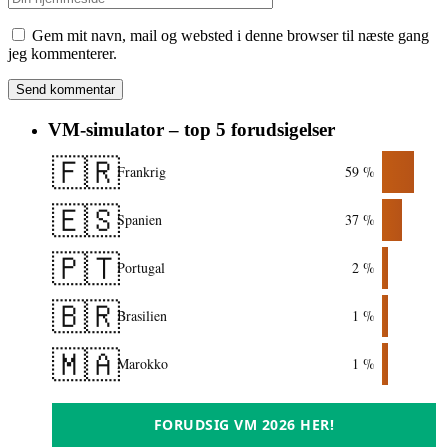
Gem mit navn, mail og websted i denne browser til næste gang
jeg kommenterer.
VM-simulator – top 5 forudsigelser
🇫🇷
Frankrig
59 %
🇪🇸
Spanien
37 %
🇵🇹
Portugal
2 %
🇧🇷
Brasilien
1 %
🇲🇦
Marokko
1 %
FORUDSIG VM 2026 HER!