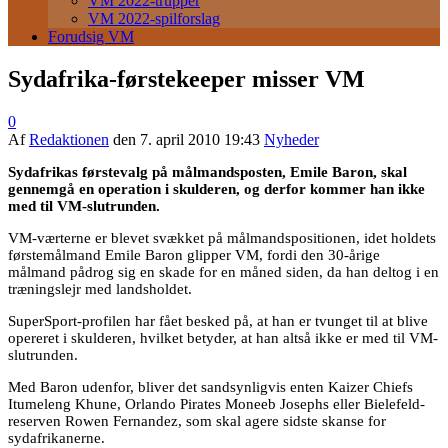
VM 2022-trupper
VM 2022-spilforslag
Forudsig VM
Sydafrika-førstekeeper misser VM
0
Af
Redaktionen
den
7. april 2010 19:43
Nyheder
Sydafrikas førstevalg på målmandsposten, Emile Baron, skal
gennemgå en operation i skulderen, og derfor kommer han ikke
med til VM-slutrunden.
VM-værterne er blevet svækket på målmandspositionen, idet holdets
førstemålmand Emile Baron glipper VM, fordi den 30-årige
målmand pådrog sig en skade for en måned siden, da han deltog i en
træningslejr med landsholdet.
SuperSport-profilen har fået besked på, at han er tvunget til at blive
opereret i skulderen, hvilket betyder, at han altså ikke er med til VM-
slutrunden.
Med Baron udenfor, bliver det sandsynligvis enten Kaizer Chiefs
Itumeleng Khune, Orlando Pirates Moneeb Josephs eller Bielefeld-
reserven Rowen Fernandez, som skal agere sidste skanse for
sydafrikanerne.