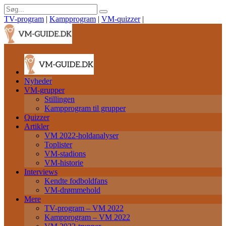
TV-program
|
Kampprogram
|
VM-quizzer
|
Nyheder
VM-grupper
Stillingen
Kampprogram til grupper
Quizzer
Artikler
VM 2022-holdanalyser
Toplister
VM-stadions
VM-historie
Interviews
Kendte fodboldfans
VM-drømmehold
Mere
TV-program – VM 2022
Kampprogram – VM 2022