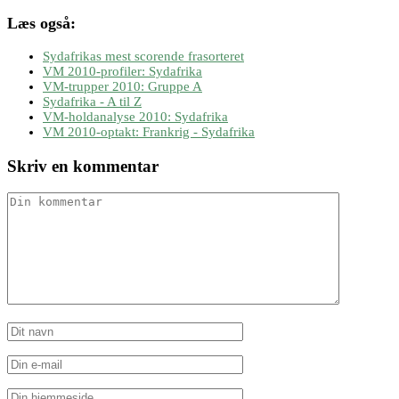
Læs også:
Sydafrikas mest scorende frasorteret
VM 2010-profiler: Sydafrika
VM-trupper 2010: Gruppe A
Sydafrika - A til Z
VM-holdanalyse 2010: Sydafrika
VM 2010-optakt: Frankrig - Sydafrika
Skriv en kommentar