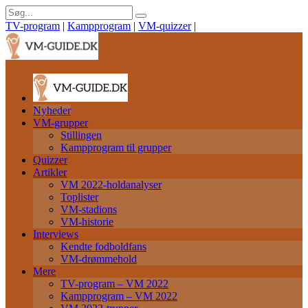
TV-program
|
Kampprogram
|
VM-quizzer
|
Nyheder
VM-grupper
Stillingen
Kampprogram til grupper
Quizzer
Artikler
VM 2022-holdanalyser
Toplister
VM-stadions
VM-historie
Interviews
Kendte fodboldfans
VM-drømmehold
Mere
TV-program – VM 2022
Kampprogram – VM 2022