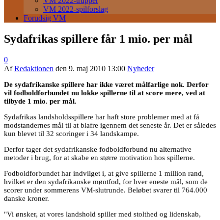
VM 2022-trupper
VM 2022-spilforslag
Forudsig VM
Sydafrikas spillere får 1 mio. per mål
0
Af
Redaktionen
den
9. maj 2010 13:00
Nyheder
De sydafrikanske spillere har ikke været målfarlige nok. Derfor
vil fodboldforbundet nu lokke spillerne til at score mere, ved at
tilbyde 1 mio. per mål.
Sydafrikas landsholdsspillere har haft store problemer med at få
modstandernes mål til at blafre igennem det seneste år. Det er således
kun blevet til 32 scoringer i 34 landskampe.
Derfor tager det sydafrikanske fodboldforbund nu alternative
metoder i brug, for at skabe en større motivation hos spillerne.
Fodboldforbundet har indvilget i, at give spillerne 1 million rand,
hvilket er den sydafrikanske møntfod, for hver eneste mål, som de
scorer under sommerens VM-slutrunde. Beløbet svarer til 764.000
danske kroner.
"Vi ønsker, at vores landshold spiller med stolthed og lidenskab,