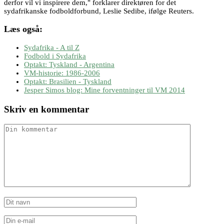
derfor vil vi inspirere dem," forklarer direktøren for det
sydafrikanske fodboldforbund, Leslie Sedibe, ifølge Reuters.
Læs også:
Sydafrika - A til Z
Fodbold i Sydafrika
Optakt: Tyskland - Argentina
VM-historie: 1986-2006
Optakt: Brasilien - Tyskland
Jesper Simos blog: Mine forventninger til VM 2014
Skriv en kommentar