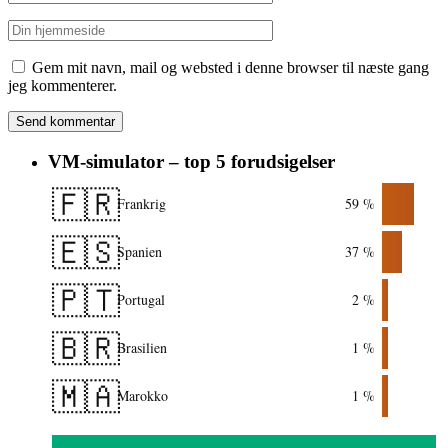
Gem mit navn, mail og websted i denne browser til næste gang
jeg kommenterer.
VM-simulator – top 5 forudsigelser
🇫🇷
Frankrig
59 %
🇪🇸
Spanien
37 %
🇵🇹
Portugal
2 %
🇧🇷
Brasilien
1 %
🇲🇦
Marokko
1 %