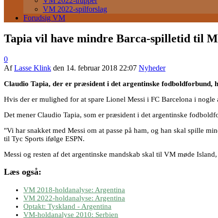
VM 2022-trupper
VM 2022-spilforslag
Forudsig VM
Tapia vil have mindre Barca-spilletid til M
0
Af
Lasse Klink
den
14. februar 2018 22:07
Nyheder
Claudio Tapia, der er præsident i det argentinske fodboldforbund, h
Hvis der er mulighed for at spare Lionel Messi i FC Barcelona i nogle a
Det mener
Claudio Tapia, som er præsident i det argentinske fodboldf
"Vi har snakket med Messi om at passe på ham, og han skal spille mindr
til Tyc Sports ifølge ESPN.
Messi og resten af det argentinske mandskab skal til VM møde Island,
Læs også:
VM 2018-holdanalyse: Argentina
VM 2022-holdanalyse: Argentina
Optakt: Tyskland - Argentina
VM-holdanalyse 2010: Serbien