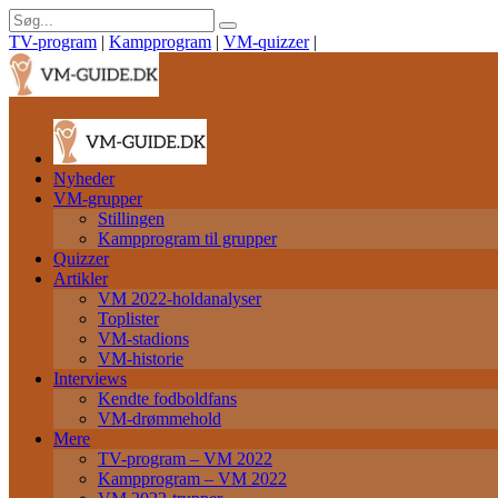
TV-program
|
Kampprogram
|
VM-quizzer
|
Nyheder
VM-grupper
Stillingen
Kampprogram til grupper
Quizzer
Artikler
VM 2022-holdanalyser
Toplister
VM-stadions
VM-historie
Interviews
Kendte fodboldfans
VM-drømmehold
Mere
TV-program – VM 2022
Kampprogram – VM 2022