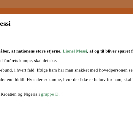
essi
åber, at nationens store stjerne,
Lionel Messi
, af og til bliver sparet
f forårets kampe, skal det ske.
orbund, i hvert fald. Ifølge ham har man snakket med hovedpersonen sel
e end hidtil. Hvis der er kampe, hvor der ikke er behov for ham, skal ha
 Kroatien og Nigeria i
gruppe D
.