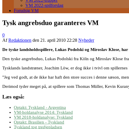
VM 2022-trupper
VM 2022-spilforslag
Forudsig VM
Tysk angrebsduo garanteres VM
0
Af
Redaktionen
den
21. april 2010 22:28
Nyheder
De tyske landsholdsspillere, Lukas Podolski og Miroslav Klose, har
Den tyske angrebsduo, Lukas Podolski fra Köln og Miroslav Klose fra
Tysklands landstræner, Joachim Löw, er dog ikke i tvivl om spillernes
"Jeg ved godt, at de ikke har haft den store succes i denne sæson, men j
Derimod tyder meget på, at spillere som Thomas Müller, Kevin Kura
Læs også:
Optakt: Tyskland - Argentina
VM-holdanalyse 2014: Tyskland
VM 2018-holdanalyse: Tyskland
Optakt: Brasilien - Tyskland
Tyskland tog tredjepladsen