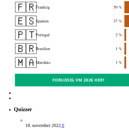
🇫🇷
Frankrig
59 %
🇪🇸
Spanien
37 %
🇵🇹
Portugal
2 %
🇧🇷
Brasilien
1 %
🇲🇦
Marokko
1 %
FORUDSIG VM 2026 HER!
Quizzer
18. november 2022
0