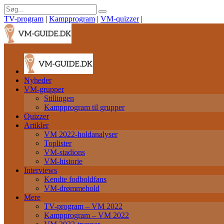
TV-program
|
Kampprogram
|
VM-quizzer
|
Nyheder
VM-grupper
Stillingen
Kampprogram til grupper
Quizzer
Artikler
VM 2022-holdanalyser
Toplister
VM-stadions
VM-historie
Interviews
Kendte fodboldfans
VM-drømmehold
Mere
TV-program – VM 2022
Kampprogram – VM 2022