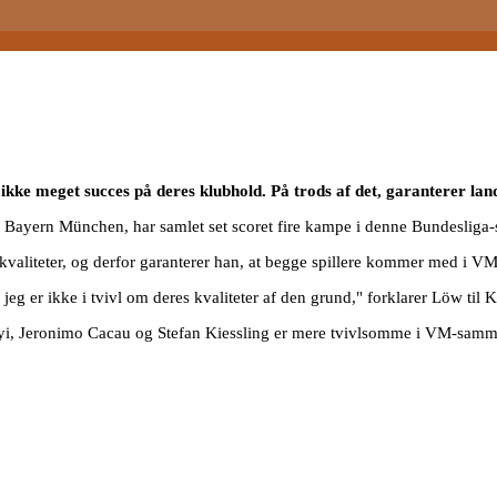
 ikke meget succes på deres klubhold. På trods af det, garanterer la
 Bayern München, har samlet set scoret fire kampe i denne Bundesliga
 kvaliteter, og derfor garanterer han, at begge spillere kommer med i V
eg er ikke i tvivl om deres kvaliteter af den grund," forklarer Löw til K
nyi, Jeronimo Cacau og Stefan Kiessling er mere tvivlsomme i VM-sa