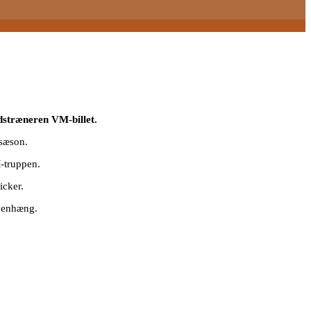
ndstræneren VM-billet.
-sæson.
M-truppen.
icker.
mmenhæng.