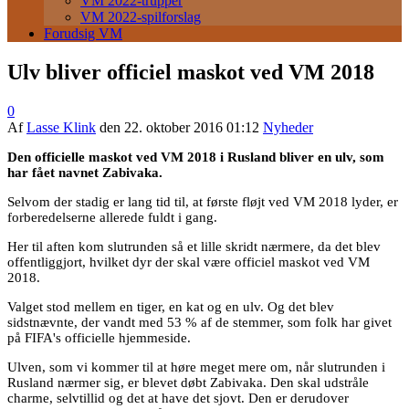
VM 2022-trupper
VM 2022-spilforslag
Forudsig VM
Ulv bliver officiel maskot ved VM 2018
0
Af
Lasse Klink
den
22. oktober 2016 01:12
Nyheder
Den officielle maskot ved VM 2018 i Rusland bliver en ulv, som
har fået navnet Zabivaka.
Selvom der stadig er lang tid til, at første fløjt ved VM 2018 lyder, er
forberedelserne allerede fuldt i gang.
Her til aften kom slutrunden så et lille skridt nærmere, da det blev
offentliggjort, hvilket dyr der skal være officiel maskot ved VM
2018.
Valget stod mellem en tiger, en kat og en ulv. Og det blev
sidstnævnte, der vandt med 53 % af de stemmer, som folk har givet
på FIFA's officielle hjemmeside.
Ulven, som vi kommer til at høre meget mere om, når slutrunden i
Rusland nærmer sig, er blevet døbt Zabivaka. Den skal udstråle
charme, selvtillid og det at have det sjovt. Den er derudover