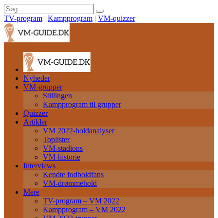
TV-program
|
Kampprogram
|
VM-quizzer
|
Nyheder
VM-grupper
Stillingen
Kampprogram til grupper
Quizzer
Artikler
VM 2022-holdanalyser
Toplister
VM-stadions
VM-historie
Interviews
Kendte fodboldfans
VM-drømmehold
Mere
TV-program – VM 2022
Kampprogram – VM 2022