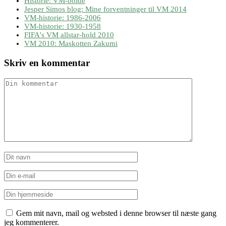
Historie: VM-bolde
Jesper Simos blog: Mine forventninger til VM 2014
VM-historie: 1986-2006
VM-historie: 1930-1958
FIFA's VM allstar-hold 2010
VM 2010: Maskotten Zakumi
Skriv en kommentar
Gem mit navn, mail og websted i denne browser til næste gang
jeg kommenterer.