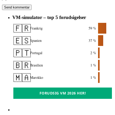
VM-simulator – top 5 forudsigelser
🇫🇷
Frankrig
59 %
🇪🇸
Spanien
37 %
🇵🇹
Portugal
2 %
🇧🇷
Brasilien
1 %
🇲🇦
Marokko
1 %
FORUDSIG VM 2026 HER!