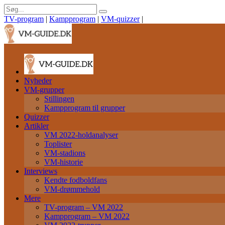
TV-program
|
Kampprogram
|
VM-quizzer
|
Nyheder
VM-grupper
Stillingen
Kampprogram til grupper
Quizzer
Artikler
VM 2022-holdanalyser
Toplister
VM-stadions
VM-historie
Interviews
Kendte fodboldfans
VM-drømmehold
Mere
TV-program – VM 2022
Kampprogram – VM 2022