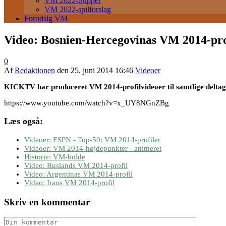
VM 2022-trupper
VM 2022-spilforslag
Forudsig VM
Video: Bosnien-Hercegovinas VM 2014-pro
0
Af
Redaktionen
den
25. juni 2014 16:46
Videoer
KICKTV har produceret VM 2014-profilvideoer til samtlige delta
https://www.youtube.com/watch?v=x_UY8NGnZBg
Læs også:
Videoer: ESPN - Top-50: VM 2014-profiler
Videoer: VM 2014-højdepunkter - animeret
Historie: VM-bolde
Video: Ruslands VM 2014-profil
Video: Argentinas VM 2014-profil
Video: Irans VM 2014-profil
Skriv en kommentar