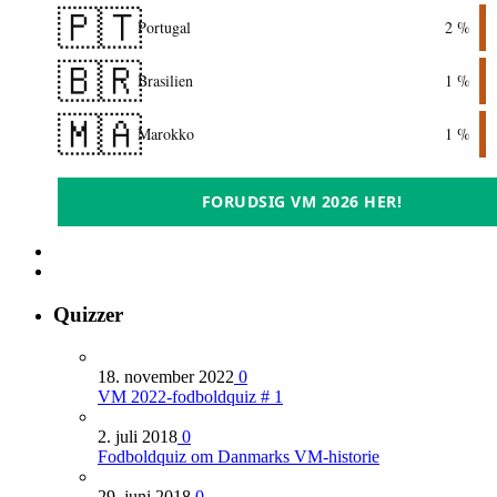
🇵🇹
Portugal
2 %
🇧🇷
Brasilien
1 %
🇲🇦
Marokko
1 %
FORUDSIG VM 2026 HER!
Quizzer
18. november 2022
0
VM 2022-fodboldquiz # 1
2. juli 2018
0
Fodboldquiz om Danmarks VM-historie
29. juni 2018
0