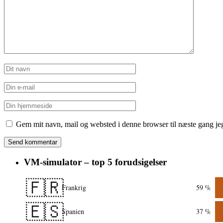
Gem mit navn, mail og websted i denne browser til næste gang j
VM-simulator – top 5 forudsigelser
🇫🇷
Frankrig
59 %
🇪🇸
Spanien
37 %