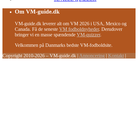
Om VM-guide.dk
VM-guide.dk leverer alt om VM 2026 i USA, Mexico og
Canada. Få de seneste
VM fodboldnyheder
. Derudover
bringer vi en masse spændende
VM-quizzer
.
Velkommen på Danmarks bedste VM-fodboldsite.
Copyright 2010-2026 – VM-guide.dk
|
Annoncering
|
Kontakt
|