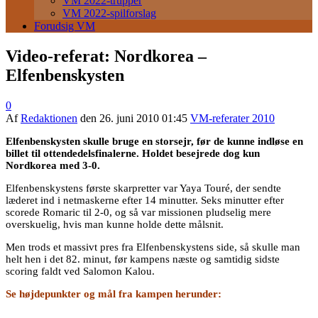
VM 2022-trupper
VM 2022-spilforslag
Forudsig VM
Video-referat: Nordkorea –
Elfenbenskysten
0
Af
Redaktionen
den
26. juni 2010 01:45
VM-referater 2010
Elfenbenskysten skulle bruge en storsejr, før de kunne indløse en
billet til ottendedelsfinalerne. Holdet besejrede dog kun
Nordkorea med 3-0.
Elfenbenskystens første skarpretter var Yaya Touré, der sendte
læderet ind i netmaskerne efter 14 minutter. Seks minutter efter
scorede Romaric til 2-0, og så var missionen pludselig mere
overskuelig, hvis man kunne holde dette målsnit.
Men trods et massivt pres fra Elfenbenskystens side, så skulle man
helt hen i det 82. minut, før kampens næste og samtidig sidste
scoring faldt ved Salomon Kalou.
Se højdepunkter og mål fra kampen herunder: