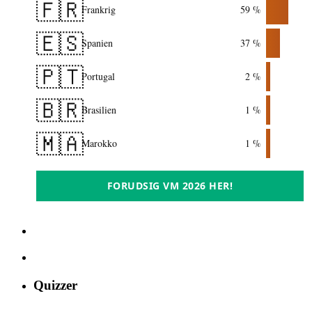
🇫🇷
Frankrig
59 %
🇪🇸
Spanien
37 %
🇵🇹
Portugal
2 %
🇧🇷
Brasilien
1 %
🇲🇦
Marokko
1 %
FORUDSIG VM 2026 HER!
Quizzer