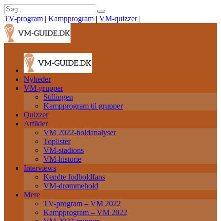
TV-program
|
Kampprogram
|
VM-quizzer
|
Nyheder
VM-grupper
Stillingen
Kampprogram til grupper
Quizzer
Artikler
VM 2022-holdanalyser
Toplister
VM-stadions
VM-historie
Interviews
Kendte fodboldfans
VM-drømmehold
Mere
TV-program – VM 2022
Kampprogram – VM 2022