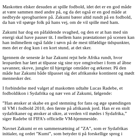
Maskotten elsker desuden at spille fodbold, idet det er en god måde
at være sammen med andre på, og da det også er en god måde at
nedbryde sprogbarriere på. Zakumi bærer altid rundt på en fodbold,
da han vil spørge folk på hans vej, om de vil spille med ham.
Zakumi har dog en påfaldende svaghed, og den er at han med sin
energi skal have pauser tit. I mellem hans præstationer på scenen kan
han indimellem også falde i søvn på de mest tilfældige tidspunkter,
men det er dog kun i en kort stund, at det sker.
Igennem de seneste år har Zakumi rejst hele Afrika rundt, hvor
leoparden har lært at tilpasse sig sine nye omgivelser i form af åbne
savanner, skove, jungler til bjergrige områder og ørkener. På den
måde har Zakumi både tilpasset sig det afrikanske kontinent og mødt
mennesker der.
I forbindelse med valget af maskotten udtalte Lucas Radebe, et
fodboldikon i Sydafrika og nær ven af Zakumi, følgende:
”Han ønsker at skabe en god stemning for fans og øge spændingen
til VM i fodbold 2010, den første på afrikansk jord. Han er en stolt
sydafrikaner og ønsker at sikre, at verden vil mødes i Sydafrika,”
siger Radebe til FIFA's officielle VM-hjemmeside.
Navnet Zakumi er en sammensætning af ”ZA”, som er Sydafrikas
initialer, og ordet ”Kumi”, som betyder ti på forskellige sprog i