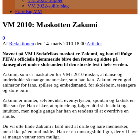
VM 2022-trupper
VM 2022-spilforslag
Forudsig VM
VM 2010: Maskotten Zakumi
0
Af
Redaktionen
den
14. marts 2010 18:00
Artikler
Navnet på VM i Sydafrikas maskot er Zakumi, og han vil ifølge
FIFA's officielle hjemmeside blive den første og sidste på
dansegulvet under slutrunden til den største fest i hele verden.
Zakumi, som er maskotten for VM i 2010 ønsker, at danse og
underholde så mange mennesker, som han kan. Zakumi er en god
animator for fans, spillere og embedsmand, for skolebørn, teenagere
og store børn.
Zakumi er munter, selvbevidst, eventyrlysten, spontan og faktisk en
lille snu fyr. Han elsker, at optræde og følger altid sit instinkt og
intuition, men nogle gange har han en tendens til at overdrive en
smule.
Du vil ofte finde Zakumi i færd med at drille og nare mennesker,
men ikke på en ond måde. Han er en omsorgsfuld figur, der vil have
så mange venner som muligt.