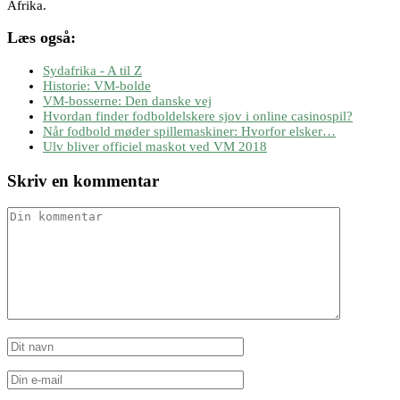
Afrika.
Læs også:
Sydafrika - A til Z
Historie: VM-bolde
VM-bosserne: Den danske vej
Hvordan finder fodboldelskere sjov i online casinospil?
Når fodbold møder spillemaskiner: Hvorfor elsker…
Ulv bliver officiel maskot ved VM 2018
Skriv en kommentar