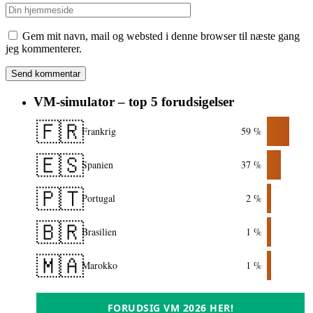
Gem mit navn, mail og websted i denne browser til næste gang
jeg kommenterer.
VM-simulator – top 5 forudsigelser
🇫🇷
Frankrig
59 %
🇪🇸
Spanien
37 %
🇵🇹
Portugal
2 %
🇧🇷
Brasilien
1 %
🇲🇦
Marokko
1 %
FORUDSIG VM 2026 HER!