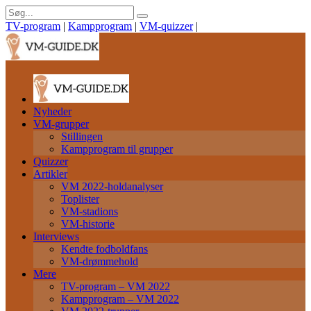
TV-program
|
Kampprogram
|
VM-quizzer
|
Nyheder
VM-grupper
Stillingen
Kampprogram til grupper
Quizzer
Artikler
VM 2022-holdanalyser
Toplister
VM-stadions
VM-historie
Interviews
Kendte fodboldfans
VM-drømmehold
Mere
TV-program – VM 2022
Kampprogram – VM 2022