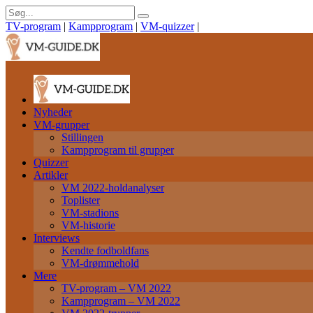
TV-program
|
Kampprogram
|
VM-quizzer
|
Nyheder
VM-grupper
Stillingen
Kampprogram til grupper
Quizzer
Artikler
VM 2022-holdanalyser
Toplister
VM-stadions
VM-historie
Interviews
Kendte fodboldfans
VM-drømmehold
Mere
TV-program – VM 2022
Kampprogram – VM 2022