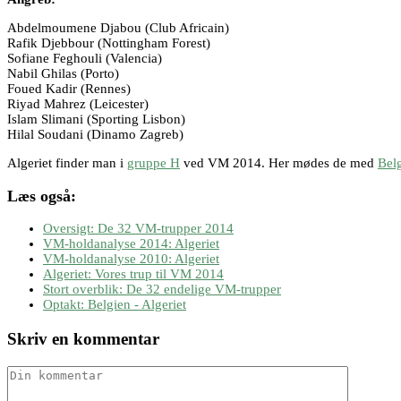
Abdelmoumene Djabou (Club Africain)
Rafik Djebbour (Nottingham Forest)
Sofiane Feghouli (Valencia)
Nabil Ghilas (Porto)
Foued Kadir (Rennes)
Riyad Mahrez (Leicester)
Islam Slimani (Sporting Lisbon)
Hilal Soudani (Dinamo Zagreb)
Algeriet finder man i
gruppe H
ved VM 2014. Her mødes de med
Bel
Læs også:
Oversigt: De 32 VM-trupper 2014
VM-holdanalyse 2014: Algeriet
VM-holdanalyse 2010: Algeriet
Algeriet: Vores trup til VM 2014
Stort overblik: De 32 endelige VM-trupper
Optakt: Belgien - Algeriet
Skriv en kommentar