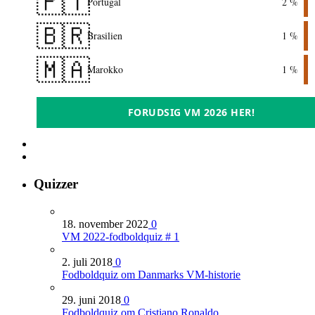
🇵🇹
Portugal
2 %
🇧🇷
Brasilien
1 %
🇲🇦
Marokko
1 %
FORUDSIG VM 2026 HER!
Quizzer
18. november 2022
0
VM 2022-fodboldquiz # 1
2. juli 2018
0
Fodboldquiz om Danmarks VM-historie
29. juni 2018
0
Fodboldquiz om Cristiano Ronaldo