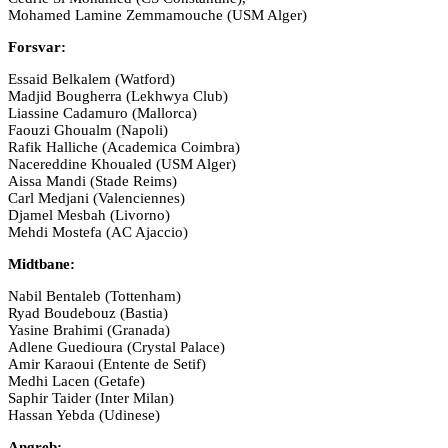
Mohamed Lamine Zemmamouche (USM Alger)
Forsvar:
Essaid Belkalem (Watford)
Madjid Bougherra (Lekhwya Club)
Liassine Cadamuro (Mallorca)
Faouzi Ghoualm (Napoli)
Rafik Halliche (Academica Coimbra)
Nacereddine Khoualed (USM Alger)
Aissa Mandi (Stade Reims)
Carl Medjani (Valenciennes)
Djamel Mesbah (Livorno)
Mehdi Mostefa (AC Ajaccio)
Midtbane:
Nabil Bentaleb (Tottenham)
Ryad Boudebouz (Bastia)
Yasine Brahimi (Granada)
Adlene Guedioura (Crystal Palace)
Amir Karaoui (Entente de Setif)
Medhi Lacen (Getafe)
Saphir Taider (Inter Milan)
Hassan Yebda (Udinese)
Angreb: