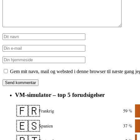
Gem mit navn, mail og websted i denne browser til næste gang j
VM-simulator – top 5 forudsigelser
🇫🇷
Frankrig
59 %
🇪🇸
Spanien
37 %