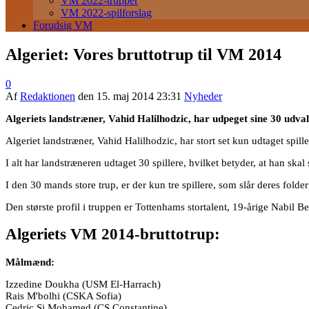
VM 2022-trupper
VM 2022-spilforslag
Forudsig VM
Algeriet: Vores bruttotrup til VM 2014
0
Af
Redaktionen
den
15. maj 2014 23:31
Nyheder
Algeriets landstræner, Vahid Halilhodzic, har udpeget sine 30 udval
Algeriet landstræner, Vahid Halilhodzic, har stort set kun udtaget spille
I alt har landstræneren udtaget 30 spillere, hvilket betyder, at han skal
I den 30 mands store trup, er der kun tre spillere, som slår deres folder i
Den største profil i truppen er Tottenhams stortalent, 19-årige Nabil B
Algeriets VM 2014-bruttotrup:
Målmænd:
Izzedine Doukha (USM El-Harrach)
Rais M'bolhi (CSKA Sofia)
Cedric Si Mohamed (CS Constantine),