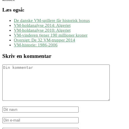
Læs også:
De danske VM-spillere får historisk bonus
VM-holdanalyse 2014: Algeriet
VM-holdanalyse 2010: Algeriet
VM-vinderen tjener 190 millioner kroner
Oversigt: De 32 VM-trupper 2014
VM-historie: 1986-2006
Skriv en kommentar