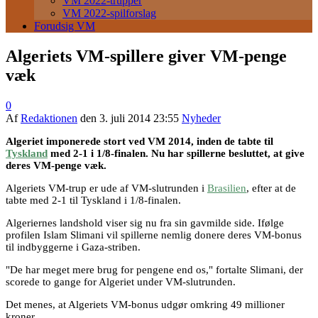
VM 2022-trupper
VM 2022-spilforslag
Forudsig VM
Algeriets VM-spillere giver VM-penge
væk
0
Af
Redaktionen
den
3. juli 2014 23:55
Nyheder
Algeriet imponerede stort ved VM 2014, inden de tabte til
Tyskland
med 2-1 i 1/8-finalen. Nu har spillerne besluttet, at give
deres VM-penge væk.
Algeriets VM-trup er ude af VM-slutrunden i
Brasilien
, efter at de
tabte med 2-1 til Tyskland i 1/8-finalen.
Algeriernes landshold viser sig nu fra sin gavmilde side. Ifølge
profilen Islam Slimani vil spillerne nemlig donere deres VM-bonus
til indbyggerne i Gaza-striben.
"De har meget mere brug for pengene end os," fortalte Slimani, der
scorede to gange for Algeriet under VM-slutrunden.
Det menes, at Algeriets VM-bonus udgør omkring 49 millioner
kroner.