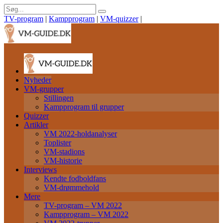
TV-program
|
Kampprogram
|
VM-quizzer
|
Nyheder
VM-grupper
Stillingen
Kampprogram til grupper
Quizzer
Artikler
VM 2022-holdanalyser
Toplister
VM-stadions
VM-historie
Interviews
Kendte fodboldfans
VM-drømmehold
Mere
TV-program – VM 2022
Kampprogram – VM 2022