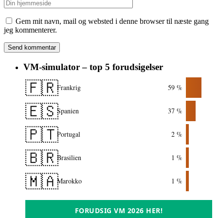
Gem mit navn, mail og websted i denne browser til næste gang
jeg kommenterer.
VM-simulator – top 5 forudsigelser
🇫🇷
Frankrig
59 %
🇪🇸
Spanien
37 %
🇵🇹
Portugal
2 %
🇧🇷
Brasilien
1 %
🇲🇦
Marokko
1 %
FORUDSIG VM 2026 HER!