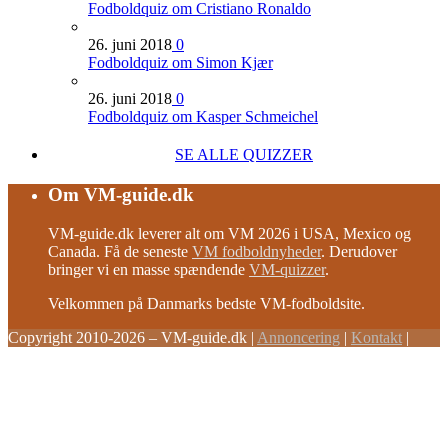
Fodboldquiz om Cristiano Ronaldo
26. juni 2018
0
Fodboldquiz om Simon Kjær
26. juni 2018
0
Fodboldquiz om Kasper Schmeichel
SE ALLE QUIZZER
Om VM-guide.dk
VM-guide.dk leverer alt om VM 2026 i USA, Mexico og
Canada. Få de seneste
VM fodboldnyheder
. Derudover
bringer vi en masse spændende
VM-quizzer
.
Velkommen på Danmarks bedste VM-fodboldsite.
Copyright 2010-2026 – VM-guide.dk
|
Annoncering
|
Kontakt
|