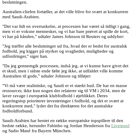
beslutningen.
Australien-chefen fortæller, at det ville blive for svært at konkurrere
med Saudi-Arabien.
"Det var lidt en overraskelse, at processen har været så tidligt i gang,
men vi er voksne mennesker, og vi har bare prøvet at spille de kort,
vi har på hånden," udtaler James Johnson til Reuters og uddyber:
"Jeg træffer alle beslutninger ud fra, hvad der er bedst for australsk
fodbold, jeg kigger på styrker og svagheder, muligheder og
udfordringer," siger han.
"Da jeg gennemgik processen, indså jeg, at vi kunne have givet det
et skud, men i sidste ende følte jeg ikke, at udfaldet ville komme
Australien til gode," udtaler Johnson og tilføjer:
"Vi må være realistiske, og Saudi er et stærkt bud. De har en masse
ressourcer, ikke kun nogen der relaterer sig til VM i 2034, men de
laver ravage i europæisk klubfodbold i øjeblikket. Deres
regeringstop prioriterer investeringer i fodbold, og det er svært at
konkurrere med," lyder det fra direktøren for det australske
fodboldforbund.
Saudi-Arabien har hentet en række europæiske topspillere til den
bedste række, herunder Fabinho og Jordan Henderson fra
Liverpool
og Sadio Mané fra Bayern München.