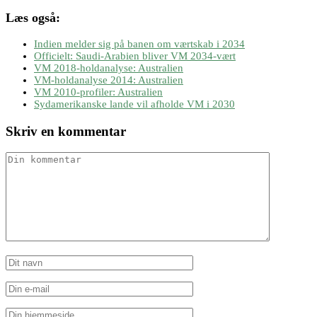
Læs også:
Indien melder sig på banen om værtskab i 2034
Officielt: Saudi-Arabien bliver VM 2034-vært
VM 2018-holdanalyse: Australien
VM-holdanalyse 2014: Australien
VM 2010-profiler: Australien
Sydamerikanske lande vil afholde VM i 2030
Skriv en kommentar