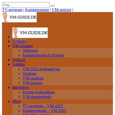
TV-program
|
Kampprogram
|
VM-quizzer
|
Nyheder
VM-grupper
Stillingen
Kampprogram til grupper
Quizzer
Artikler
VM 2022-holdanalyser
Toplister
VM-stadions
VM-historie
Interviews
Kendte fodboldfans
VM-drømmehold
Mere
TV-program – VM 2022
Kampprogram – VM 2022