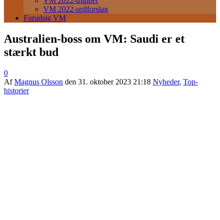
VM 2022-trupper
VM 2022-spilforslag
Forudsig VM
Australien-boss om VM: Saudi er et
stærkt bud
0
Af
Magnus Olsson
den
31. oktober 2023 21:18
Nyheder
,
Top-
historier