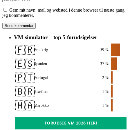
Gem mit navn, mail og websted i denne browser til næste gang
jeg kommenterer.
VM-simulator – top 5 forudsigelser
🇫🇷
Frankrig
59 %
🇪🇸
Spanien
37 %
🇵🇹
Portugal
2 %
🇧🇷
Brasilien
1 %
🇲🇦
Marokko
1 %
FORUDSIG VM 2026 HER!