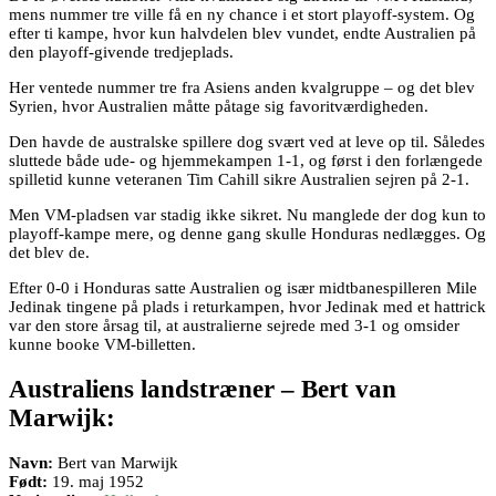
mens nummer tre ville få en ny chance i et stort playoff-system. Og
efter ti kampe, hvor kun halvdelen blev vundet, endte Australien på
den playoff-givende tredjeplads.
Her ventede nummer tre fra Asiens anden kvalgruppe – og det blev
Syrien, hvor Australien måtte påtage sig favoritværdigheden.
Den havde de australske spillere dog svært ved at leve op til. Således
sluttede både ude- og hjemmekampen 1-1, og først i den forlængede
spilletid kunne veteranen Tim Cahill sikre Australien sejren på 2-1.
Men VM-pladsen var stadig ikke sikret. Nu manglede der dog kun to
playoff-kampe mere, og denne gang skulle Honduras nedlægges. Og
det blev de.
Efter 0-0 i Honduras satte Australien og især midtbanespilleren Mile
Jedinak tingene på plads i returkampen, hvor Jedinak med et hattrick
var den store årsag til, at australierne sejrede med 3-1 og omsider
kunne booke VM-billetten.
Australiens landstræner – Bert van
Marwijk:
Navn:
Bert van Marwijk
Født:
19. maj 1952