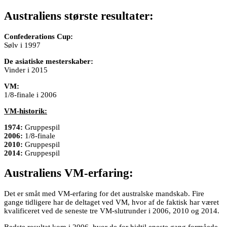
Australiens største resultater:
Confederations Cup:
Sølv i 1997
De asiatiske mesterskaber:
Vinder i 2015
VM:
1/8-finale i 2006
VM-historik:
1974:
Gruppespil
2006:
1/8-finale
2010:
Gruppespil
2014:
Gruppespil
Australiens VM-erfaring:
Det er småt med VM-erfaring for det australske mandskab. Fire
gange tidligere har de deltaget ved VM, hvor af de faktisk har været
kvalificeret ved de seneste tre VM-slutrunder i 2006, 2010 og 2014.
Bedste resultat kom i 2006, hvor de for hidtil eneste gang formåede