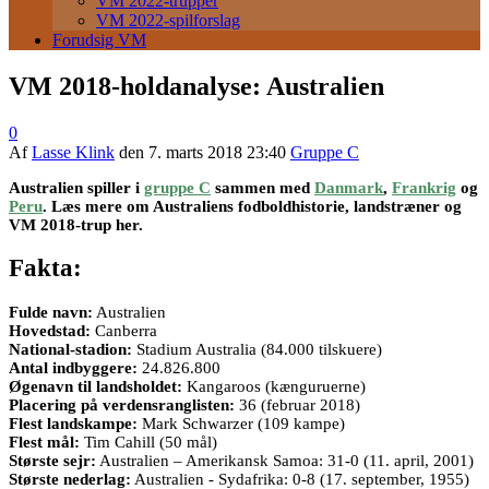
VM 2022-trupper
VM 2022-spilforslag
Forudsig VM
VM 2018-holdanalyse: Australien
0
Af
Lasse Klink
den
7. marts 2018 23:40
Gruppe C
Australien spiller i
gruppe C
sammen med
Danmark
,
Frankrig
og
Peru
. Læs mere om Australiens fodboldhistorie, landstræner og
VM 2018-trup her.
Fakta:
Fulde navn:
Australien
Hovedstad:
Canberra
National-stadion:
Stadium Australia (84.000 tilskuere)
Antal indbyggere:
24.826.800
Øgenavn til landsholdet:
Kangaroos (kænguruerne)
Placering på verdensranglisten:
36 (februar 2018)
Flest landskampe:
Mark Schwarzer (109 kampe)
Flest mål:
Tim Cahill (50 mål)
Største sejr:
Australien – Amerikansk Samoa: 31-0 (11. april, 2001)
Største nederlag:
Australien - Sydafrika: 0-8 (17. september, 1955)