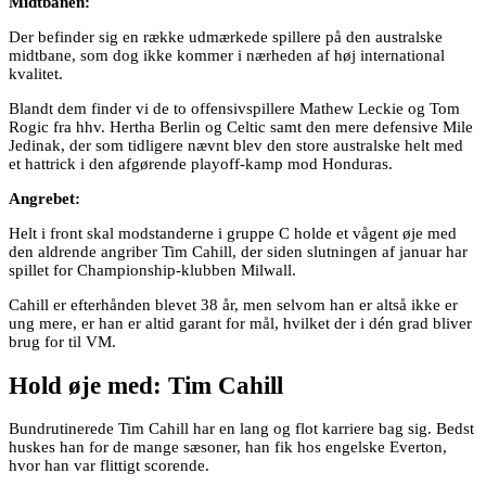
Midtbanen:
Der befinder sig en række udmærkede spillere på den australske
midtbane, som dog ikke kommer i nærheden af høj international
kvalitet.
Blandt dem finder vi de to offensivspillere Mathew Leckie og Tom
Rogic fra hhv. Hertha Berlin og Celtic samt den mere defensive Mile
Jedinak, der som tidligere nævnt blev den store australske helt med
et hattrick i den afgørende playoff-kamp mod Honduras.
Angrebet:
Helt i front skal modstanderne i gruppe C holde et vågent øje med
den aldrende angriber Tim Cahill, der siden slutningen af januar har
spillet for Championship-klubben Milwall.
Cahill er efterhånden blevet 38 år, men selvom han er altså ikke er
ung mere, er han er altid garant for mål, hvilket der i dén grad bliver
brug for til VM.
Hold øje med: Tim Cahill
Bundrutinerede Tim Cahill har en lang og flot karriere bag sig. Bedst
huskes han for de mange sæsoner, han fik hos engelske Everton,
hvor han var flittigt scorende.