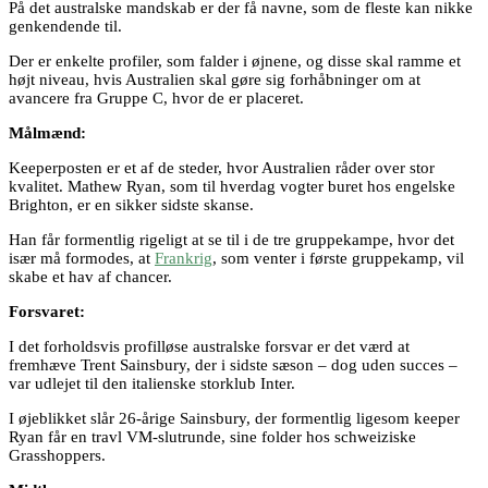
På det australske mandskab er der få navne, som de fleste kan nikke
genkendende til.
Der er enkelte profiler, som falder i øjnene, og disse skal ramme et
højt niveau, hvis Australien skal gøre sig forhåbninger om at
avancere fra Gruppe C, hvor de er placeret.
Målmænd:
Keeperposten er et af de steder, hvor Australien råder over stor
kvalitet. Mathew Ryan, som til hverdag vogter buret hos engelske
Brighton, er en sikker sidste skanse.
Han får formentlig rigeligt at se til i de tre gruppekampe, hvor det
især må formodes, at
Frankrig
, som venter i første gruppekamp, vil
skabe et hav af chancer.
Forsvaret:
I det forholdsvis profilløse australske forsvar er det værd at
fremhæve Trent Sainsbury, der i sidste sæson – dog uden succes –
var udlejet til den italienske storklub Inter.
I øjeblikket slår 26-årige Sainsbury, der formentlig ligesom keeper
Ryan får en travl VM-slutrunde, sine folder hos schweiziske
Grasshoppers.