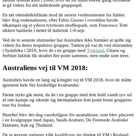
at gå videre fra det indledende gruppespil.
En tæt ottendedelsfinale mod de senere verdensmestre fra Italien
blev dog endestationen, efter Fabio Grosso i overtiden havde
tilkæmpet sig et yderst tvivlsomt straffespark, som Francesco Totti
sikkert bankede i nettet til italiensk 1-0-sejr.
Ved de to seneste slutrunder har Australien ikke formået at spille sig
videre fra deres respektive grupper. Tættest på var de ved slutrunden
i Sydafrika i 2010, hvor de i en gruppe med
Tyskland
, Ghana og
Serbien faktisk fik skrabet fire point sammen, men endte som treer.
Australiens vej til VM 2018:
Australien havde en lang og kringlet vej til VM 2018, hvor de måtte
igennem hele fire forskellige kvalrunder.
Første styks gik nemt, da de i en gruppe med fem hold vandt syv ud
af otte kampe og sikrede sig førstepladsen fem point foran gruppens
toer fra Jordan.
Herefter blev det dog vanskeligere for australierne, som blev placeret
i en kvalgruppe med Japan, Saudi-Arabien, De Forenede Arabiske
Emirater, Irak og Thailand.
De to øverste nationer ville kvalificere sig direkte til VM i Rusland,