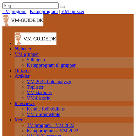
TV-program
|
Kampprogram
|
VM-quizzer
|
Nyheder
VM-grupper
Stillingen
Kampprogram til grupper
Quizzer
Artikler
VM 2022-holdanalyser
Toplister
VM-stadions
VM-historie
Interviews
Kendte fodboldfans
VM-drømmehold
Mere
TV-program – VM 2022
Kampprogram – VM 2022