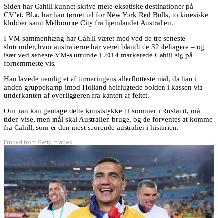
Siden har Cahill kunnet skrive mere eksotiske destinationer på
CV’et. Bl.a. har han tørnet ud for New York Red Bulls, to kinesiske
klubber samt Melbourne City fra hjemlandet Australien.
I VM-sammenhæng har Cahill været med ved de tre seneste
slutrunder, hvor australierne har været blandt de 32 deltagere – og
især ved seneste VM-slutrunde i 2014 markerede Cahill sig på
fornemmeste vis.
Han lavede nemlig et af turneringens allerflotteste mål, da han i
anden gruppekamp imod Holland helflugtede bolden i kassen via
underkanten af overliggeren fra kanten af feltet.
Om han kan gentage dette kunststykke til sommer i Rusland, må
tiden vise, men mål skal Australien bruge, og de forventes at komme
fra Cahill, som er den mest scorende australier i historien.
Embed from Getty Images