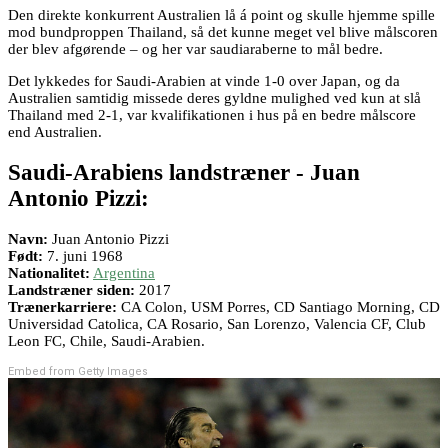
Den direkte konkurrent Australien lå á point og skulle hjemme spille
mod bundproppen Thailand, så det kunne meget vel blive målscoren
der blev afgørende – og her var saudiaraberne to mål bedre.
Det lykkedes for Saudi-Arabien at vinde 1-0 over Japan, og da
Australien samtidig missede deres gyldne mulighed ved kun at slå
Thailand med 2-1, var kvalifikationen i hus på en bedre målscore
end Australien.
Saudi-Arabiens landstræner - Juan
Antonio Pizzi:
Navn:
Juan Antonio Pizzi
Født:
7. juni 1968
Nationalitet:
Argentina
Landstræner siden:
2017
Trænerkarriere:
CA Colon, USM Porres, CD Santiago Morning, CD
Universidad Catolica, CA Rosario, San Lorenzo, Valencia CF, Club
Leon FC, Chile, Saudi-Arabien.
Embed from Getty Images