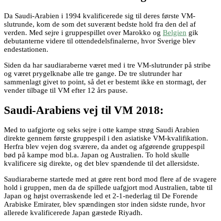
Da Saudi-Arabien i 1994 kvalificerede sig til deres første VM-
slutrunde, kom de som det suverænt bedste hold fra den del af
verden. Med sejre i gruppespillet over Marokko og
Belgien
gik
debutanterne videre til ottendedelsfinalerne, hvor Sverige blev
endestationen.
Siden da har saudiaraberne været med i tre VM-slutrunder på stribe
og været prygelknabe alle tre gange. De tre slutrunder har
sammenlagt givet to point, så det er bestemt ikke en stormagt, der
vender tilbage til VM efter 12 års pause.
Saudi-Arabiens vej til VM 2018:
Med to uafgjorte og seks sejre i otte kampe strøg Saudi Arabien
direkte gennem første gruppespil i den asiatiske VM-kvalifikation.
Herfra blev vejen dog sværere, da andet og afgørende gruppespil
bød på kampe mod bl.a. Japan og Australien. To hold skulle
kvalificere sig direkte, og det blev spændende til det allersidste.
Saudiaraberne startede med at gøre rent bord mod flere af de svagere
hold i gruppen, men da de spillede uafgjort mod Australien, tabte til
Japan og højst overraskende led et 2-1-nederlag til De Forende
Arabiske Emirater, blev spændingen stor inden sidste runde, hvor
allerede kvalificerede Japan gæstede Riyadh.