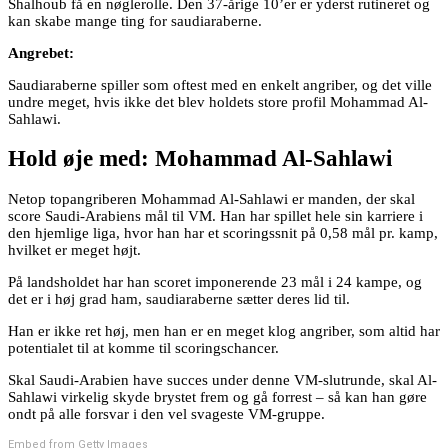
Shalhoub få en nøglerolle. Den 37-årige 10’er er yderst rutineret og
kan skabe mange ting for saudiaraberne.
Angrebet:
Saudiaraberne spiller som oftest med en enkelt angriber, og det ville
undre meget, hvis ikke det blev holdets store profil Mohammad Al-
Sahlawi.
Hold øje med: Mohammad Al-Sahlawi
Netop topangriberen Mohammad Al-Sahlawi er manden, der skal
score Saudi-Arabiens mål til VM. Han har spillet hele sin karriere i
den hjemlige liga, hvor han har et scoringssnit på 0,58 mål pr. kamp,
hvilket er meget højt.
På landsholdet har han scoret imponerende 23 mål i 24 kampe, og
det er i høj grad ham, saudiaraberne sætter deres lid til.
Han er ikke ret høj, men han er en meget klog angriber, som altid har
potentialet til at komme til scoringschancer.
Skal Saudi-Arabien have succes under denne VM-slutrunde, skal Al-
Sahlawi virkelig skyde brystet frem og gå forrest – så kan han gøre
ondt på alle forsvar i den vel svageste VM-gruppe.
Embed from Getty Images