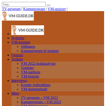
TV-program
|
Kampprogram
|
VM-quizzer
|
Nyheder
VM-grupper
Stillingen
Kampprogram til grupper
Quizzer
Artikler
VM 2022-holdanalyser
Toplister
VM-stadions
VM-historie
Interviews
Kendte fodboldfans
VM-drømmehold
Mere
TV-program – VM 2022
Kampprogram – VM 2022