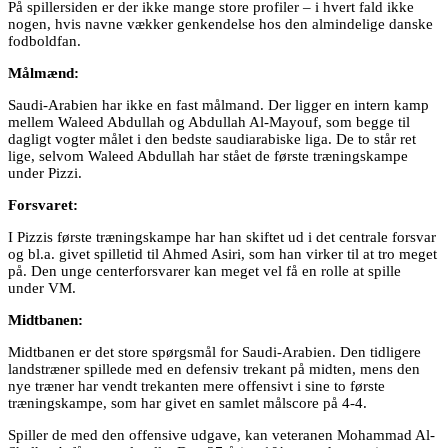
På spillersiden er der ikke mange store profiler – i hvert fald ikke
nogen, hvis navne vækker genkendelse hos den almindelige danske
fodboldfan.
Målmænd:
Saudi-Arabien har ikke en fast målmand. Der ligger en intern kamp
mellem Waleed Abdullah og Abdullah Al-Mayouf, som begge til
dagligt vogter målet i den bedste saudiarabiske liga. De to står ret
lige, selvom Waleed Abdullah har stået de første træningskampe
under Pizzi.
Forsvaret:
I Pizzis første træningskampe har han skiftet ud i det centrale forsvar
og bl.a. givet spilletid til Ahmed Asiri, som han virker til at tro meget
på. Den unge centerforsvarer kan meget vel få en rolle at spille
under VM.
Midtbanen:
Midtbanen er det store spørgsmål for Saudi-Arabien. Den tidligere
landstræner spillede med en defensiv trekant på midten, mens den
nye træner har vendt trekanten mere offensivt i sine to første
træningskampe, som har givet en samlet målscore på 4-4.
Spiller de med den offensive udgave, kan veteranen Mohammad Al-