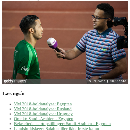
Læs også:
VM 2018-holdanalyse: Egypten
VM 2018-holdanalyse: Rusland
VM 2018-holdanalyse: Uruguay
Optakt: Saudi-Arabien - Egypten
Bekræftede startopstillinger: Saudi-Arabien - Egypten
Landsholdslæge: Salah spiller ikke første kamp