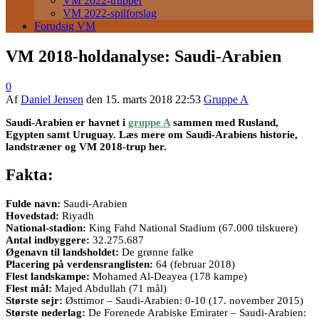
VM 2022-trupper
VM 2022-spilforslag
Forudsig VM
VM 2018-holdanalyse: Saudi-Arabien
0
Af
Daniel Jensen
den
15. marts 2018 22:53
Gruppe A
Saudi-Arabien er havnet i
gruppe A
sammen med Rusland,
Egypten samt Uruguay. Læs mere om Saudi-Arabiens historie,
landstræner og VM 2018-trup her.
Fakta:
Fulde navn:
Saudi-Arabien
Hovedstad:
Riyadh
National-stadion:
King Fahd National Stadium (67.000 tilskuere)
Antal indbyggere:
32.275.687
Øgenavn til landsholdet:
De grønne falke
Placering på verdensranglisten:
64 (februar 2018)
Flest landskampe:
Mohamed Al-Deayea (178 kampe)
Flest mål:
Majed Abdullah (71 mål)
Største sejr:
Østtimor – Saudi-Arabien: 0-10 (17. november 2015)
Største nederlag:
De Forenede Arabiske Emirater – Saudi-Arabien: