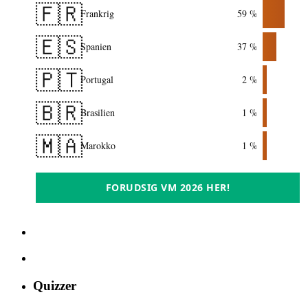
🇫🇷
Frankrig
59 %
🇪🇸
Spanien
37 %
🇵🇹
Portugal
2 %
🇧🇷
Brasilien
1 %
🇲🇦
Marokko
1 %
FORUDSIG VM 2026 HER!
Quizzer