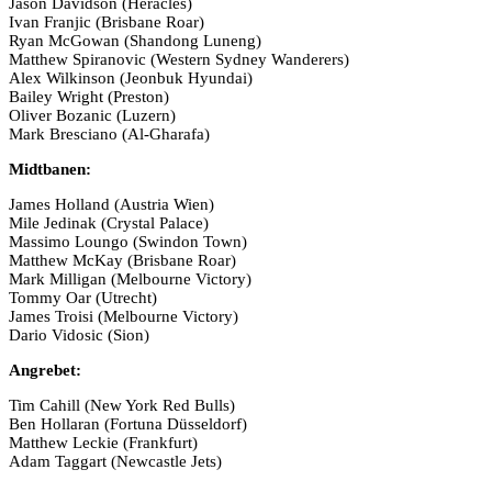
Jason Davidson (Heracles)
Ivan Franjic (Brisbane Roar)
Ryan McGowan (Shandong Luneng)
Matthew Spiranovic (Western Sydney Wanderers)
Alex Wilkinson (Jeonbuk Hyundai)
Bailey Wright (Preston)
Oliver Bozanic (Luzern)
Mark Bresciano (Al-Gharafa)
Midtbanen:
James Holland (Austria Wien)
Mile Jedinak (Crystal Palace)
Massimo Loungo (Swindon Town)
Matthew McKay (Brisbane Roar)
Mark Milligan (Melbourne Victory)
Tommy Oar (Utrecht)
James Troisi (Melbourne Victory)
Dario Vidosic (Sion)
Angrebet:
Tim Cahill (New York Red Bulls)
Ben Hollaran (Fortuna Düsseldorf)
Matthew Leckie (Frankfurt)
Adam Taggart (Newcastle Jets)