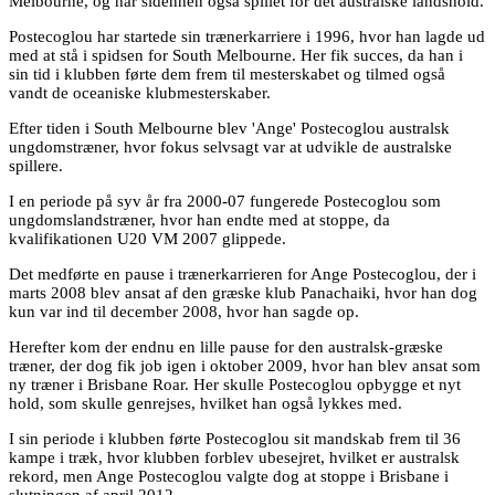
Melbourne, og har sidenhen også spillet for det australske landshold.
Postecoglou har startede sin trænerkarriere i 1996, hvor han lagde ud
med at stå i spidsen for South Melbourne. Her fik succes, da han i
sin tid i klubben førte dem frem til mesterskabet og tilmed også
vandt de oceaniske klubmesterskaber.
Efter tiden i South Melbourne blev 'Ange' Postecoglou australsk
ungdomstræner, hvor fokus selvsagt var at udvikle de australske
spillere.
I en periode på syv år fra 2000-07 fungerede Postecoglou som
ungdomslandstræner, hvor han endte med at stoppe, da
kvalifikationen U20 VM 2007 glippede.
Det medførte en pause i trænerkarrieren for Ange Postecoglou, der i
marts 2008 blev ansat af den græske klub Panachaiki, hvor han dog
kun var ind til december 2008, hvor han sagde op.
Herefter kom der endnu en lille pause for den australsk-græske
træner, der dog fik job igen i oktober 2009, hvor han blev ansat som
ny træner i Brisbane Roar. Her skulle Postecoglou opbygge et nyt
hold, som skulle genrejses, hvilket han også lykkes med.
I sin periode i klubben førte Postecoglou sit mandskab frem til 36
kampe i træk, hvor klubben forblev ubesejret, hvilket er australsk
rekord, men Ange Postecoglou valgte dog at stoppe i Brisbane i
slutningen af april 2012.