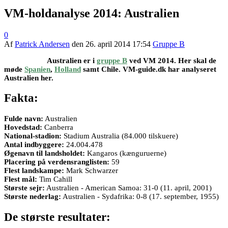
VM-holdanalyse 2014: Australien
0
Af
Patrick Andersen
den
26. april 2014 17:54
Gruppe B
Australien er i
gruppe B
ved VM 2014. Her skal de
møde
Spanien
,
Holland
samt Chile. VM-guide.dk har analyseret
Australien her.
Fakta:
Fulde navn:
Australien
Hovedstad:
Canberra
National-stadion:
Stadium Australia (84.000 tilskuere)
Antal indbyggere:
24.004.478
Øgenavn til landsholdet:
Kangaros (kænguruerne)
Placering på verdensranglisten:
59
Flest landskampe:
Mark Schwarzer
Flest mål:
Tim Cahill
Største sejr:
Australien - American Samoa: 31-0 (11. april, 2001)
Største nederlag:
Australien - Sydafrika: 0-8 (17. september, 1955)
De største resultater: