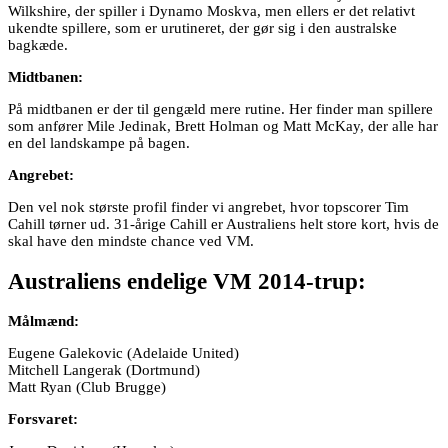
Wilkshire, der spiller i Dynamo Moskva, men ellers er det relativt
ukendte spillere, som er urutineret, der gør sig i den australske
bagkæde.
Midtbanen:
På midtbanen er der til gengæld mere rutine. Her finder man spillere
som anfører Mile Jedinak, Brett Holman og Matt McKay, der alle har
en del landskampe på bagen.
Angrebet:
Den vel nok største profil finder vi angrebet, hvor topscorer Tim
Cahill tørner ud. 31-årige Cahill er Australiens helt store kort, hvis de
skal have den mindste chance ved VM.
Australiens endelige VM 2014-trup:
Målmænd:
Eugene Galekovic (Adelaide United)
Mitchell Langerak (Dortmund)
Matt Ryan (Club Brugge)
Forsvaret: