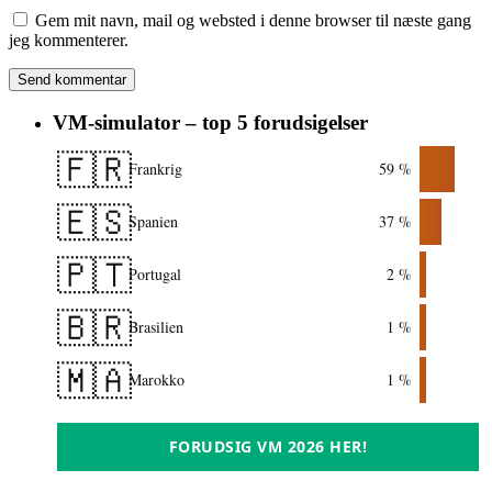
Gem mit navn, mail og websted i denne browser til næste gang
jeg kommenterer.
VM-simulator – top 5 forudsigelser
🇫🇷
Frankrig
59 %
🇪🇸
Spanien
37 %
🇵🇹
Portugal
2 %
🇧🇷
Brasilien
1 %
🇲🇦
Marokko
1 %
FORUDSIG VM 2026 HER!