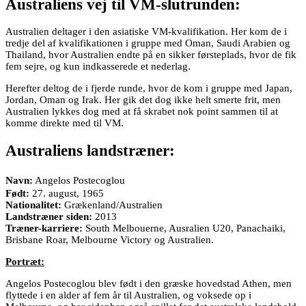
Australiens vej til VM-slutrunden:
Australien deltager i den asiatiske VM-kvalifikation. Her kom de i
tredje del af kvalifikationen i gruppe med Oman, Saudi Arabien og
Thailand, hvor Australien endte på en sikker førsteplads, hvor de fik
fem sejre, og kun indkasserede et nederlag.
Herefter deltog de i fjerde runde, hvor de kom i gruppe med Japan,
Jordan, Oman og Irak. Her gik det dog ikke helt smerte frit, men
Australien lykkes dog med at få skrabet nok point sammen til at
komme direkte med til VM.
Australiens landstræner:
Navn:
Angelos Postecoglou
Født:
27. august, 1965
Nationalitet:
Grækenland/Australien
Landstræner siden:
2013
Træner-karriere:
South Melbouerne, Ausralien U20, Panachaiki,
Brisbane Roar, Melbourne Victory og Australien.
Portræt:
Angelos Postecoglou blev født i den græske hovedstad Athen, men
flyttede i en alder af fem år til Australien, og voksede op i