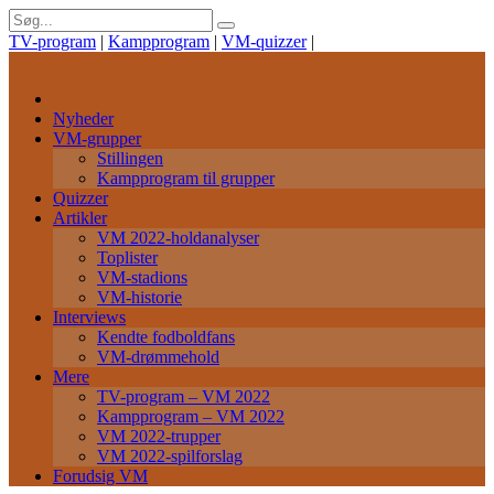
TV-program
|
Kampprogram
|
VM-quizzer
|
Nyheder
VM-grupper
Stillingen
Kampprogram til grupper
Quizzer
Artikler
VM 2022-holdanalyser
Toplister
VM-stadions
VM-historie
Interviews
Kendte fodboldfans
VM-drømmehold
Mere
TV-program – VM 2022
Kampprogram – VM 2022
VM 2022-trupper
VM 2022-spilforslag
Forudsig VM