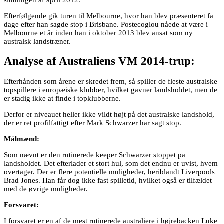
Efterfølgende gik turen til Melbourne, hvor han blev præsenteret få
dage efter han sagde stop i Brisbane. Postecoglou nåede at være i
Melbourne et år inden han i oktober 2013 blev ansat som ny
australsk landstræner.
Analyse af Australiens VM 2014-trup:
Efterhånden som årene er skredet frem, så spiller de fleste australske
topspillere i europæiske klubber, hvilket gavner landsholdet, men de
er stadig ikke at finde i topklubberne.
Derfor er niveauet heller ikke vildt højt på det australske landshold,
der er ret profilfattigt efter Mark Schwarzer har sagt stop.
Målmænd:
Som nævnt er den rutinerede keeper Schwarzer stoppet på
landsholdet. Det efterlader et stort hul, som det endnu er uvist, hvem
overtager. Der er flere potentielle muligheder, heriblandt Liverpools
Brad Jones. Han får dog ikke fast spilletid, hvilket også er tilfældet
med de øvrige muligheder.
Forsvaret:
I forsvaret er en af de mest rutinerede australiere i højrebacken Luke