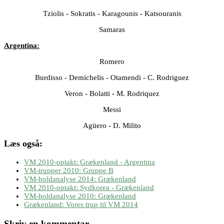
Tziolis - Sokratis - Karagounis - Katsouranis
Samaras
Argentina:
Romero
Burdisso - Demichelis - Otamendi - C. Rodriguez
Veron - Bolatti - M. Rodriquez
Messi
Agüero - D. Milito
Læs også:
VM 2010-optakt: Grækenland - Argentina
VM-trupper 2010: Gruppe B
VM-holdanalyse 2014: Grækenland
VM 2010-optakt: Sydkorea - Grækenland
VM-holdanalyse 2010: Grækenland
Grækenland: Vores trup til VM 2014
Skriv en kommentar