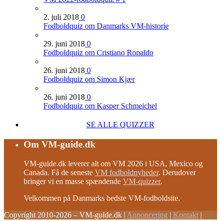
2. juli 2018
0
Fodboldquiz om Danmarks VM-historie
29. juni 2018
0
Fodboldquiz om Cristiano Ronaldo
26. juni 2018
0
Fodboldquiz om Simon Kjær
26. juni 2018
0
Fodboldquiz om Kasper Schmeichel
SE ALLE QUIZZER
Om VM-guide.dk
VM-guide.dk leverer alt om VM 2026 i USA, Mexico og
Canada. Få de seneste
VM fodboldnyheder
. Derudover
bringer vi en masse spændende
VM-quizzer
.
Velkommen på Danmarks bedste VM-fodboldsite.
Copyright 2010-2026 – VM-guide.dk
|
Annoncering
|
Kontakt
|