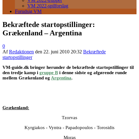
VM 2022-trupper
VM 2022-spilforslag
Forudsig VM
Bekræftede startopstillinger:
Grækenland – Argentina
0
Af
Redaktionen
den
22. juni 2010 20:32
Bekræftede
startopstillinger
VM-guide.dk bringer herunder de bekræftede startopstillinger til
den tredje kamp i
gruppe B
i denne sidste og afgørende runde
mellem Grækenland og
Argentina
.
Grækenland:
Tzorvas
Kyrgiakos - Vyntra - Papadopoulos - Torosidis
Moras