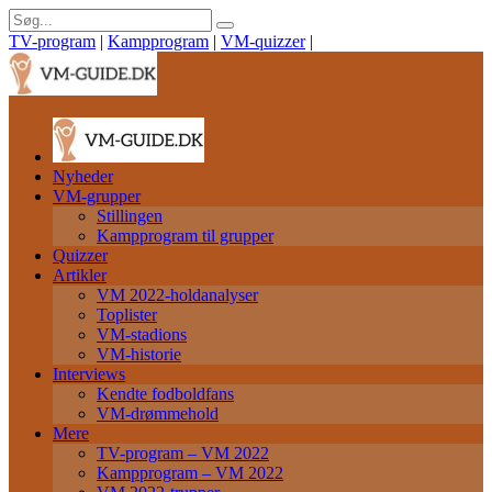
TV-program
|
Kampprogram
|
VM-quizzer
|
Nyheder
VM-grupper
Stillingen
Kampprogram til grupper
Quizzer
Artikler
VM 2022-holdanalyser
Toplister
VM-stadions
VM-historie
Interviews
Kendte fodboldfans
VM-drømmehold
Mere
TV-program – VM 2022
Kampprogram – VM 2022