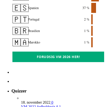
🇪🇸
Spanien
37 %
🇵🇹
Portugal
2 %
🇧🇷
Brasilien
1 %
🇲🇦
Marokko
1 %
FORUDSIG VM 2026 HER!
Quizzer
18. november 2022
0
VM 2022-fodboldquiz # 1