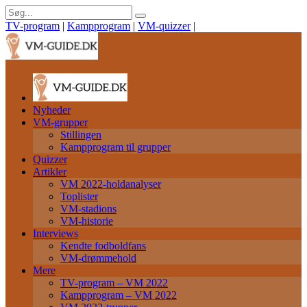
TV-program
|
Kampprogram
|
VM-quizzer
|
Nyheder
VM-grupper
Stillingen
Kampprogram til grupper
Quizzer
Artikler
VM 2022-holdanalyser
Toplister
VM-stadions
VM-historie
Interviews
Kendte fodboldfans
VM-drømmehold
Mere
TV-program – VM 2022
Kampprogram – VM 2022