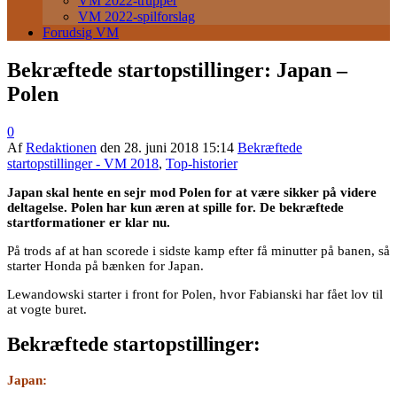
VM 2022-trupper
VM 2022-spilforslag
Forudsig VM
Bekræftede startopstillinger: Japan –
Polen
0
Af
Redaktionen
den
28. juni 2018 15:14
Bekræftede
startopstillinger - VM 2018
,
Top-historier
Japan skal hente en sejr mod Polen for at være sikker på videre
deltagelse. Polen har kun æren at spille for. De bekræftede
startformationer er klar nu.
På trods af at han scorede i sidste kamp efter få minutter på banen, så
starter Honda på bænken for Japan.
Lewandowski starter i front for Polen, hvor Fabianski har fået lov til
at vogte buret.
Bekræftede startopstillinger:
Japan: