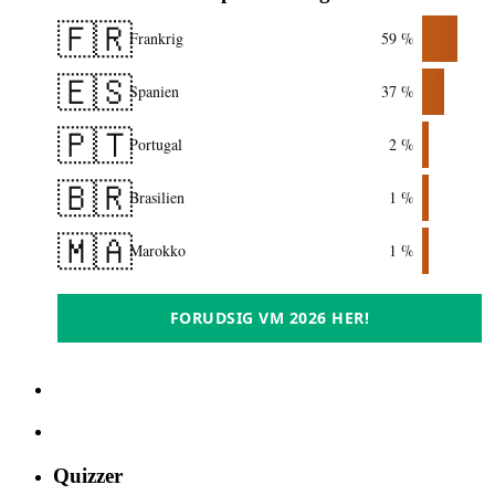
🇫🇷
Frankrig
59 %
🇪🇸
Spanien
37 %
🇵🇹
Portugal
2 %
🇧🇷
Brasilien
1 %
🇲🇦
Marokko
1 %
FORUDSIG VM 2026 HER!
Quizzer