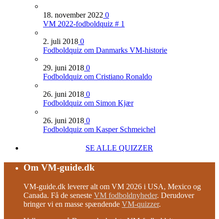
18. november 2022
0
VM 2022-fodboldquiz # 1
2. juli 2018
0
Fodboldquiz om Danmarks VM-historie
29. juni 2018
0
Fodboldquiz om Cristiano Ronaldo
26. juni 2018
0
Fodboldquiz om Simon Kjær
26. juni 2018
0
Fodboldquiz om Kasper Schmeichel
SE ALLE QUIZZER
Om VM-guide.dk
VM-guide.dk leverer alt om VM 2026 i USA, Mexico og
Canada. Få de seneste
VM fodboldnyheder
. Derudover
bringer vi en masse spændende
VM-quizzer
.