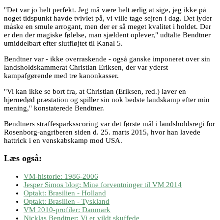
"Det var jo helt perfekt. Jeg må være helt ærlig at sige, jeg ikke på
noget tidspunkt havde tvivlet på, vi ville tage sejren i dag. Det lyder
måske en smule arrogant, men der er så meget kvalitet i holdet. Der
er den der magiske følelse, man sjældent oplever," udtalte Bendtner
umiddelbart efter slutfløjtet til Kanal 5.
Bendtner var - ikke overraskende - også ganske imponeret over sin
landsholdskammerat Christian Eriksen, der var yderst
kampafgørende med tre kanonkasser.
"Vi kan ikke se bort fra, at Christian (Eriksen, red.) laver en
hjernedød præstation og spiller sin nok bedste landskamp efter min
mening," konstaterede Bendtner.
Bendtners straffesparksscoring var det første mål i landsholdsregi for
Rosenborg-angriberen siden d. 25. marts 2015, hvor han lavede
hattrick i en venskabskamp mod USA.
Læs også:
VM-historie: 1986-2006
Jesper Simos blog: Mine forventninger til VM 2014
Optakt: Brasilien - Holland
Optakt: Brasilien - Tyskland
VM 2010-profiler: Danmark
Nicklas Bendtner: Vi er vildt skuffede