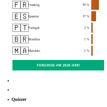
🇫🇷
Frankrig
59 %
🇪🇸
Spanien
37 %
🇵🇹
Portugal
2 %
🇧🇷
Brasilien
1 %
🇲🇦
Marokko
1 %
FORUDSIG VM 2026 HER!
Quizzer