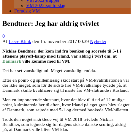
VM 2022-trupper
VM 2022-spilforslag
Forudsig VM
Bendtner: Jeg har aldrig tvivlet
0
Af
Lasse Klink
den
15. november 2017 00:39
Nyheder
Nicklas Bendtner, der kom ind fra bænken og scorede til 5-1 i
aftenens playoff-kamp mod Irland, var aldrig i tvivl om, at
Danmark
ville komme med til VM.
Det har set vanskeligt ud. Meget vanskeligt endda.
Efter en point- og spillemæssig skidt start på VM-kvalifikationen var
der ikke meget, som før de sidste fire VM-kvalkampe tydede på, at
Danmark skulle kvalificere sig til næste års VM-slutrunde i Rusland.
Men en imponerende slutspurt, hvor det blev til ti ud af 12 mulige
point, kulminerede her til aften, hvor Irland på eget græs blev slagtet
af Danmark, som sejrede med 5-1 og dermed bookede VM-billetten.
Trods den noget snørklede vej til VM 2018 tvivlede Nicklas
Bendtner, som tegnede sig for dagens sidste danske scoring, aldrig
på, at Danmark ville blive VM-klar.