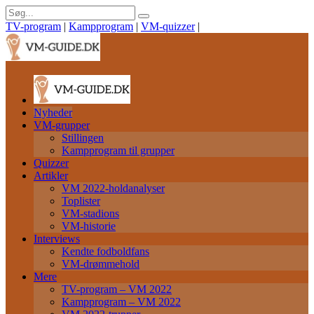
TV-program
|
Kampprogram
|
VM-quizzer
|
Nyheder
VM-grupper
Stillingen
Kampprogram til grupper
Quizzer
Artikler
VM 2022-holdanalyser
Toplister
VM-stadions
VM-historie
Interviews
Kendte fodboldfans
VM-drømmehold
Mere
TV-program – VM 2022
Kampprogram – VM 2022