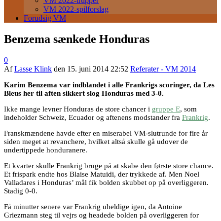
VM 2022-trupper
VM 2022-spilforslag
Forudsig VM
Benzema sænkede Honduras
0
Af
Lasse Klink
den
15. juni 2014 22:52
Referater - VM 2014
Karim Benzema var indblandet i alle Frankrigs scoringer, da Les
Bleus her til aften sikkert slog Honduras med 3-0.
Ikke mange levner Honduras de store chancer i
gruppe E
, som
indeholder Schweiz, Ecuador og aftenens modstander fra
Frankrig
.
Franskmændene havde efter en miserabel VM-slutrunde for fire år
siden meget at revanchere, hvilket altså skulle gå udover de
undertippede honduranere.
Et kvarter skulle Frankrig bruge på at skabe den første store chance.
Et frispark endte hos Blaise Matuidi, der trykkede af. Men Noel
Valladares i Honduras’ mål fik bolden skubbet op på overliggeren.
Stadig 0-0.
Få minutter senere var Frankrig uheldige igen, da Antoine
Griezmann steg til vejrs og headede bolden på overliggeren for