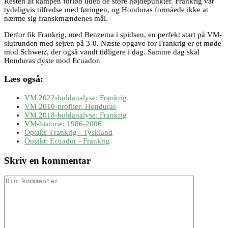
Resten af kampen forløb uden de store højdepunkter. Frankrig var
tydeligvis tilfredse med føringen, og Honduras formåede ikke at
nærme sig franskmændenes mål.
Derfor fik Frankrig, med Benzema i spidsen, en perfekt start på VM-
slutrunden med sejren på 3-0. Næste opgave for Frankrig er et møde
mod Schweiz, der også vandt tidligere i dag. Samme dag skal
Honduras dyste mod Ecuador.
Læs også:
VM 2022-holdanalyse: Frankrig
VM 2010-profiler: Honduras
VM 2018-holdanalyse: Frankrig
VM-historie: 1986-2006
Optakt: Frankrig - Tyskland
Optakt: Ecuador - Frankrig
Skriv en kommentar