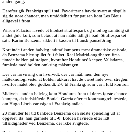
anden gang.
Derefter gik Frankrigs spil i stå. Favoritterne havde svært at tilspille
sig de store chancer, men umiddelbart før pausen kom Les Bleus
alligevel i front.
Wilson Palacios lavede et klodset straffespark og modtog samtidig sit
andet gule kort, som betød, at han måtte tidligt i bad. Straffesparket
satte Karim Benzema sikkert i kassen til fransk pauseføring.
Kort inde i anden halvleg indtraf kampens mest dramatiske episode,
da Benzema blev spillet fri i feltet. Real Madrid-angriberen first-
timede bolden på stolpen, hvorefter Honduras’ keeper, Valladares,
fumlede med bolden omkring målstregen.
Der var forvirring om hvorvidt, der var mål, men den nye
målteknologi viste, at bolden akkurat havde været inde over stregen,
hvorfor målet blev godkendt. 2-0 til Frankrig, som var i fuld kontrol.
Midtvejs i anden halvleg kom Honduras frem til deres første chance i
kampen, da indskiftede Boniek Garcia efter et kontraangreb testede,
om Hugo Lloris var vågen i Frankrig-målet.
20 minutter før tid bankede Benzema den sidste spænding ud af
opgøret, da han garnede til 3-0. Bolden havnede efter lidt
tilfældigheder ved Benzema, der ikke svigtede.