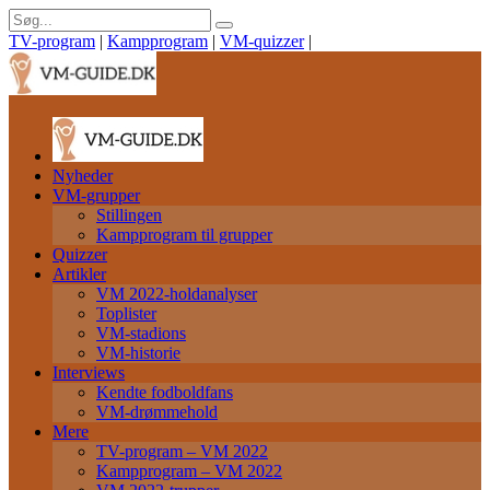
TV-program
|
Kampprogram
|
VM-quizzer
|
Nyheder
VM-grupper
Stillingen
Kampprogram til grupper
Quizzer
Artikler
VM 2022-holdanalyser
Toplister
VM-stadions
VM-historie
Interviews
Kendte fodboldfans
VM-drømmehold
Mere
TV-program – VM 2022
Kampprogram – VM 2022