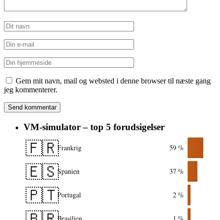
Gem mit navn, mail og websted i denne browser til næste gang
jeg kommenterer.
VM-simulator – top 5 forudsigelser
🇫🇷
Frankrig
59 %
🇪🇸
Spanien
37 %
🇵🇹
Portugal
2 %
🇧🇷
Brasilien
1 %