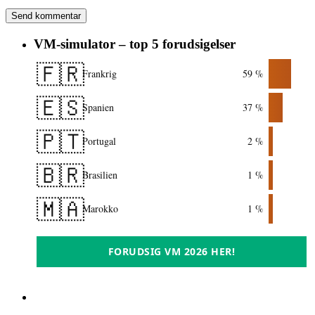
VM-simulator – top 5 forudsigelser
🇫🇷
Frankrig
59 %
🇪🇸
Spanien
37 %
🇵🇹
Portugal
2 %
🇧🇷
Brasilien
1 %
🇲🇦
Marokko
1 %
FORUDSIG VM 2026 HER!