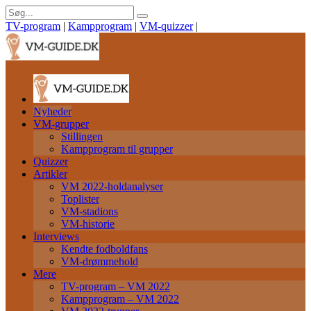
TV-program
|
Kampprogram
|
VM-quizzer
|
Nyheder
VM-grupper
Stillingen
Kampprogram til grupper
Quizzer
Artikler
VM 2022-holdanalyser
Toplister
VM-stadions
VM-historie
Interviews
Kendte fodboldfans
VM-drømmehold
Mere
TV-program – VM 2022
Kampprogram – VM 2022