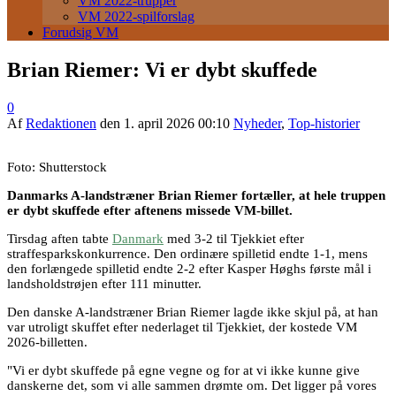
VM 2022-trupper
VM 2022-spilforslag
Forudsig VM
Brian Riemer: Vi er dybt skuffede
0
Af
Redaktionen
den
1. april 2026 00:10
Nyheder
,
Top-historier
Foto: Shutterstock
Danmarks A-landstræner Brian Riemer fortæller, at hele truppen
er dybt skuffede efter aftenens missede VM-billet.
Tirsdag aften tabte
Danmark
med 3-2 til Tjekkiet efter
straffesparkskonkurrence. Den ordinære spilletid endte 1-1, mens
den forlængede spilletid endte 2-2 efter Kasper Høghs første mål i
landsholdstrøjen efter 111 minutter.
Den danske A-landstræner Brian Riemer lagde ikke skjul på, at han
var utroligt skuffet efter nederlaget til Tjekkiet, der kostede VM
2026-billetten.
"Vi er dybt skuffede på egne vegne og for at vi ikke kunne give
danskerne det, som vi alle sammen drømte om. Det ligger på vores