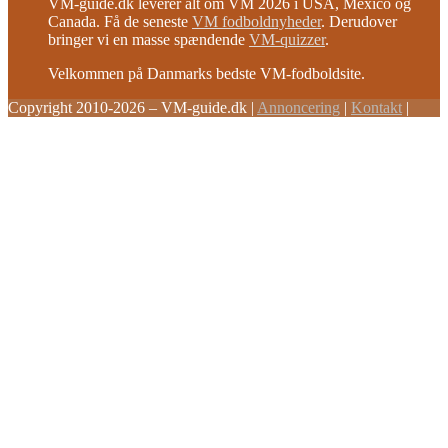
VM-guide.dk leverer alt om VM 2026 i USA, Mexico og
Canada. Få de seneste
VM fodboldnyheder
. Derudover
bringer vi en masse spændende
VM-quizzer
.
Velkommen på Danmarks bedste VM-fodboldsite.
Copyright 2010-2026 – VM-guide.dk
|
Annoncering
|
Kontakt
|