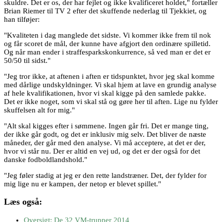
skuldre. Det er os, der har fejlet og ikke kvalificeret holdet," fortæller
Brian Riemer til TV 2 efter det skuffende nederlag til Tjekkiet, og
han tilføjer:
"Kvaliteten i dag manglede det sidste. Vi kommer ikke frem til nok
og får scoret de mål, der kunne have afgjort den ordinære spilletid.
Og når man ender i straffesparkskonkurrence, så ved man er det er
50/50 til sidst."
"Jeg tror ikke, at aftenen i aften er tidspunktet, hvor jeg skal komme
med dårlige undskyldninger. Vi skal hjem at lave en grundig analyse
af hele kvalifikationen, hvor vi skal kigge på den samlede pakke.
Det er ikke noget, som vi skal stå og gøre her til aften. Lige nu fylder
skuffelsen alt for mig."
"Alt skal kigges efter i sømmene. Ingen går fri. Det er mange ting,
der ikke går godt, og det er inklusiv mig selv. Det bliver de næste
måneder, der går med den analyse. Vi må acceptere, at det er der,
hvor vi står nu. Der er altid en vej ud, og det er der også for det
danske fodboldlandshold."
"Jeg føler stadig at jeg er den rette landstræner. Det, der fylder for
mig lige nu er kampen, der netop er blevet spillet."
Læs også:
Oversigt: De 32 VM-trupper 2014