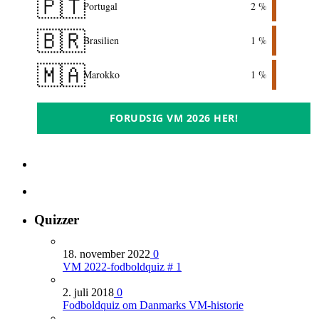
🇵🇹
Portugal
2 %
🇧🇷
Brasilien
1 %
🇲🇦
Marokko
1 %
FORUDSIG VM 2026 HER!
Quizzer
18. november 2022
0
VM 2022-fodboldquiz # 1
2. juli 2018
0
Fodboldquiz om Danmarks VM-historie