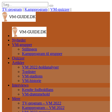
TV-program
|
Kampprogram
|
VM-quizzer
|
Nyheder
VM-grupper
Stillingen
Kampprogram til grupper
Quizzer
Artikler
VM 2022-holdanalyser
Toplister
VM-stadions
VM-historie
Interviews
Kendte fodboldfans
VM-drømmehold
Mere
TV-program – VM 2022
Kampprogram – VM 2022