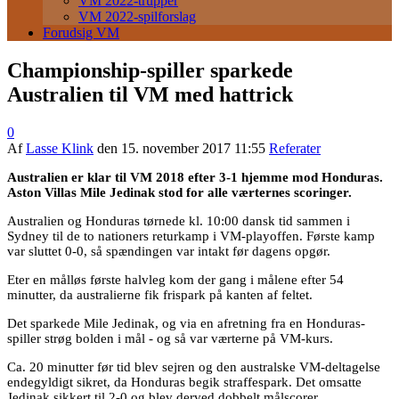
VM 2022-trupper
VM 2022-spilforslag
Forudsig VM
Championship-spiller sparkede
Australien til VM med hattrick
0
Af
Lasse Klink
den
15. november 2017 11:55
Referater
Australien er klar til VM 2018 efter 3-1 hjemme mod Honduras.
Aston Villas Mile Jedinak stod for alle værternes scoringer.
Australien og Honduras tørnede kl. 10:00 dansk tid sammen i
Sydney til de to nationers returkamp i VM-playoffen. Første kamp
var sluttet 0-0, så spændingen var intakt før dagens opgør.
Eter en målløs første halvleg kom der gang i målene efter 54
minutter, da australierne fik frispark på kanten af feltet.
Det sparkede Mile Jedinak, og via en afretning fra en Honduras-
spiller strøg bolden i mål - og så var værterne på VM-kurs.
Ca. 20 minutter før tid blev sejren og den australske VM-deltagelse
endegyldigt sikret, da Honduras begik straffespark. Det omsatte
Jedinak sikkert til 2-0 og blev derved dobbelt målscorer.