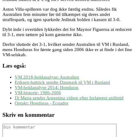
Aston Villa-spilleren var dog ikke færdig endnu. Således fik
Australien fem minutter før tid tilkæmpet sig deres andet
straffespark, og igen sparkede Jedinak bolden i kassen til 3-0.
Dybt inde i overtiden lykkedes det for Maynor Figueroa at reducere
til 3-1, men tættere på kom gæsterne ikke.
Derfor sluttede det 3-1, hvilket sender Australien til VM i Rusland,
mens Honduras for første gang siden 2006 ikke er at finde i det fine
VM-selskab.
Læs også:
VM 2018-holdanalyse: Australien
Eriksen-hattrick sendte Danmark til VM i Rusland
VM-holdanalyse 2014: Honduras
VM-historie: 1986-2006
Di Maria sender Argentina videre efter forlænget spilletid
Optakt: Honduras - Ecuador
Skriv en kommentar