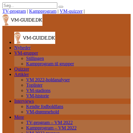
TV-program
|
Kampprogram
|
VM-quizzer
|
Nyheder
VM-grupper
Stillingen
Kampprogram til grupper
Quizzer
Artikler
VM 2022-holdanalyser
Toplister
VM-stadions
VM-historie
Interviews
Kendte fodboldfans
VM-drømmehold
Mere
TV-program – VM 2022
Kampprogram – VM 2022