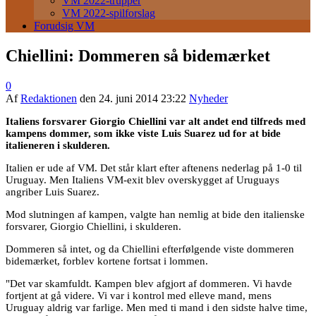
VM 2022-trupper
VM 2022-spilforslag
Forudsig VM
Chiellini: Dommeren så bidemærket
0
Af
Redaktionen
den
24. juni 2014 23:22
Nyheder
Italiens forsvarer Giorgio Chiellini var alt andet end tilfreds med
kampens dommer, som ikke viste Luis Suarez ud for at bide
italieneren i skulderen.
Italien er ude af VM. Det står klart efter aftenens nederlag på 1-0 til
Uruguay. Men Italiens VM-exit blev overskygget af Uruguays
angriber Luis Suarez.
Mod slutningen af kampen, valgte han nemlig at bide den italienske
forsvarer, Giorgio Chiellini, i skulderen.
Dommeren så intet, og da Chiellini efterfølgende viste dommeren
bidemærket, forblev kortene fortsat i lommen.
"Det var skamfuldt. Kampen blev afgjort af dommeren. Vi havde
fortjent at gå videre. Vi var i kontrol med elleve mand, mens
Uruguay aldrig var farlige. Men med ti mand i den sidste halve time,