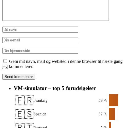
Gem mit navn, mail og websted i denne browser til næste gang
jeg kommenterer.
VM-simulator – top 5 forudsigelser
🇫🇷
Frankrig
59 %
🇪🇸
Spanien
37 %
🇵🇹
Portugal
2 %