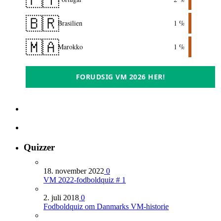
🇧🇷
Brasilien
1 %
🇲🇦
Marokko
1 %
FORUDSIG VM 2026 HER!
Quizzer
18. november 2022
0
VM 2022-fodboldquiz # 1
2. juli 2018
0
Fodboldquiz om Danmarks VM-historie