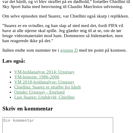
var det hårdt, og vi blev straffet på en dødbold," fortæller Chiellini til
Sky Sport Italia med henvisning til Claudio Marchsios udvisning.
Om selve episoden med Suarez, var Chiellini også skarp i replikken.
"Suarez er en svindler, og han slap af sted med det, fordi FIFA vil
have at alle stjerne skal spille. Jeg glæder mig til at se, om de tør
bruge videomaterialet mod ham. Dommeren så bidemærket, men
han reagerede ikke på det."
Italien endte som nummer tre i
gruppe D
med tre point på kontoen.
Læs også:
VM-holdanalyse 2014: Uruguay
VM-historie: 1986-2006
VM 2018-holdanalyse: Uruguay
Chiellini: Suarez er straffet for hårdt
Optakt: Uruguay - England
Luis Suarez: Undskyld, Chiellini
Skriv en kommentar