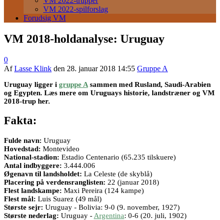
VM 2022-trupper
VM 2022-spilforslag
Forudsig VM
VM 2018-holdanalyse: Uruguay
0
Af
Lasse Klink
den
28. januar 2018 14:55
Gruppe A
Uruguay ligger i
gruppe A
sammen med Rusland, Saudi-Arabien
og Egypten. Læs mere om Uruguays historie, landstræner og VM
2018-trup her.
Fakta:
Fulde navn:
Uruguay
Hovedstad:
Montevideo
National-stadion:
Estadio Centenario (65.235 tilskuere)
Antal indbyggere:
3.444.006
Øgenavn til landsholdet:
La Celeste (de skyblå)
Placering på verdensranglisten:
22 (januar 2018)
Flest landskampe:
Maxi Pereira (124 kampe)
Flest mål:
Luis Suarez (49 mål)
Største sejr:
Uruguay - Bolivia: 9-0 (9. november, 1927)
Største nederlag:
Uruguay -
Argentina
: 0-6 (20. juli, 1902)