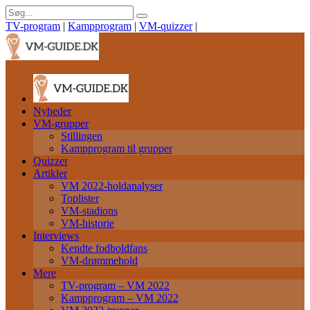
TV-program
|
Kampprogram
|
VM-quizzer
|
Nyheder
VM-grupper
Stillingen
Kampprogram til grupper
Quizzer
Artikler
VM 2022-holdanalyser
Toplister
VM-stadions
VM-historie
Interviews
Kendte fodboldfans
VM-drømmehold
Mere
TV-program – VM 2022
Kampprogram – VM 2022