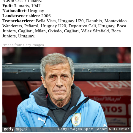
Navn:
Oscar Tabárez
Født:
3. marts, 1947
Nationalitet:
Uruguay
Landstræner siden:
2006
Trænerkarriere:
Bella Vista, Uruguay U20, Danubio, Montevideo
Wanderers, Peñarol, Uruguay U20, Deportivo Cali, Uruguay, Boca
Juniors, Cagliari, Milan, Oviedo, Cagliari, Vélez Sársfield, Boca
Juniors, Uruguay.
Embed from Getty Images