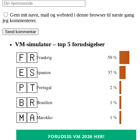
Gem mit navn, mail og websted i denne browser til næste gang
jeg kommenterer.
VM-simulator – top 5 forudsigelser
🇫🇷
Frankrig
59 %
🇪🇸
Spanien
37 %
🇵🇹
Portugal
2 %
🇧🇷
Brasilien
1 %
🇲🇦
Marokko
1 %
FORUDSIG VM 2026 HER!