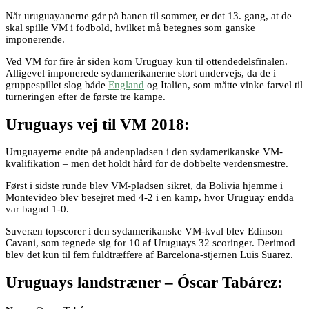
Når uruguayanerne går på banen til sommer, er det 13. gang, at de
skal spille VM i fodbold, hvilket må betegnes som ganske
imponerende.
Ved VM for fire år siden kom Uruguay kun til ottendedelsfinalen.
Alligevel imponerede sydamerikanerne stort undervejs, da de i
gruppespillet slog både
England
og Italien, som måtte vinke farvel til
turneringen efter de første tre kampe.
Uruguays vej til VM 2018:
Uruguayerne endte på andenpladsen i den sydamerikanske VM-
kvalifikation – men det holdt hård for de dobbelte verdensmestre.
Først i sidste runde blev VM-pladsen sikret, da Bolivia hjemme i
Montevideo blev besejret med 4-2 i en kamp, hvor Uruguay endda
var bagud 1-0.
Suveræn topscorer i den sydamerikanske VM-kval blev Edinson
Cavani, som tegnede sig for 10 af Uruguays 32 scoringer. Derimod
blev det kun til fem fuldtræffere af Barcelona-stjernen Luis Suarez.
Uruguays landstræner – Óscar Tabárez: