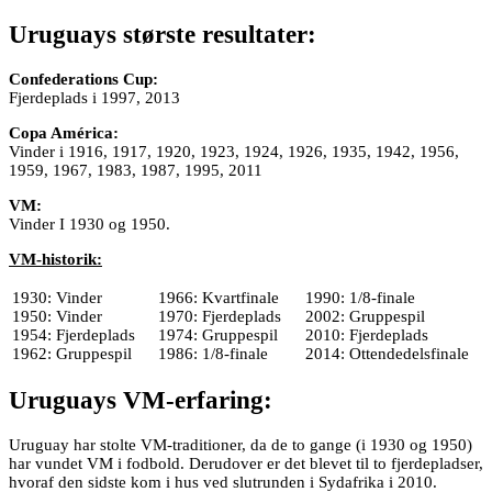
Uruguays største resultater:
Confederations Cup:
Fjerdeplads i 1997, 2013
Copa América:
Vinder i 1916, 1917, 1920, 1923, 1924, 1926, 1935, 1942, 1956,
1959, 1967, 1983, 1987, 1995, 2011
VM:
Vinder I 1930 og 1950.
VM-historik:
1930: Vinder
1966: Kvartfinale
1990: 1/8-finale
1950: Vinder
1970: Fjerdeplads
2002: Gruppespil
1954: Fjerdeplads
1974: Gruppespil
2010: Fjerdeplads
1962: Gruppespil
1986: 1/8-finale
2014: Ottendedelsfinale
Uruguays VM-erfaring:
Uruguay har stolte VM-traditioner, da de to gange (i 1930 og 1950)
har vundet VM i fodbold. Derudover er det blevet til to fjerdepladser,
hvoraf den sidste kom i hus ved slutrunden i Sydafrika i 2010.