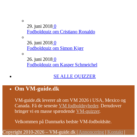
29. juni 2018
0
Fodboldquiz om Cristiano Ronaldo
26. juni 2018
0
Fodboldquiz om Simon Kjær
26. juni 2018
0
Fodboldquiz om Kasper Schmeichel
SE ALLE QUIZZER
Om VM-guide.dk
VM-guide.dk leverer alt om VM 2026 i USA, Mexico og
Canada. Få de seneste
VM fodboldnyheder
. Derudover
bringer vi en masse spændende
VM-quizzer
.
Velkommen på Danmarks bedste VM-fodboldsite.
Copyright 2010-2026 – VM-guide.dk
|
Annoncering
|
Kontakt
|