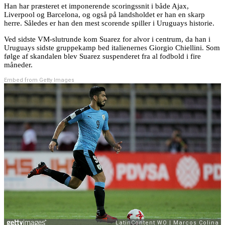
Han har præsteret et imponerende scoringssnit i både Ajax,
Liverpool og Barcelona, og også på landsholdet er han en skarp
herre. Således er han den mest scorende spiller i Uruguays historie.
Ved sidste VM-slutrunde kom Suarez for alvor i centrum, da han i
Uruguays sidste gruppekamp bed italienernes Giorgio Chiellini. Som
følge af skandalen blev Suarez suspenderet fra al fodbold i fire
måneder.
Embed from Getty Images