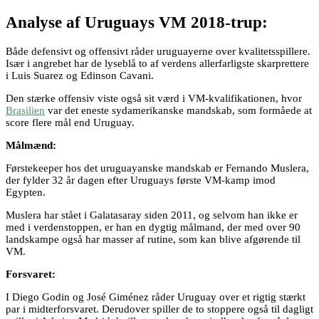
Analyse af Uruguays VM 2018-trup:
Både defensivt og offensivt råder uruguayerne over kvalitetsspillere.
Især i angrebet har de lyseblå to af verdens allerfarligste skarprettere
i Luis Suarez og Edinson Cavani.
Den stærke offensiv viste også sit værd i VM-kvalifikationen, hvor
Brasilien
var det eneste sydamerikanske mandskab, som formåede at
score flere mål end Uruguay.
Målmænd:
Førstekeeper hos det uruguayanske mandskab er Fernando Muslera,
der fylder 32 år dagen efter Uruguays første VM-kamp imod
Egypten.
Muslera har stået i Galatasaray siden 2011, og selvom han ikke er
med i verdenstoppen, er han en dygtig målmand, der med over 90
landskampe også har masser af rutine, som kan blive afgørende til
VM.
Forsvaret:
I Diego Godin og José Giménez råder Uruguay over et rigtig stærkt
par i midterforsvaret. Derudover spiller de to stoppere også til dagligt