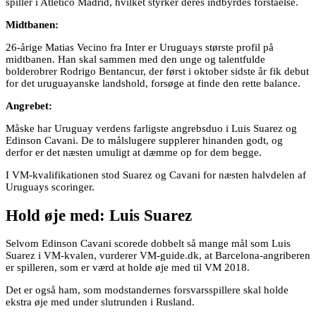
spiller i Atletico Madrid, hvilket styrker deres indbyrdes forståelse.
Midtbanen:
26-årige Matias Vecino fra Inter er Uruguays største profil på
midtbanen. Han skal sammen med den unge og talentfulde
bolderobrer Rodrigo Bentancur, der først i oktober sidste år fik debut
for det uruguayanske landshold, forsøge at finde den rette balance.
Angrebet:
Måske har Uruguay verdens farligste angrebsduo i Luis Suarez og
Edinson Cavani. De to målslugere supplerer hinanden godt, og
derfor er det næsten umuligt at dæmme op for dem begge.
I VM-kvalifikationen stod Suarez og Cavani for næsten halvdelen af
Uruguays scoringer.
Hold øje med: Luis Suarez
Selvom Edinson Cavani scorede dobbelt så mange mål som Luis
Suarez i VM-kvalen, vurderer VM-guide.dk, at Barcelona-angriberen
er spilleren, som er værd at holde øje med til VM 2018.
Det er også ham, som modstandernes forsvarsspillere skal holde
ekstra øje med under slutrunden i Rusland.