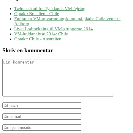
Twitter-skud fra Tysklands VM-fejring
Optakt: Brasilien - Chile
Endnu en VM-opvarmningskamp på plads: Chile venter i
Aalborg
Live: Lodtrækning til VM-grupperne 2014
VM-holdanalyse 2014: Chile
Optakt: Chile - Australien
Skriv en kommentar