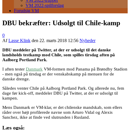
VM 2022-trupper
VM 2022-spilforslag
Forudsig VM
DBU bekræfter: Udsolgt til Chile-kamp
0
Af
Lasse Klink
den
22. marts 2018 12:56
Nyheder
DBU meddeler på Twitter, at der er udsolgt til det danske
landsholds testkamp mod Chile, som spilles tirsdag aften på
Aalborg Portland Park.
I aften tester
Danmark
VM-formen mod Panama på Brøndby Stadion
- men også på tirsdag er der venskabskamp på menuen for de
danske drenge.
Således venter Chile på Aalborg Portland Park. Og allerede nu, fem
dage før kick-off, meddeler DBU på Twitter, at der er udsolgt til
kampen.
Mens Danmark er VM-klar, er det chilenske mandskab, som ellers
råder over højt profilerede navne som Arturo Vidal og Alexis
Sanchez, ikke at finde ved slutrunden i Rusland.
Læs også: