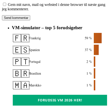
Gem mit navn, mail og websted i denne browser til næste gang
jeg kommenterer.
VM-simulator – top 5 forudsigelser
🇫🇷
Frankrig
59 %
🇪🇸
Spanien
37 %
🇵🇹
Portugal
2 %
🇧🇷
Brasilien
1 %
🇲🇦
Marokko
1 %
FORUDSIG VM 2026 HER!