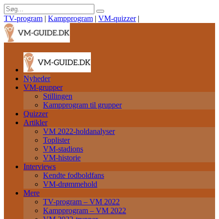
TV-program
|
Kampprogram
|
VM-quizzer
|
Nyheder
VM-grupper
Stillingen
Kampprogram til grupper
Quizzer
Artikler
VM 2022-holdanalyser
Toplister
VM-stadions
VM-historie
Interviews
Kendte fodboldfans
VM-drømmehold
Mere
TV-program – VM 2022
Kampprogram – VM 2022