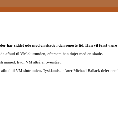
r har siddet ude med en skade i den seneste tid. Han vil først være 
elde afbud til VM-slutrunden, eftersom han døjer med en skade.
uli måned, hvor VM altså er overstået.
lde afbud til VM-slutrunden. Tysklands anfører Michael Ballack deler n