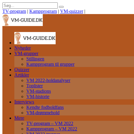
TV-program
|
Kampprogram
|
VM-quizzer
|
Nyheder
VM-grupper
Stillingen
Kampprogram til grupper
Quizzer
Artikler
VM 2022-holdanalyser
Toplister
VM-stadions
VM-historie
Interviews
Kendte fodboldfans
VM-drømmehold
Mere
TV-program – VM 2022
Kampprogram – VM 2022