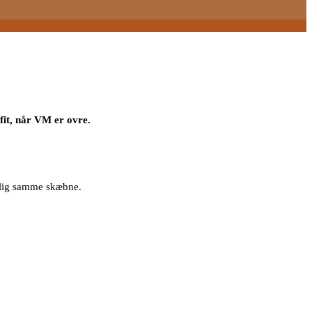
fit, når VM er ovre.
emlig samme skæbne.