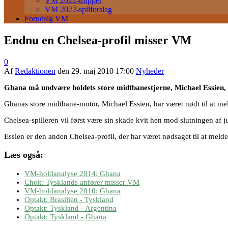
VM 2022-trupper
VM 2022-spilforslag
Forudsig VM
Endnu en Chelsea-profil misser VM
0
Af
Redaktionen
den
29. maj 2010 17:00
Nyheder
Ghana må undvære holdets store midtbanestjerne, Michael Essien, de
Ghanas store midtbane-motor, Michael Essien, har været nødt til at m
Chelsea-spilleren vil først være sin skade kvit hen mod slutningen af j
Essien er den anden Chelsea-profil, der har været nødsaget til at me
Læs også:
VM-holdanalyse 2014: Ghana
Chok: Tysklands anfører misser VM
VM-holdanalyse 2010: Ghana
Optakt: Brasilien - Tyskland
Optakt: Tyskland - Argentina
Optakt: Tyskland - Ghana