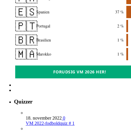
🇪🇸
Spanien
37 %
🇵🇹
Portugal
2 %
🇧🇷
Brasilien
1 %
🇲🇦
Marokko
1 %
FORUDSIG VM 2026 HER!
Quizzer
18. november 2022
0
VM 2022-fodboldquiz # 1