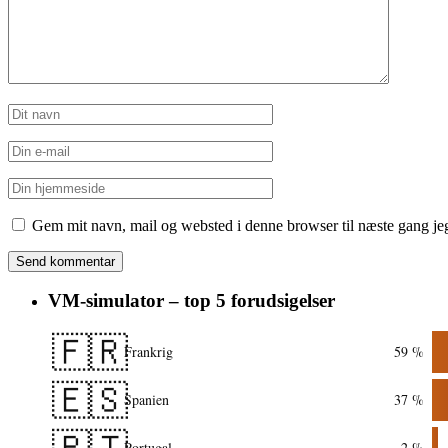
Gem mit navn, mail og websted i denne browser til næste gang j
VM-simulator – top 5 forudsigelser
🇫🇷
Frankrig
59 %
🇪🇸
Spanien
37 %
🇵🇹
Portugal
2 %