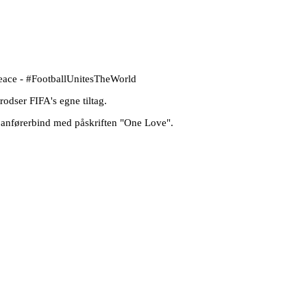
Peace - #FootballUnitesTheWorld
rodser FIFA's egne tiltag.
af anførerbind med påskriften "One Love".