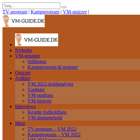
TV-program
|
Kampprogram
|
VM-quizzer
|
Nyheder
VM-grupper
Stillingen
Kampprogram til grupper
Quizzer
Artikler
VM 2022-holdanalyser
Toplister
VM-stadions
VM-historie
Interviews
Kendte fodboldfans
VM-drømmehold
Mere
TV-program – VM 2022
Kampprogram – VM 2022