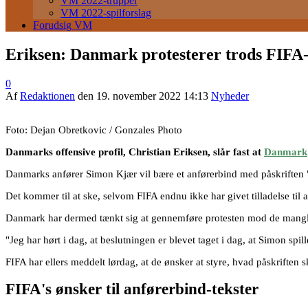
VM 2022-trupper
VM 2022-spilforslag
Forudsig VM
Eriksen: Danmark protesterer trods FIFA-
0
Af
Redaktionen
den
19. november 2022 14:13
Nyheder
Foto: Dejan Obretkovic / Gonzales Photo
Danmarks offensive profil, Christian Eriksen, slår fast at
Danmark
Danmarks anfører Simon Kjær vil bære et anførerbind med påskrifte
Det kommer til at ske, selvom FIFA endnu ikke har givet tilladelse til 
Danmark har dermed tænkt sig at gennemføre protesten mod de manglen
"Jeg har hørt i dag, at beslutningen er blevet taget i dag, at Simon spil
FIFA har ellers meddelt lørdag, at de ønsker at styre, hvad påskriften 
FIFA's ønsker til anførerbind-tekster