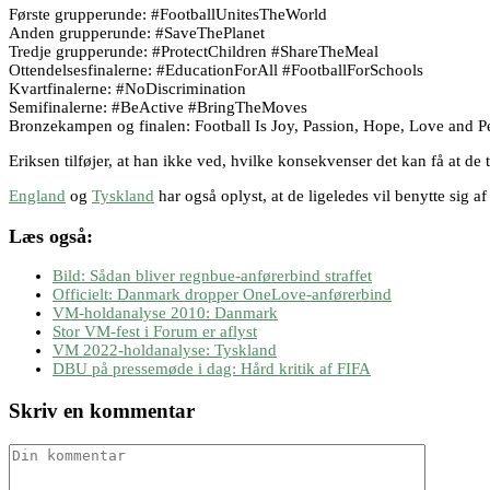
Første grupperunde: #FootballUnitesTheWorld
Anden grupperunde: #SaveThePlanet
Tredje grupperunde: #ProtectChildren #ShareTheMeal
Ottendelsesfinalerne: #EducationForAll #FootballForSchools
Kvartfinalerne: #NoDiscrimination
Semifinalerne: #BeActive #BringTheMoves
Bronzekampen og finalen: Football Is Joy, Passion, Hope, Love and 
Eriksen tilføjer, at han ikke ved, hvilke konsekvenser det kan få at de t
England
og
Tyskland
har også oplyst, at de ligeledes vil benytte sig 
Læs også:
Bild: Sådan bliver regnbue-anførerbind straffet
Officielt: Danmark dropper OneLove-anførerbind
VM-holdanalyse 2010: Danmark
Stor VM-fest i Forum er aflyst
VM 2022-holdanalyse: Tyskland
DBU på pressemøde i dag: Hård kritik af FIFA
Skriv en kommentar