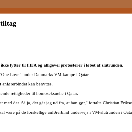
tiltag
ikke lytter til FIFA og alligevel protesterer i løbet af slutrunden.
n "One Love" under Danmarks VM-kampe i Qatar.
at anførerbindet kan benyttes.
de rettigheder til homoseksuelle i Qatar.
ler med det. Så ja, det går jeg ud fra, at han gør," fortalte Christian Er
skal være på de forskellige anførerbind undervejs i VM-slutrunden i Qata