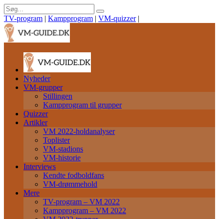
TV-program
|
Kampprogram
|
VM-quizzer
|
Nyheder
VM-grupper
Stillingen
Kampprogram til grupper
Quizzer
Artikler
VM 2022-holdanalyser
Toplister
VM-stadions
VM-historie
Interviews
Kendte fodboldfans
VM-drømmehold
Mere
TV-program – VM 2022
Kampprogram – VM 2022