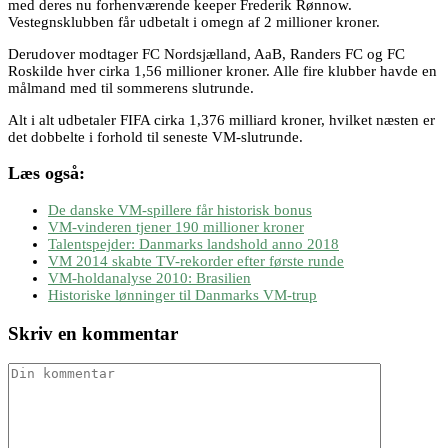
med deres nu forhenværende keeper Frederik Rønnow.
Vestegnsklubben får udbetalt i omegn af 2 millioner kroner.
Derudover modtager FC Nordsjælland, AaB, Randers FC og FC
Roskilde hver cirka 1,56 millioner kroner. Alle fire klubber havde en
målmand med til sommerens slutrunde.
Alt i alt udbetaler FIFA cirka 1,376 milliard kroner, hvilket næsten er
det dobbelte i forhold til seneste VM-slutrunde.
Læs også:
De danske VM-spillere får historisk bonus
VM-vinderen tjener 190 millioner kroner
Talentspejder: Danmarks landshold anno 2018
VM 2014 skabte TV-rekorder efter første runde
VM-holdanalyse 2010: Brasilien
Historiske lønninger til Danmarks VM-trup
Skriv en kommentar