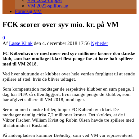
VM 2022-trupper
VM 2022-spilforslag
Forudsig VM
FCK scorer over syv mio. kr. på VM
0
Af
Lasse Klink
den
4. december 2018 17:56
Nyheder
FC København er med mere end syv millioner kroner den danske
klub, som har modtaget klart flest penge for at have haft spillere
med til VM 2018.
Ved hver slutrunde er klubber over hele verden forpligtet til at sende
spillere af sted, hvis de bliver udtaget.
Som kompentation modtager de respektive klubber en sum penge. I
dag har FIFA så offentliggjort, hvor mange penge de klubber, som
har afgivet spillere til VM 2018, modtager.
Ser man med danske briller, topper FC København klart. De
modtager nemlig cirka 7,2 millioner kroner. Det skyldes, at de i
Viktor Fischer, William Kvist og Robin Olsen havde tre spillere med
til slutrunden i Rusland.
På andenpladsen kommer Brøndby, som ved VM var repræsenteret