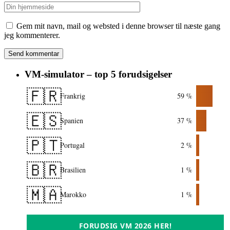
Gem mit navn, mail og websted i denne browser til næste gang
jeg kommenterer.
VM-simulator – top 5 forudsigelser
🇫🇷
Frankrig
59 %
🇪🇸
Spanien
37 %
🇵🇹
Portugal
2 %
🇧🇷
Brasilien
1 %
🇲🇦
Marokko
1 %
FORUDSIG VM 2026 HER!