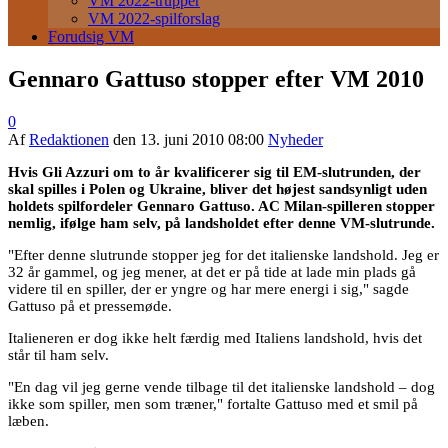
VM 2022-trupper
VM 2022-spilforslag
Forudsig VM
Gennaro Gattuso stopper efter VM 2010
0
Af
Redaktionen
den
13. juni 2010 08:00
Nyheder
Hvis Gli Azzuri om to år kvalificerer sig til EM-slutrunden, der
skal spilles i Polen og Ukraine, bliver det højest sandsynligt uden
holdets spilfordeler Gennaro Gattuso. AC Milan-spilleren stopper
nemlig, ifølge ham selv, på landsholdet efter denne VM-slutrunde.
"Efter denne slutrunde stopper jeg for det italienske landshold. Jeg er
32 år gammel, og jeg mener, at det er på tide at lade min plads gå
videre til en spiller, der er yngre og har mere energi i sig," sagde
Gattuso på et pressemøde.
Italieneren er dog ikke helt færdig med Italiens landshold, hvis det
står til ham selv.
"En dag vil jeg gerne vende tilbage til det italienske landshold – dog
ikke som spiller, men som træner," fortalte Gattuso med et smil på
læben.