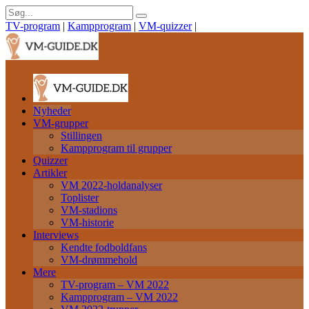
TV-program
|
Kampprogram
|
VM-quizzer
|
Nyheder
VM-grupper
Stillingen
Kampprogram til grupper
Quizzer
Artikler
VM 2022-holdanalyser
Toplister
VM-stadions
VM-historie
Interviews
Kendte fodboldfans
VM-drømmehold
Mere
TV-program – VM 2022
Kampprogram – VM 2022