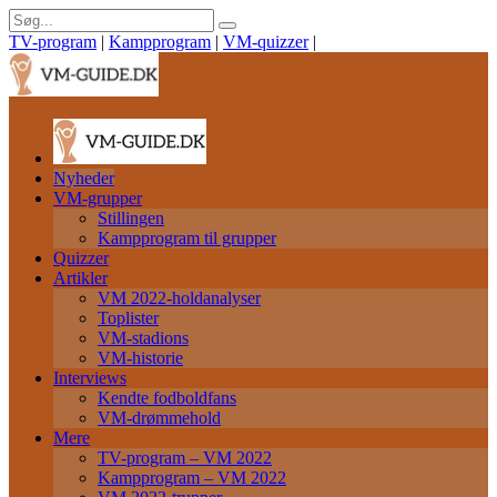
TV-program
|
Kampprogram
|
VM-quizzer
|
Nyheder
VM-grupper
Stillingen
Kampprogram til grupper
Quizzer
Artikler
VM 2022-holdanalyser
Toplister
VM-stadions
VM-historie
Interviews
Kendte fodboldfans
VM-drømmehold
Mere
TV-program – VM 2022
Kampprogram – VM 2022