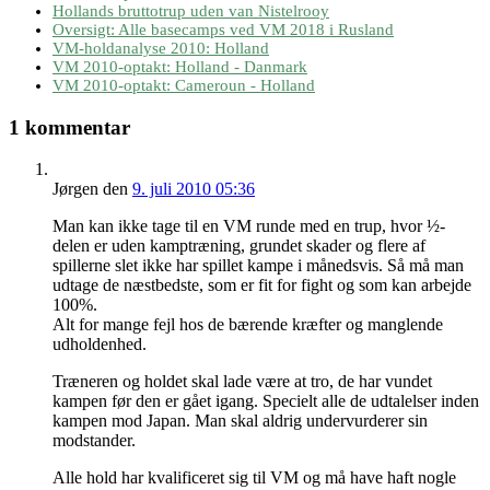
Hollands bruttotrup uden van Nistelrooy
Oversigt: Alle basecamps ved VM 2018 i Rusland
VM-holdanalyse 2010: Holland
VM 2010-optakt: Holland - Danmark
VM 2010-optakt: Cameroun - Holland
1 kommentar
Jørgen
den
9. juli 2010 05:36
Man kan ikke tage til en VM runde med en trup, hvor ½-
delen er uden kamptræning, grundet skader og flere af
spillerne slet ikke har spillet kampe i månedsvis. Så må man
udtage de næstbedste, som er fit for fight og som kan arbejde
100%.
Alt for mange fejl hos de bærende kræfter og manglende
udholdenhed.
Træneren og holdet skal lade være at tro, de har vundet
kampen før den er gået igang. Specielt alle de udtalelser inden
kampen mod Japan. Man skal aldrig undervurderer sin
modstander.
Alle hold har kvalificeret sig til VM og må have haft nogle