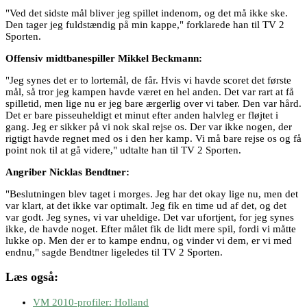
"Ved det sidste mål bliver jeg spillet indenom, og det må ikke ske.
Den tager jeg fuldstændig på min kappe," forklarede han til TV 2
Sporten.
Offensiv midtbanespiller Mikkel Beckmann:
"Jeg synes det er to lortemål, de får. Hvis vi havde scoret det første
mål, så tror jeg kampen havde været en hel anden. Det var rart at få
spilletid, men lige nu er jeg bare ærgerlig over vi taber. Den var hård.
Det er bare pisseuheldigt et minut efter anden halvleg er fløjtet i
gang. Jeg er sikker på vi nok skal rejse os. Der var ikke nogen, der
rigtigt havde regnet med os i den her kamp. Vi må bare rejse os og få
point nok til at gå videre," udtalte han til TV 2 Sporten.
Angriber Nicklas Bendtner:
"Beslutningen blev taget i morges. Jeg har det okay lige nu, men det
var klart, at det ikke var optimalt. Jeg fik en time ud af det, og det
var godt. Jeg synes, vi var uheldige. Det var ufortjent, for jeg synes
ikke, de havde noget. Efter målet fik de lidt mere spil, fordi vi måtte
lukke op. Men der er to kampe endnu, og vinder vi dem, er vi med
endnu," sagde Bendtner ligeledes til TV 2 Sporten.
Læs også:
VM 2010-profiler: Holland