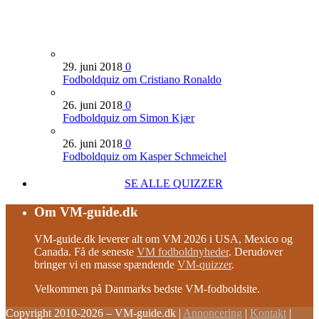
29. juni 2018
0
Fodboldquiz om Cristiano Ronaldo
26. juni 2018
0
Fodboldquiz om Simon Kjær
26. juni 2018
0
Fodboldquiz om Kasper Schmeichel
SE ALLE QUIZZER
Om VM-guide.dk
VM-guide.dk leverer alt om VM 2026 i USA, Mexico og
Canada. Få de seneste
VM fodboldnyheder
. Derudover
bringer vi en masse spændende
VM-quizzer
.
Velkommen på Danmarks bedste VM-fodboldsite.
Copyright 2010-2026 – VM-guide.dk
|
Annoncering
|
Kontakt
|