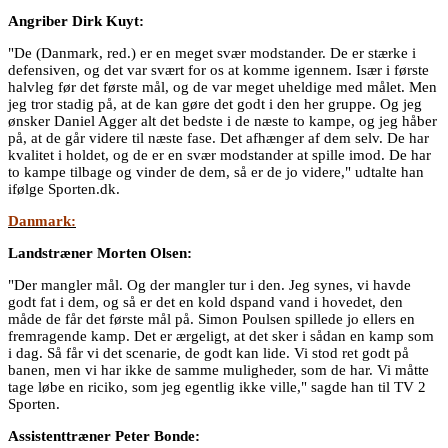
Angriber Dirk Kuyt:
"De (Danmark, red.) er en meget svær modstander. De er stærke i
defensiven, og det var svært for os at komme igennem. Især i første
halvleg før det første mål, og de var meget uheldige med målet. Men
jeg tror stadig på, at de kan gøre det godt i den her gruppe. Og jeg
ønsker Daniel Agger alt det bedste i de næste to kampe, og jeg håber
på, at de går videre til næste fase. Det afhænger af dem selv. De har
kvalitet i holdet, og de er en svær modstander at spille imod. De har
to kampe tilbage og vinder de dem, så er de jo videre," udtalte han
ifølge Sporten.dk.
Danmark:
Landstræner Morten Olsen:
"Der mangler mål. Og der mangler tur i den. Jeg synes, vi havde
godt fat i dem, og så er det en kold dspand vand i hovedet, den
måde de får det første mål på. Simon Poulsen spillede jo ellers en
fremragende kamp. Det er ærgeligt, at det sker i sådan en kamp som
i dag. Så får vi det scenarie, de godt kan lide. Vi stod ret godt på
banen, men vi har ikke de samme muligheder, som de har. Vi måtte
tage løbe en riciko, som jeg egentlig ikke ville," sagde han til TV 2
Sporten.
Assistenttræner Peter Bonde: