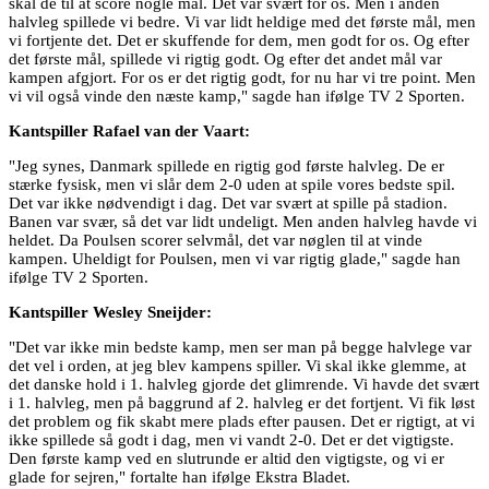
skal de til at score nogle mål. Det var svært for os. Men i anden
halvleg spillede vi bedre. Vi var lidt heldige med det første mål, men
vi fortjente det. Det er skuffende for dem, men godt for os. Og efter
det første mål, spillede vi rigtig godt. Og efter det andet mål var
kampen afgjort. For os er det rigtig godt, for nu har vi tre point. Men
vi vil også vinde den næste kamp," sagde han ifølge TV 2 Sporten.
Kantspiller Rafael van der Vaart:
"Jeg synes, Danmark spillede en rigtig god første halvleg. De er
stærke fysisk, men vi slår dem 2-0 uden at spile vores bedste spil.
Det var ikke nødvendigt i dag. Det var svært at spille på stadion.
Banen var svær, så det var lidt undeligt. Men anden halvleg havde vi
heldet. Da Poulsen scorer selvmål, det var nøglen til at vinde
kampen. Uheldigt for Poulsen, men vi var rigtig glade," sagde han
ifølge TV 2 Sporten.
Kantspiller Wesley Sneijder:
"Det var ikke min bedste kamp, men ser man på begge halvlege var
det vel i orden, at jeg blev kampens spiller. Vi skal ikke glemme, at
det danske hold i 1. halvleg gjorde det glimrende. Vi havde det svært
i 1. halvleg, men på baggrund af 2. halvleg er det fortjent. Vi fik løst
det problem og fik skabt mere plads efter pausen. Det er rigtigt, at vi
ikke spillede så godt i dag, men vi vandt 2-0. Det er det vigtigste.
Den første kamp ved en slutrunde er altid den vigtigste, og vi er
glade for sejren," fortalte han ifølge Ekstra Bladet.