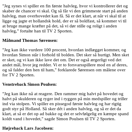
"Jeg synes vi spiller en fin første halvleg, hvor vi kontrollerer det og
skaber de chancer vi skal. Og så får vi den grimmeste start på anden
halvleg, man overhovedet kan få. Så er det klart, at når vi skal til at
ligge og jagte et hollandsk hold, der er så boldfast, så kommer vi til
at bruge mange kræfter på det, så vi dør stille og roligt i anden
halvleg," fortalte han til TV 2 Sporten.
Målmand Thomas Sørensen:
"Jeg kan ikke vurdere 100 procent, hvordan indlægget kommer, og
hvordan Simon står i forhold til bolden. Det sker så hurtigt. Men sket
er sket, og vi kan ikke lave det om. Det er også ærgerligt ved det
andet mål, hvor jeg redder. Vi er to forsvarsspillere mod en af deres,
og så falder den hen til ham," forklarede Sørensen om målene over
for TV 2 Sporten.
Venstreback Simon Poulsen:
"Jeg kan ikke nå at reagere. Den rammer mig halvt på hovedet og
halvt på skulderen og ryger ind i ryggen på min medspiller og triller
ind via stolpen. Vi spiller en pissegod første halvleg og har rigtig
godt styr på Holland. Så sker dét i anden halvleg, og så er det da
klart, at så er det op ad bakke og det er selvfølgelig en kæmpe spand
koldt vand i hovedet," sagde Simon Poulsen til TV 2 Sporten.
Højreback Lars Jacobsen: