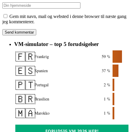
Gem mit navn, mail og websted i denne browser til næste gang
jeg kommenterer.
VM-simulator – top 5 forudsigelser
🇫🇷
Frankrig
59 %
🇪🇸
Spanien
37 %
🇵🇹
Portugal
2 %
🇧🇷
Brasilien
1 %
🇲🇦
Marokko
1 %
FORUDSIG VM 2026 HER!