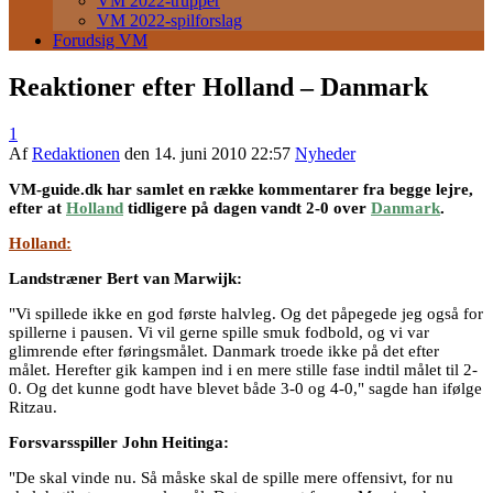
VM 2022-trupper
VM 2022-spilforslag
Forudsig VM
Reaktioner efter Holland – Danmark
1
Af
Redaktionen
den
14. juni 2010 22:57
Nyheder
VM-guide.dk har samlet en række kommentarer fra begge lejre,
efter at
Holland
tidligere på dagen vandt 2-0 over
Danmark
.
Holland:
Landstræner Bert van Marwijk:
"Vi spillede ikke en god første halvleg. Og det påpegede jeg også for
spillerne i pausen. Vi vil gerne spille smuk fodbold, og vi var
glimrende efter føringsmålet. Danmark troede ikke på det efter
målet. Herefter gik kampen ind i en mere stille fase indtil målet til 2-
0. Og det kunne godt have blevet både 3-0 og 4-0," sagde han ifølge
Ritzau.
Forsvarsspiller John Heitinga:
"De skal vinde nu. Så måske skal de spille mere offensivt, for nu