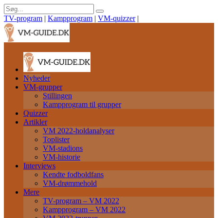
TV-program
|
Kampprogram
|
VM-quizzer
|
Nyheder
VM-grupper
Stillingen
Kampprogram til grupper
Quizzer
Artikler
VM 2022-holdanalyser
Toplister
VM-stadions
VM-historie
Interviews
Kendte fodboldfans
VM-drømmehold
Mere
TV-program – VM 2022
Kampprogram – VM 2022