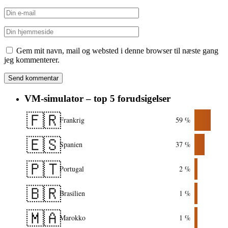
Gem mit navn, mail og websted i denne browser til næste gang
jeg kommenterer.
VM-simulator – top 5 forudsigelser
🇫🇷
Frankrig
59 %
🇪🇸
Spanien
37 %
🇵🇹
Portugal
2 %
🇧🇷
Brasilien
1 %
🇲🇦
Marokko
1 %