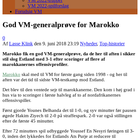
VM 2022-trupper
VM 2022-spilforslag
Forudsig VM
God VM-generalprøve for Marokko
0
Af
Lasse Klink
den
9. juni 2018 23:19
Nyheder
,
Top-historier
Marokko fik en god VM-generalprøve, da de her til aften i sikker
stil slog Estland med 3-1 efter scoringer af flere af
marokkanernes offensivprofiler.
Marokko
skal med til VM for første gang siden 1998 - og her til
aften var det tid til sidste VM-testkamp mod Estland.
Det blev til den ventede sejr til marokkanerne. Den kom i høj grad i
hus via to scoringer i første halvleg af to af nordafrikanernes
offensivspiller.
Først gjorde Younes Belhanda det til 1-0, og syv minutter før pausen
øgede Hakim Ziyech til 2-0 på straffespark. 2-0 var også stillingen
efter de første 45 minutter.
Efter 72 minutters spil udbyggede Youssef En Nesyri føringen til 3-
0, inden det lykkedes for Estlands Ats Purje at reducere til