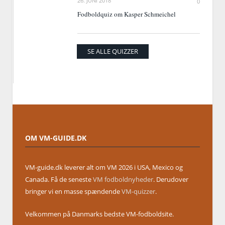
26. JUNI 2018
0
Fodboldquiz om Kasper Schmeichel
SE ALLE QUIZZER
OM VM-GUIDE.DK
VM-guide.dk leverer alt om VM 2026 i USA, Mexico og
Canada. Få de seneste
VM fodboldnyheder
. Derudover
bringer vi en masse spændende
VM-quizzer
.
Velkommen på Danmarks bedste VM-fodboldsite.