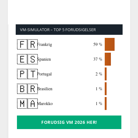
VM-SIMULATOR – TOP 5 FORUDSIGELSER
🇫🇷
Frankrig
59 %
🇪🇸
Spanien
37 %
🇵🇹
Portugal
2 %
🇧🇷
Brasilien
1 %
🇲🇦
Marokko
1 %
FORUDSIG VM 2026 HER!