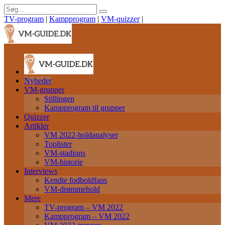
TV-program
|
Kampprogram
|
VM-quizzer
|
Nyheder
VM-grupper
Stillingen
Kampprogram til grupper
Quizzer
Artikler
VM 2022-holdanalyser
Toplister
VM-stadions
VM-historie
Interviews
Kendte fodboldfans
VM-drømmehold
Mere
TV-program – VM 2022
Kampprogram – VM 2022