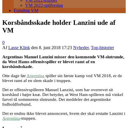
VM 2022-trupper
VM 2022-spilforslag
Forudsig VM
Korsbåndsskade holder Lanzini ude af
VM
0
Af
Lasse Klink
den
8. juni 2018 17:23
Nyheder
,
Top-historier
Argentinas Manuel Lanzini misser den kommende VM-slutrunde,
da West Hams offensivspiller er blevet ramt af en
korsbåndsskade.
Otte dage før
Argentina
spiller sin første kamp ved VM 2018, er de
blevet ramt af en slem skade i truppen.
Det er offensivspilleren Manuel Lanzini, som har overrevet sit
korsbånd i højre knæ. Det betyder, at West Ham-spilleren må vinkel
farvel til sommerens slutrunde. Det meddeler det argentinske
fodboldforbund.
Det er endnu ikke blevet annonceret, hvem der skal erstatte Lanzini i
Argentina
-truppen.