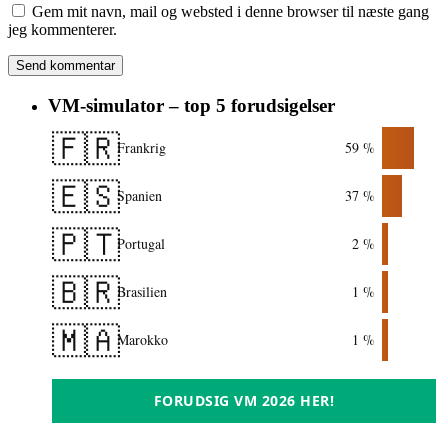
Gem mit navn, mail og websted i denne browser til næste gang
jeg kommenterer.
VM-simulator – top 5 forudsigelser
🇫🇷
Frankrig
59 %
🇪🇸
Spanien
37 %
🇵🇹
Portugal
2 %
🇧🇷
Brasilien
1 %
🇲🇦
Marokko
1 %
FORUDSIG VM 2026 HER!