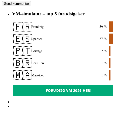
VM-simulator – top 5 forudsigelser
🇫🇷
Frankrig
59 %
🇪🇸
Spanien
37 %
🇵🇹
Portugal
2 %
🇧🇷
Brasilien
1 %
🇲🇦
Marokko
1 %
FORUDSIG VM 2026 HER!