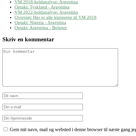
VM 2018-holdanalyse: Argentina
Optakt: Tyskland - Argentina
VM 2022-holdanalyse: Argentina
Oversigt: Her er alle trupperne til VM 2018
Optakt: Nigeria - Argentina
Optakt: Argentina - Belgien
Skriv en kommentar
Gem mit navn, mail og websted i denne browser til næste gang j