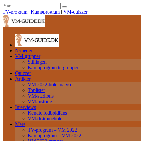
TV-program
|
Kampprogram
|
VM-quizzer
|
Nyheder
VM-grupper
Stillingen
Kampprogram til grupper
Quizzer
Artikler
VM 2022-holdanalyser
Toplister
VM-stadions
VM-historie
Interviews
Kendte fodboldfans
VM-drømmehold
Mere
TV-program – VM 2022
Kampprogram – VM 2022