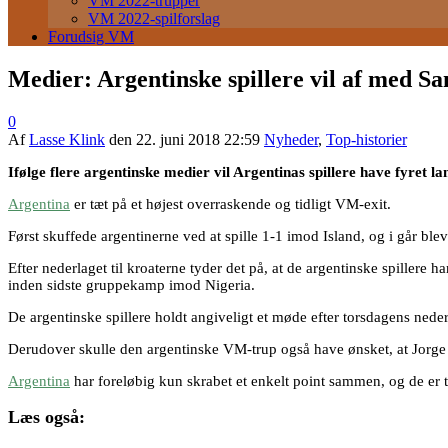
VM 2022-trupper
VM 2022-spilforslag
Forudsig VM
Medier: Argentinske spillere vil af med S
0
Af
Lasse Klink
den
22. juni 2018 22:59
Nyheder
,
Top-historier
Ifølge flere argentinske medier vil Argentinas spillere have fyret l
Argentina
er tæt på et højest overraskende og tidligt VM-exit.
Først skuffede argentinerne ved at spille 1-1 imod Island, og i går bl
Efter nederlaget til kroaterne tyder det på, at de argentinske spillere har
inden sidste gruppekamp imod Nigeria.
De argentinske spillere holdt angiveligt et møde efter torsdagens neder
Derudover skulle den argentinske VM-trup også have ønsket, at Jorge 
Argentina
har foreløbig kun skrabet et enkelt point sammen, og de er tvu
Læs også: