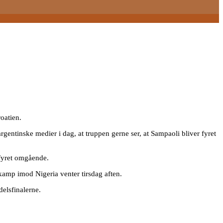
oatien.
e argentinske medier i dag, at truppen gerne ser, at Sampaoli bliver fyret
 fyret omgående.
kamp imod Nigeria venter tirsdag aften.
delsfinalerne.