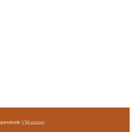
e spændende
VM-quizzer
.