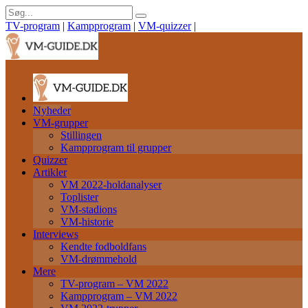
TV-program
|
Kampprogram
|
VM-quizzer
|
Nyheder
VM-grupper
Stillingen
Kampprogram til grupper
Quizzer
Artikler
VM 2022-holdanalyser
Toplister
VM-stadions
VM-historie
Interviews
Kendte fodboldfans
VM-drømmehold
Mere
TV-program – VM 2022
Kampprogram – VM 2022