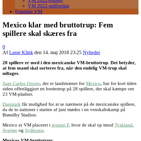
VM 2022-trupper
VM 2022-spilforslag
Forudsig VM
Mexico klar med bruttotrup: Fem
spillere skal skæres fra
0
Af
Lasse Klink
den
14. maj 2018 23:25
Nyheder
28 spillere er med i den mexicanske VM-bruttotrup. Det betyder,
at fem mand skal sorteres fra, når den endelig VM-trup skal
udtages.
Juan Carlos Osorio
, der er landstræner for
Mexico
, har for kort tiden
siden offenliggjort en bruttotrup på 28 spillere, der skal kæmpe om
23 VM-pladser.
Danmark
får mulighed for at se nærmere på de mexicanske spillere,
da de to nationer i starten af juni mødes i en venskabskamp på
Brøndby Stadion.
Mexico er VM placeret i
gruppe F
, hvor de skal op imod
Tyskland
,
Sverige
og
Sydkorea
.
Mexicos VM-bruttotrup: