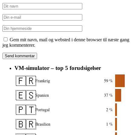
Gem mit navn, mail og websted i denne browser til næste gang
jeg kommenterer.
VM-simulator – top 5 forudsigelser
🇫🇷
Frankrig
59 %
🇪🇸
Spanien
37 %
🇵🇹
Portugal
2 %
🇧🇷
Brasilien
1 %