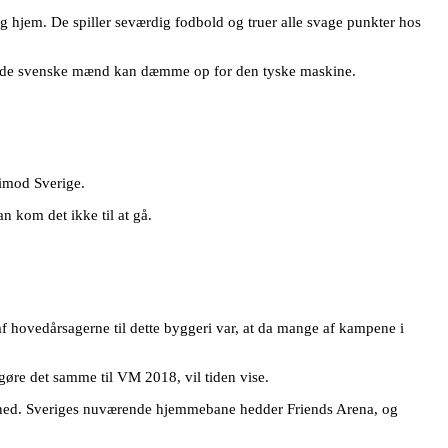
hjem. De spiller seværdig fodbold og truer alle svage punkter hos
vidt de svenske mænd kan dæmme op for den tyske maskine.
 imod Sverige.
n kom det ikke til at gå.
af hovedårsagerne til dette byggeri var, at da mange af kampene i
øre det samme til VM 2018, vil tiden vise.
et ned. Sveriges nuværende hjemmebane hedder Friends Arena, og