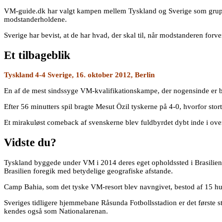
VM-guide.dk har valgt kampen mellem Tyskland og Sverige som gruppe 
modstanderholdene.
Sverige har bevist, at de har hvad, der skal til, når modstanderen f
Et tilbageblik
Tyskland 4-4 Sverige, 16. oktober 2012, Berlin
En af de mest sindssyge VM-kvalifikationskampe, der nogensinde er ble
Efter 56 minutters spil bragte Mesut Özil tyskerne på 4-0, hvorfor stor
Et mirakuløst comeback af svenskerne blev fuldbyrdet dybt inde i over
Vidste du?
Tyskland byggede under VM i 2014 deres eget opholdssted i Brasilien fo
Brasilien foregik med betydelige geografiske afstande.
Camp Bahia, som det tyske VM-resort blev navngivet, bestod af 15 hus
Sveriges tidligere hjemmebane Råsunda Fotbollsstadion er det første
kendes også som Nationalarenan.