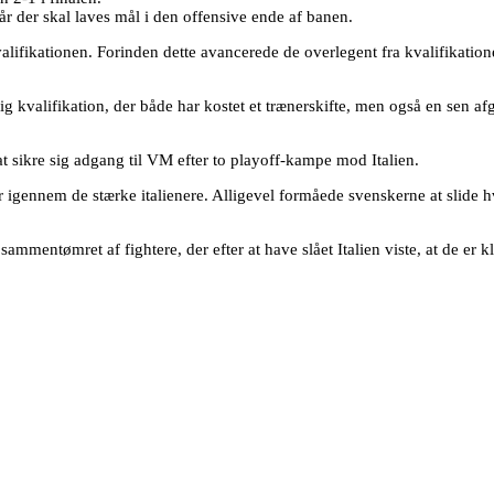
år der skal laves mål i den offensive ende af banen.
 kvalifikationen. Forinden dette avancerede de overlegent fra kvalifik
kvalifikation, der både har kostet et trænerskifte, men også en sen afgø
t sikre sig adgang til VM efter to playoff-kampe mod Italien.
igennem de stærke italienere. Alligevel formåede svenskerne at slide hv
ammentømret af fightere, der efter at have slået Italien viste, at de er 