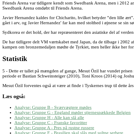
Friends Arena var tidligere kendt som Swedbank Arena, men i 2012 an
Swedbank Arena omdøbt til Friends Arena.
Javier Hernandez kaldes for Chicharito, hvilket betyder ”den lille ær
gået i arv, og Javier Hernandez' far kan med stolthed i øjnene se sin
Sydkorea er det hold, der har repræsenteret den asiatiske del af verd
De har tidligere delt VM værtskabet med Japan, da de tilbage i 2002 af
kampen om bronzemedaljen mødte de Tyrkiet, men heller ikke her for
Statistik
5 - Dette er tallet på mængden af gange, Mesut Özil har vundet prise
periode er Bastian Schweinsteiger (2010), Toni Kroos (2014) og Jos
Mesut Özil forventes også at være at finde i Tyskernes trup til dette å
Læs også:
Analyse: Gruppe B - Sværvægtere mødes
Analyse: Gruppe G - England møder stjernespækkede Belgien
Analyse: Gruppe H - Alle kan slå alle
Analyse: Gruppe C - Franske favoritter
Analyse: Gruppe A - Pres på rustne russere
Analyse: Gruppe E - Brasilien skal slås med sultne serbere