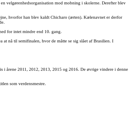
, en velgørenhedsorganisation mod mobning i skolerne. Derefter blev
øjne, hvorfor han blev kaldt Chicharo (ærten). Kælenavnet er derfor
de.
med for intet mindre end 10. gang.
 nå til semifinalen, hvor de måtte se sig slået af Brasilien. I
ris i årene 2011, 2012, 2013, 2015 og 2016. De øvrige vindere i denne
 titlen som verdensmestre.