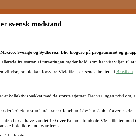
er svensk modstand
 Mexico, Sverige og Sydkorea. Bliv klogere på programmet og grupp
llerede fra starten af turneringen møder hold, som har vist viljen til a
n vil vise, om de kan forsvare VM-titlen, de senest hentede i
Brasilien
.
mer et kollektiv spækket med de største stjerner. Der var ingen tvivl om, 
 det kollektiv som landstræner Joachim Löw har skabt, forventes det, a
da de efter at have vundet 1-0 over Panama bookede VM-billetten med tre 
anske hold ikke undervurderes.
 2-1 i finalen.