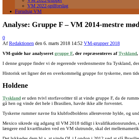
VM 2022-trupper
VM 2022-spilforslag
Forudsig VM
Analyse: Gruppe F – VM 2014-mestre mød
0
Af
Redaktionen
den
6. marts 2018 14:52
VM-grupper 2018
VM-guide har analyseret
gruppe F
, der repræsenteres af
Tyskland
,
I denne gruppe finder vi de regerende verdensmestre fra Tyskland, der a
Historisk set ligner det en overkommelig gruppe for tyskerne, men tide
Holdene
Tyskland
er uden tvivl storfavoritter til at vinde gruppe F, da de rum
gå hen og vinde det hele i Brasilien, havde ikke alle forventet.
Tyskerne rummer navne fra klubfodboldens allerøverste hylde, og under
Mexico sikrede sig adgang til VM 2018 tidligt i kvalifikationsrunden, 
længere end kvartfinalen ved en VM slutrunde, skal det mellemamerik
Det lykkedes dem bl.a. at vinde OL i London i 2012 ved at slå Brasilien