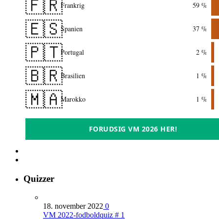
🇫🇷
Frankrig
59 %
🇪🇸
Spanien
37 %
🇵🇹
Portugal
2 %
🇧🇷
Brasilien
1 %
🇲🇦
Marokko
1 %
FORUDSIG VM 2026 HER!
Quizzer
18. november 2022
0
VM 2022-fodboldquiz # 1