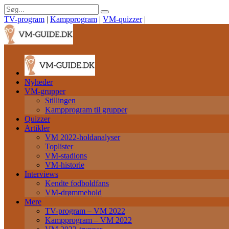
TV-program
|
Kampprogram
|
VM-quizzer
|
Nyheder
VM-grupper
Stillingen
Kampprogram til grupper
Quizzer
Artikler
VM 2022-holdanalyser
Toplister
VM-stadions
VM-historie
Interviews
Kendte fodboldfans
VM-drømmehold
Mere
TV-program – VM 2022
Kampprogram – VM 2022