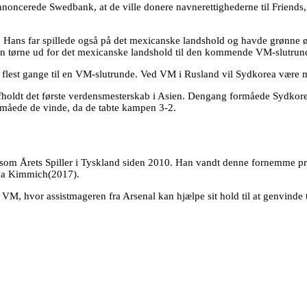
noncerede Swedbank, at de ville donere navnerettighederne til Friends
t”. Hans far spillede også på det mexicanske landshold og havde grønne 
 søn tørne ud for det mexicanske landshold til den kommende VM-slutrun
en flest gange til en VM-slutrunde. Ved VM i Rusland vil Sydkorea være 
holdt det første verdensmesterskab i Asien. Dengang formåede Sydkorea at
måede de vinde, da de tabte kampen 3-2.
n som Årets Spiller i Tyskland siden 2010. Han vandt denne fornemme p
hua Kimmich(2017).
rs VM, hvor assistmageren fra Arsenal kan hjælpe sit hold til at genvinde