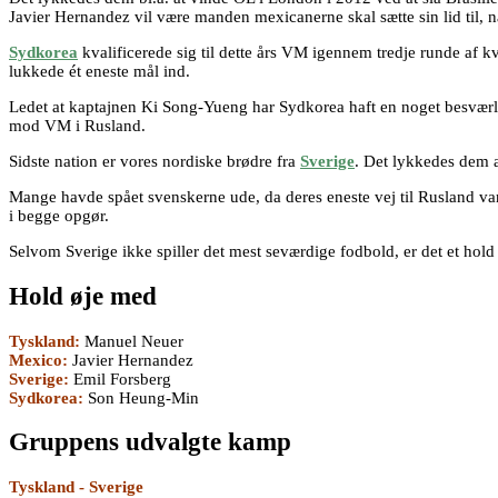
Javier Hernandez vil være manden mexicanerne skal sætte sin lid til, n
Sydkorea
kvalificerede sig til dette års VM igennem tredje runde af
lukkede ét eneste mål ind.
Ledet at kaptajnen Ki Song-Yueng har Sydkorea haft en noget besværlig 
mod VM i Rusland.
Sidste nation er vores nordiske brødre fra
Sverige
. Det lykkedes dem a
Mange havde spået svenskerne ude, da deres eneste vej til Rusland var 
i begge opgør.
Selvom Sverige ikke spiller det mest seværdige fodbold, er det et hold s
Hold øje med
Tyskland:
Manuel Neuer
Mexico:
Javier Hernandez
Sverige:
Emil Forsberg
Sydkorea:
Son Heung-Min
Gruppens udvalgte kamp
Tyskland - Sverige