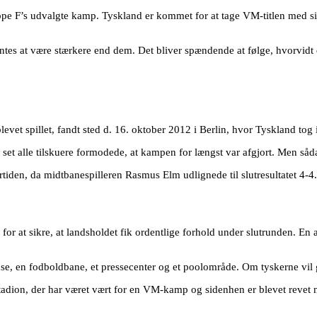
F’s udvalgte kamp. Tyskland er kommet for at tage VM-titlen med sig 
orventes at være stærkere end dem. Det bliver spændende at følge, hvor
vet spillet, fandt sted d. 16. oktober 2012 i Berlin, hvor Tyskland tog
t set alle tilskuere formodede, at kampen for længst var afgjort. Men såda
tiden, da midtbanespilleren Rasmus Elm udlignede til slutresultatet 4-4.
r at sikre, at landsholdet fik ordentlige forhold under slutrunden. En 
e, en fodboldbane, et pressecenter og et poolområde. Om tyskerne vil g
 stadion, der har været vært for en VM-kamp og sidenhen er blevet rev