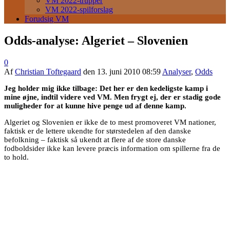
VM 2022-trupper
VM 2022-spilforslag
Forudsig VM
Odds-analyse: Algeriet – Slovenien
0
Af
Christian Toftegaard
den
13. juni 2010 08:59
Analyser
,
Odds
Jeg holder mig ikke tilbage: Det her er den kedeligste kamp i
mine øjne, indtil videre ved VM. Men frygt ej, der er stadig gode
muligheder for at kunne hive penge ud af denne kamp.
Algeriet og Slovenien er ikke de to mest promoveret VM nationer,
faktisk er de lettere ukendte for størstedelen af den danske
befolkning – faktisk så ukendt at flere af de store danske
fodboldsider ikke kan levere præcis information om spillerne fra de
to hold.