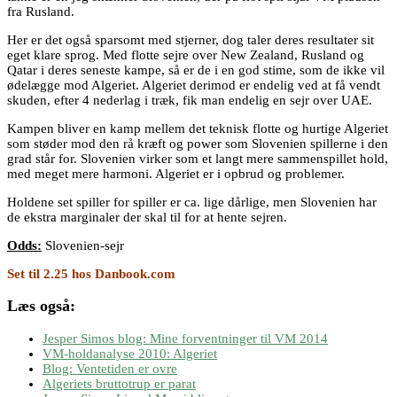
fra Rusland.
Her er det også sparsomt med stjerner, dog taler deres resultater sit
eget klare sprog. Med flotte sejre over New Zealand, Rusland og
Qatar i deres seneste kampe, så er de i en god stime, som de ikke vil
ødelægge mod Algeriet. Algeriet derimod er endelig ved at få vendt
skuden, efter 4 nederlag i træk, fik man endelig en sejr over UAE.
Kampen bliver en kamp mellem det teknisk flotte og hurtige Algeriet
som støder mod den rå kræft og power som Slovenien spillerne i den
grad står for. Slovenien virker som et langt mere sammenspillet hold,
med meget mere harmoni. Algeriet er i opbrud og problemer.
Holdene set spiller for spiller er ca. lige dårlige, men Slovenien har
de ekstra marginaler der skal til for at hente sejren.
Odds:
Slovenien-sejr
Set til 2.25 hos Danbook.com
Læs også:
Jesper Simos blog: Mine forventninger til VM 2014
VM-holdanalyse 2010: Algeriet
Blog: Ventetiden er ovre
Algeriets bruttotrup er parat