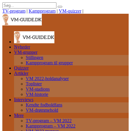
TV-program
|
Kampprogram
|
VM-quizzer
|
Nyheder
VM-grupper
Stillingen
Kampprogram til grupper
Quizzer
Artikler
VM 2022-holdanalyser
Toplister
VM-stadions
VM-historie
Interviews
Kendte fodboldfans
VM-drømmehold
Mere
TV-program – VM 2022
Kampprogram – VM 2022