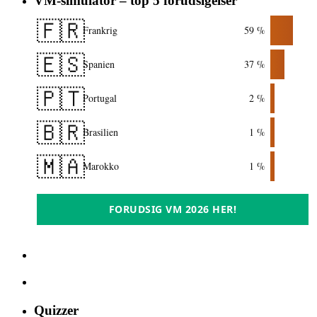
VM-simulator – top 5 forudsigelser
🇫🇷
Frankrig
59 %
🇪🇸
Spanien
37 %
🇵🇹
Portugal
2 %
🇧🇷
Brasilien
1 %
🇲🇦
Marokko
1 %
FORUDSIG VM 2026 HER!
Quizzer