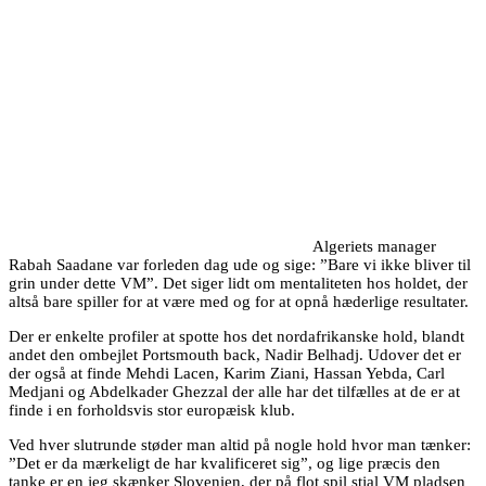
Algeriets manager
Rabah Saadane var forleden dag ude og sige: ”Bare vi ikke bliver til
grin under dette VM”. Det siger lidt om mentaliteten hos holdet, der
altså bare spiller for at være med og for at opnå hæderlige resultater.
Der er enkelte profiler at spotte hos det nordafrikanske hold, blandt
andet den ombejlet Portsmouth back, Nadir Belhadj. Udover det er
der også at finde Mehdi Lacen, Karim Ziani, Hassan Yebda, Carl
Medjani og Abdelkader Ghezzal der alle har det tilfælles at de er at
finde i en forholdsvis stor europæisk klub.
Ved hver slutrunde støder man altid på nogle hold hvor man tænker:
”Det er da mærkeligt de har kvalificeret sig”, og lige præcis den
tanke er en jeg skænker Slovenien, der på flot spil stjal VM pladsen