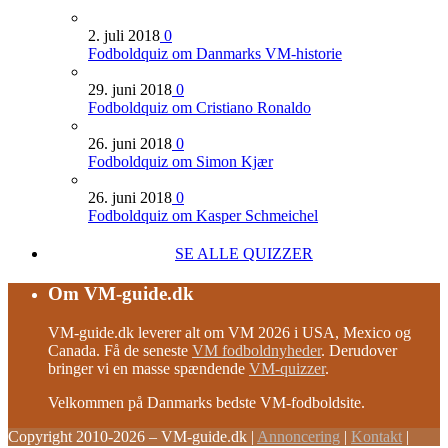
2. juli 2018
0
Fodboldquiz om Danmarks VM-historie
29. juni 2018
0
Fodboldquiz om Cristiano Ronaldo
26. juni 2018
0
Fodboldquiz om Simon Kjær
26. juni 2018
0
Fodboldquiz om Kasper Schmeichel
SE ALLE QUIZZER
Om VM-guide.dk
VM-guide.dk leverer alt om VM 2026 i USA, Mexico og
Canada. Få de seneste
VM fodboldnyheder
. Derudover
bringer vi en masse spændende
VM-quizzer
.
Velkommen på Danmarks bedste VM-fodboldsite.
Copyright 2010-2026 – VM-guide.dk
|
Annoncering
|
Kontakt
|