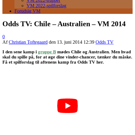
VM 2022-trupper
VM 2022-spilforslag
Forudsig VM
Odds TV: Chile – Australien – VM 2014
0
Af
Christian Toftegaard
den
13. juni 2014 12:39
Odds TV
I den sene kamp i
gruppe B
mødes Chile og Australien. Men hvad
skal du spille på, for at øge dine vinder-chancer, tænker du måske.
Få et spilforslag til aftenens kamp fra Odds TV her.