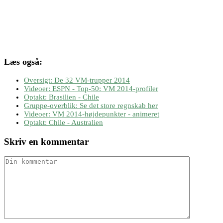
Læs også:
Oversigt: De 32 VM-trupper 2014
Videoer: ESPN - Top-50: VM 2014-profiler
Optakt: Brasilien - Chile
Gruppe-overblik: Se det store regnskab her
Videoer: VM 2014-højdepunkter - animeret
Optakt: Chile - Australien
Skriv en kommentar