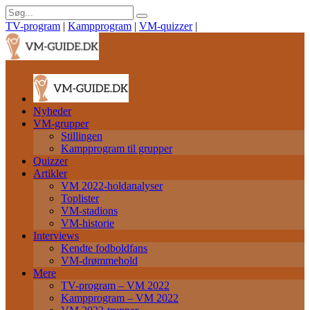
TV-program
|
Kampprogram
|
VM-quizzer
|
Nyheder
VM-grupper
Stillingen
Kampprogram til grupper
Quizzer
Artikler
VM 2022-holdanalyser
Toplister
VM-stadions
VM-historie
Interviews
Kendte fodboldfans
VM-drømmehold
Mere
TV-program – VM 2022
Kampprogram – VM 2022