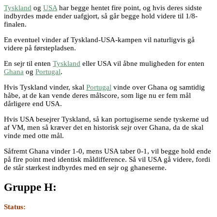
Tyskland
og
USA
har begge hentet fire point, og hvis deres sidste
indbyrdes møde ender uafgjort, så går begge hold videre til 1/8-
finalen.
En eventuel vinder af Tyskland-USA-kampen vil naturligvis gå
videre på førstepladsen.
En sejr til enten
Tyskland
eller USA vil åbne muligheden for enten
Ghana
og
Portugal
.
Hvis Tyskland vinder, skal
Portugal
vinde over Ghana og samtidig
håbe, at de kan vende deres målscore, som lige nu er fem mål
dårligere end USA.
Hvis USA besejrer Tyskland, så kan portugiserne sende tyskerne ud
af VM, men så kræver det en historisk sejr over Ghana, da de skal
vinde med otte mål.
Såfremt Ghana vinder 1-0, mens USA taber 0-1, vil begge hold ende
på fire point med identisk måldifference. Så vil USA gå videre, fordi
de står stærkest indbyrdes med en sejr og ghaneserne.
Gruppe H:
Status: