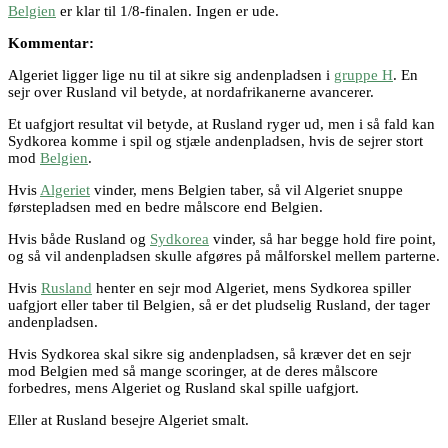
Belgien
er klar til 1/8-finalen. Ingen er ude.
Kommentar:
Algeriet ligger lige nu til at sikre sig andenpladsen i
gruppe H
. En
sejr over Rusland vil betyde, at nordafrikanerne avancerer.
Et uafgjort resultat vil betyde, at Rusland ryger ud, men i så fald kan
Sydkorea komme i spil og stjæle andenpladsen, hvis de sejrer stort
mod
Belgien
.
Hvis
Algeriet
vinder, mens Belgien taber, så vil Algeriet snuppe
førstepladsen med en bedre målscore end Belgien.
Hvis både Rusland og
Sydkorea
vinder, så har begge hold fire point,
og så vil andenpladsen skulle afgøres på målforskel mellem parterne.
Hvis
Rusland
henter en sejr mod Algeriet, mens Sydkorea spiller
uafgjort eller taber til Belgien, så er det pludselig Rusland, der tager
andenpladsen.
Hvis Sydkorea skal sikre sig andenpladsen, så kræver det en sejr
mod Belgien med så mange scoringer, at de deres målscore
forbedres, mens Algeriet og Rusland skal spille uafgjort.
Eller at Rusland besejre Algeriet smalt.