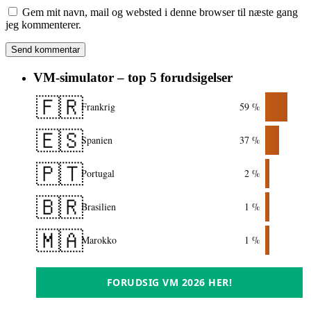
Gem mit navn, mail og websted i denne browser til næste gang
jeg kommenterer.
VM-simulator – top 5 forudsigelser
🇫🇷
Frankrig
59 %
🇪🇸
Spanien
37 %
🇵🇹
Portugal
2 %
🇧🇷
Brasilien
1 %
🇲🇦
Marokko
1 %
FORUDSIG VM 2026 HER!