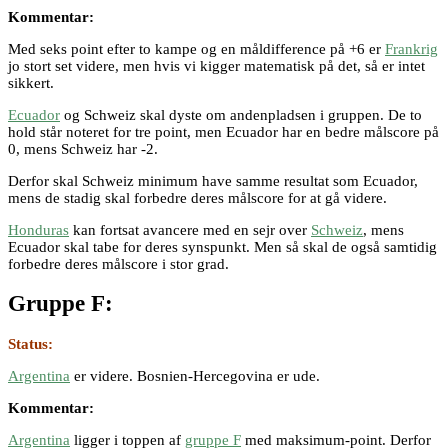
Kommentar:
Med seks point efter to kampe og en måldifference på +6 er
Frankrig
jo stort set videre, men hvis vi kigger matematisk på det, så er intet
sikkert.
Ecuador
og Schweiz skal dyste om andenpladsen i gruppen. De to
hold står noteret for tre point, men Ecuador har en bedre målscore på
0, mens Schweiz har -2.
Derfor skal Schweiz minimum have samme resultat som Ecuador,
mens de stadig skal forbedre deres målscore for at gå videre.
Honduras
kan fortsat avancere med en sejr over
Schweiz
, mens
Ecuador skal tabe for deres synspunkt. Men så skal de også samtidig
forbedre deres målscore i stor grad.
Gruppe F:
Status:
Argentina
er videre. Bosnien-Hercegovina er ude.
Kommentar:
Argentina
ligger i toppen af
gruppe F
med maksimum-point. Derfor