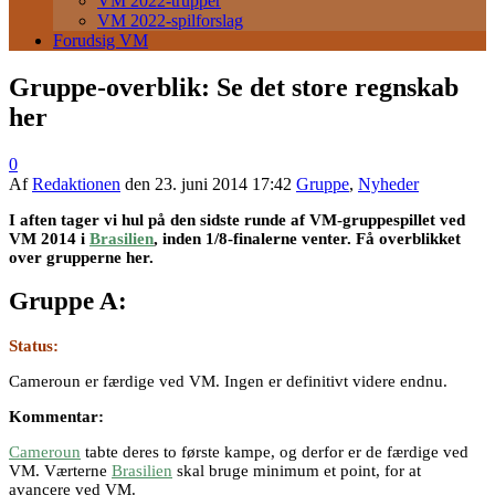
VM 2022-trupper
VM 2022-spilforslag
Forudsig VM
Gruppe-overblik: Se det store regnskab
her
0
Af
Redaktionen
den
23. juni 2014 17:42
Gruppe
,
Nyheder
I aften tager vi hul på den sidste runde af VM-gruppespillet ved
VM 2014 i
Brasilien
, inden 1/8-finalerne venter. Få overblikket
over grupperne her.
Gruppe A:
Status:
Cameroun er færdige ved VM. Ingen er definitivt videre endnu.
Kommentar:
Cameroun
tabte deres to første kampe, og derfor er de færdige ved
VM. Værterne
Brasilien
skal bruge minimum et point, for at
avancere ved VM.