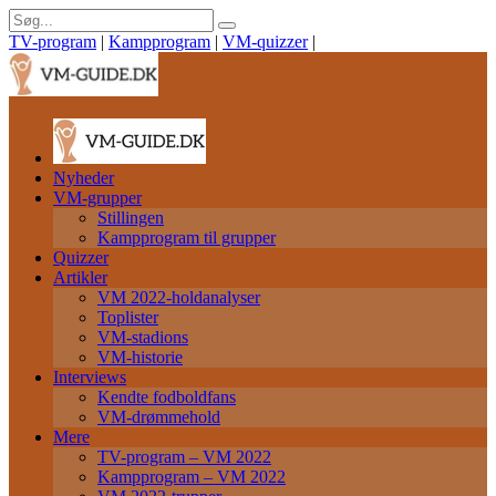
TV-program
|
Kampprogram
|
VM-quizzer
|
Nyheder
VM-grupper
Stillingen
Kampprogram til grupper
Quizzer
Artikler
VM 2022-holdanalyser
Toplister
VM-stadions
VM-historie
Interviews
Kendte fodboldfans
VM-drømmehold
Mere
TV-program – VM 2022
Kampprogram – VM 2022