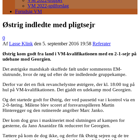
VM 2022-trupper
VM 2022-spilforslag
Forudsig VM
Østrig indledte med pligtsejr
0
Af
Lasse Klink
den
5. september 2016 19:58
Referater
Østrig kom godt fra land i VM-kvalifikationen med en 2-1-sejr på
udebane mod Georgien.
Det østrigske mandskab skuffede fælt under sommerens EM-
slutrunde, hvor de røg ud efter de tre indledende gruppekampe.
Derfor var det en flok revanchelystne østrigere, der kl. 18:00 tog på
hul på VM-kvalifikationen. Det gjaldt en udekamp mod Georgien.
Og det startede godt for Østrig, der ved pausetid var i kontrol via en
2-0-føring. Målene blev scoret af forsvarsspilleren Martin
Hinteregger og den rutinerede angriber Marc Janko.
Der kom dog grus i maskineriet mod slutningen af kampen for
gæsterne, da Jano Ananidze fik reduceret for Georgien.
Tættere på kom de dog ikke, og derfor fik Østrig sejren og de tre