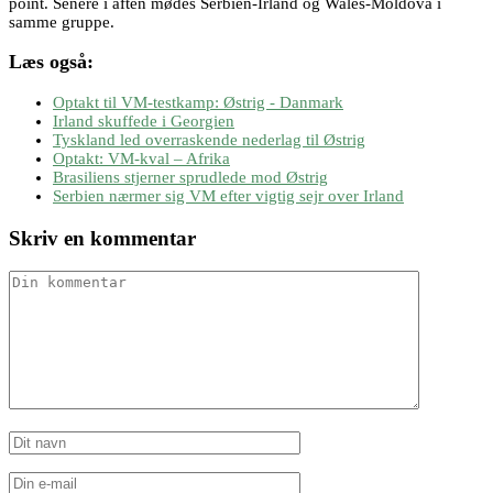
point. Senere i aften mødes Serbien-Irland og Wales-Moldova i
samme gruppe.
Læs også:
Optakt til VM-testkamp: Østrig - Danmark
Irland skuffede i Georgien
Tyskland led overraskende nederlag til Østrig
Optakt: VM-kval – Afrika
Brasiliens stjerner sprudlede mod Østrig
Serbien nærmer sig VM efter vigtig sejr over Irland
Skriv en kommentar