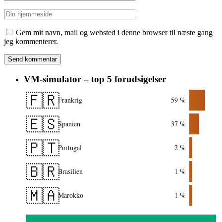
Gem mit navn, mail og websted i denne browser til næste gang
jeg kommenterer.
VM-simulator – top 5 forudsigelser
🇫🇷
Frankrig
59 %
🇪🇸
Spanien
37 %
🇵🇹
Portugal
2 %
🇧🇷
Brasilien
1 %
🇲🇦
Marokko
1 %