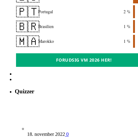
🇵🇹
Portugal
2 %
🇧🇷
Brasilien
1 %
🇲🇦
Marokko
1 %
FORUDSIG VM 2026 HER!
Quizzer
18. november 2022
0