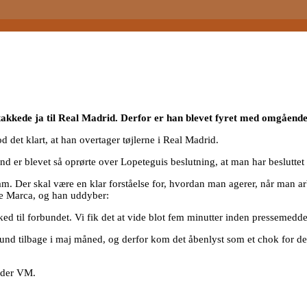
takkede ja til Real Madrid. Derfor er han blevet fyret med omgående
 det klart, at han overtager tøjlerne i Real Madrid.
d er blevet så oprørte over Lopeteguis beslutning, at man har besluttet
e ham. Der skal være en klar forståelse for, hvordan man agerer, når man 
ke Marca, og han uddyber:
d til forbundet. Vi fik det at vide blot fem minutter inden pressemedde
d tilbage i maj måned, og derfor kom det åbenlyst som et chok for dem,
under VM.