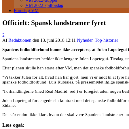
VM 2022-trupper
VM 2022-spilforslag
Forudsig VM
Officielt: Spansk landstræner fyret
2
Af
Redaktionen
den
13. juni 2018 12:11
Nyheder
,
Top-historier
Spaniens fodboldforbund kunne ikke acceptere, at Julen Lopetegui 
Spaniens landstræner hedder ikke længere Julen Lopetegui. Tirsdag stod
Efter planen skulle han starte efter VM, men det spanske fodboldforbun
"Vi takker Julen for alt, hvad han har gjort, men vi er nødt til at fyr
spanske fodboldforbund, Luis Rubiales, på pressemødet ifølge spans
"Forhandlingerne (med Real Madrid, red.) er foregået uden nogen beske
Julen Lopetegui forlængede sin kontrakt med det spanske fodboldforbun
Zidane.
Det står endnu ikke klart, hvem der skal være Spaniens landstræner 
Læs også: