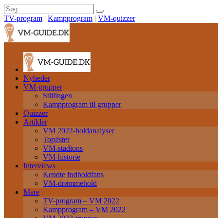
TV-program
|
Kampprogram
|
VM-quizzer
|
Nyheder
VM-grupper
Stillingen
Kampprogram til grupper
Quizzer
Artikler
VM 2022-holdanalyser
Toplister
VM-stadions
VM-historie
Interviews
Kendte fodboldfans
VM-drømmehold
Mere
TV-program – VM 2022
Kampprogram – VM 2022