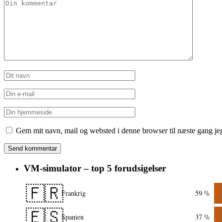
Gem mit navn, mail og websted i denne browser til næste gang j
VM-simulator – top 5 forudsigelser
🇫🇷
Frankrig
59 %
🇪🇸
Spanien
37 %