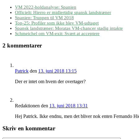
VM 2022-holdanalyse: Spanien
Officielt: Hierro er midlertidig spansk landstræner
Spanien: Truppen til VM 2018
Top-25: Profiler som ikke blev VM-udtaget
Spansk landstræner: Moratas VM-chancer stadig intakte
Schmeichel om VM-exit: Svært at acceptere
2 kommentarer
Patrick
den
13. juni 2018 13:15
Der er intet om hvem der overtager?
Redaktionen
den
13. juni 2018 13:31
Hej Patrick. Ikke endnu, men det bliver nok enten Fernando Hie
Skriv en kommentar