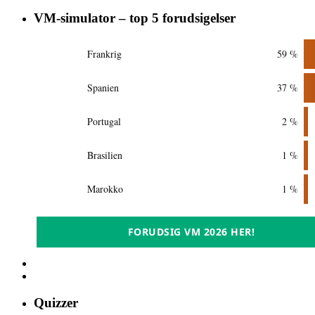
VM-simulator – top 5 forudsigelser
Frankrig
59 %
Spanien
37 %
Portugal
2 %
Brasilien
1 %
Marokko
1 %
FORUDSIG VM 2026 HER!
Quizzer