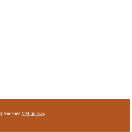
e spændende
VM-quizzer
.