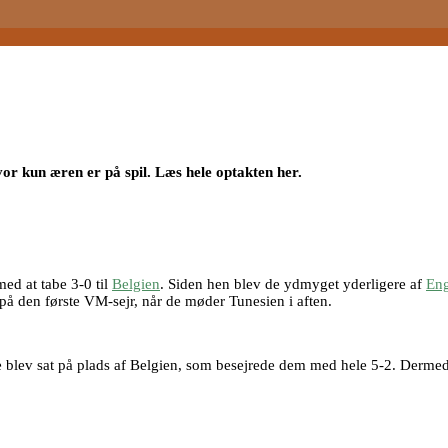
r kun æren er på spil. Læs hele optakten her.
med at tabe 3-0 til
Belgien
. Siden hen blev de ydmyget yderligere af
En
å den første VM-sejr, når de møder Tunesien i aften.
lev sat på plads af Belgien, som besejrede dem med hele 5-2. Dermed ja