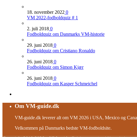
18. november 2022
0
VM 2022-fodboldquiz # 1
2. juli 2018
0
Fodboldquiz om Danmarks VM-historie
29. juni 2018
0
Fodboldquiz om Cristiano Ronaldo
26. juni 2018
0
Fodboldquiz om Simon Kjær
26. juni 2018
0
Fodboldquiz om Kasper Schmeichel
Om VM-guide.dk
VM-guide.dk leverer alt om VM 2026 i USA, Mexico og Canad
Velkommen på Danmarks bedste VM-fodboldsite.