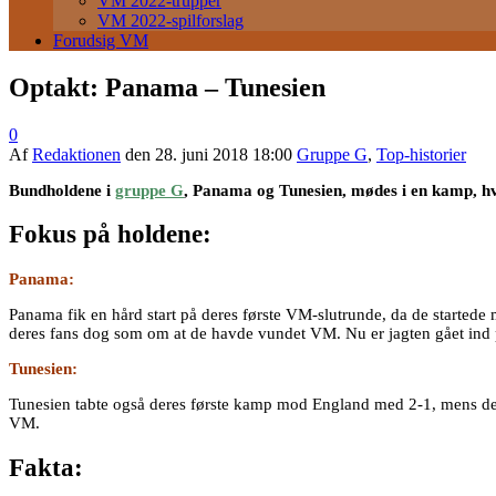
VM 2022-trupper
VM 2022-spilforslag
Forudsig VM
Optakt: Panama – Tunesien
0
Af
Redaktionen
den
28. juni 2018 18:00
Gruppe G
,
Top-historier
Bundholdene i
gruppe G
, Panama og Tunesien, mødes i en kamp, hvo
Fokus på holdene:
Panama:
Panama fik en hård start på deres første VM-slutrunde, da de startede 
deres fans dog som om at de havde vundet VM. Nu er jagten gået ind p
Tunesien:
Tunesien tabte også deres første kamp mod England med 2-1, mens de b
VM.
Fakta: