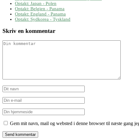
Optakt: Japan - Polen
Optakt: Belgien - Panama
Optakt: England - Panama
Optakt: Sydkorea - Tyskland
Skriv en kommentar
Gem mit navn, mail og websted i denne browser til næste gang j