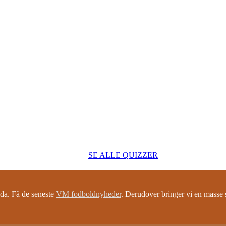
SE ALLE QUIZZER
a. Få de seneste
VM fodboldnyheder
. Derudover bringer vi en mass