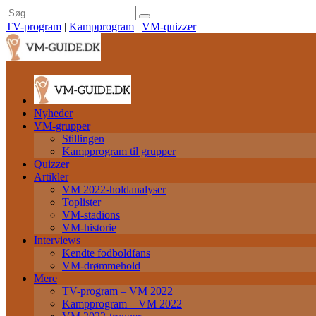
TV-program
|
Kampprogram
|
VM-quizzer
|
Nyheder
VM-grupper
Stillingen
Kampprogram til grupper
Quizzer
Artikler
VM 2022-holdanalyser
Toplister
VM-stadions
VM-historie
Interviews
Kendte fodboldfans
VM-drømmehold
Mere
TV-program – VM 2022
Kampprogram – VM 2022