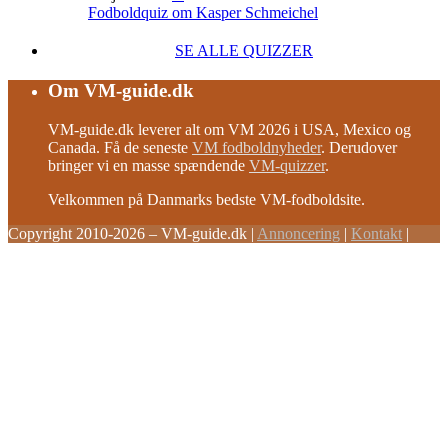
Fodboldquiz om Kasper Schmeichel
SE ALLE QUIZZER
Om VM-guide.dk
VM-guide.dk leverer alt om VM 2026 i USA, Mexico og
Canada. Få de seneste
VM fodboldnyheder
. Derudover
bringer vi en masse spændende
VM-quizzer
.
Velkommen på Danmarks bedste VM-fodboldsite.
Copyright 2010-2026 – VM-guide.dk
|
Annoncering
|
Kontakt
|