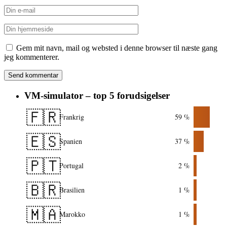
Gem mit navn, mail og websted i denne browser til næste gang
jeg kommenterer.
VM-simulator – top 5 forudsigelser
🇫🇷
Frankrig
59 %
🇪🇸
Spanien
37 %
🇵🇹
Portugal
2 %
🇧🇷
Brasilien
1 %
🇲🇦
Marokko
1 %