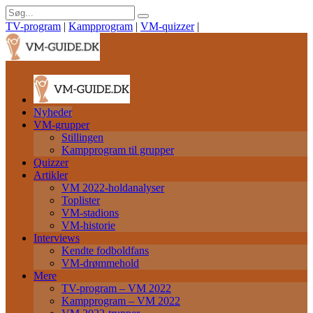
TV-program
|
Kampprogram
|
VM-quizzer
|
Nyheder
VM-grupper
Stillingen
Kampprogram til grupper
Quizzer
Artikler
VM 2022-holdanalyser
Toplister
VM-stadions
VM-historie
Interviews
Kendte fodboldfans
VM-drømmehold
Mere
TV-program – VM 2022
Kampprogram – VM 2022