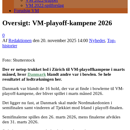
VM 2022-trupper
VM 2022-spilforslag
Forudsig VM
Oversigt: VM-playoff-kampene 2026
0
Af
Redaktionen
den
20. november 2025 14:00
Nyheder
,
Top-
historier
Foto: Shutterstock
Der er netop trukket lod i Zürich til VM-playoffkampene i marts
måned, hvor
Danmark
blandt andre var i bowlen. Se hele
resultatet af lodtrækningen her.
Danmark var blandt de 16 hold, der var at finde i bowlerne til VM-
playoff-kampene, der bliver spillet i marts måned 2026.
Det ligger nu fast, at Danmark skal møde Nordmakedonien i
semifinalen samt vinderen af Tjekkiet mod Irland i playoff-finalen.
Semifinalerne spilles den 26. marts 2026, mens finalerne afvikles
den 31. marts 2026.