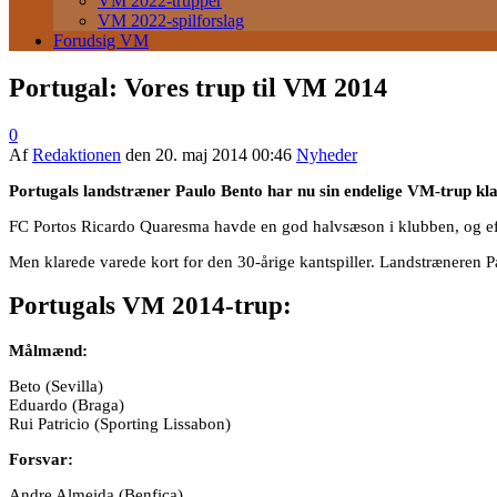
VM 2022-trupper
VM 2022-spilforslag
Forudsig VM
Portugal: Vores trup til VM 2014
0
Af
Redaktionen
den
20. maj 2014 00:46
Nyheder
Portugals landstræner Paulo Bento har nu sin endelige VM-trup klar
FC Portos Ricardo Quaresma havde en god halvsæson i klubben, og efte
Men klarede varede kort for den 30-årige kantspiller. Landstræneren P
Portugals VM 2014-trup:
Målmænd:
Beto (Sevilla)
Eduardo (Braga)
Rui Patricio (Sporting Lissabon)
Forsvar:
Andre Almeida (Benfica)