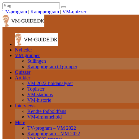
TV-program
|
Kampprogram
|
VM-quizzer
|
Nyheder
VM-grupper
Stillingen
Kampprogram til grupper
Quizzer
Artikler
VM 2022-holdanalyser
Toplister
VM-stadions
VM-historie
Interviews
Kendte fodboldfans
VM-drømmehold
Mere
TV-program – VM 2022
Kampprogram – VM 2022