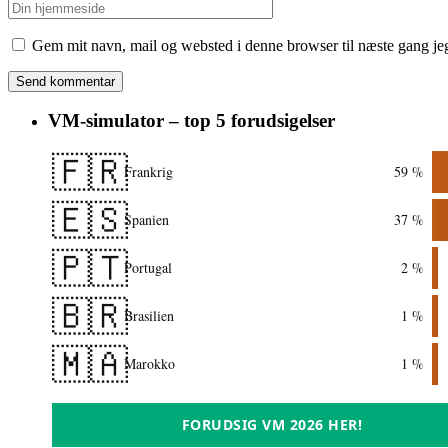
Gem mit navn, mail og websted i denne browser til næste gang j
VM-simulator – top 5 forudsigelser
🇫🇷
Frankrig
59 %
🇪🇸
Spanien
37 %
🇵🇹
Portugal
2 %
🇧🇷
Brasilien
1 %
🇲🇦
Marokko
1 %
FORUDSIG VM 2026 HER!