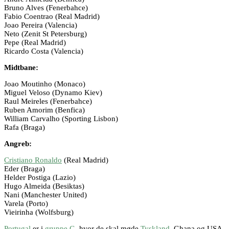
Bruno Alves (Fenerbahce)
Fabio Coentrao (Real Madrid)
Joao Pereira (Valencia)
Neto (Zenit St Petersburg)
Pepe (Real Madrid)
Ricardo Costa (Valencia)
Midtbane:
Joao Moutinho (Monaco)
Miguel Veloso (Dynamo Kiev)
Raul Meireles (Fenerbahce)
Ruben Amorim (Benfica)
William Carvalho (Sporting Lisbon)
Rafa (Braga)
Angreb:
Cristiano Ronaldo
(Real Madrid)
Eder (Braga)
Helder Postiga (Lazio)
Hugo Almeida (Besiktas)
Nani (Manchester United)
Varela (Porto)
Vieirinha (Wolfsburg)
Portugal
er i
gruppe G
, hvor de skal møde
Tyskland
, Ghana og USA.