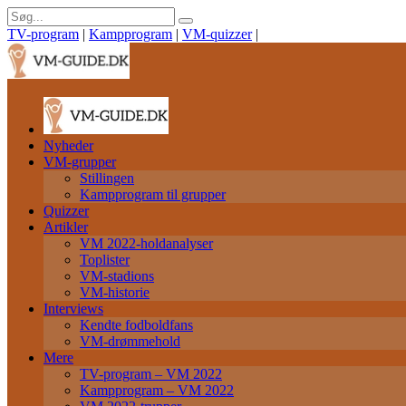
TV-program
|
Kampprogram
|
VM-quizzer
|
Nyheder
VM-grupper
Stillingen
Kampprogram til grupper
Quizzer
Artikler
VM 2022-holdanalyser
Toplister
VM-stadions
VM-historie
Interviews
Kendte fodboldfans
VM-drømmehold
Mere
TV-program – VM 2022
Kampprogram – VM 2022