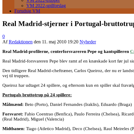
VM 2022-trupper
VM 2022-spilforslag
Forudsig VM
Real Madrid-stjerner i Portugal-bruttotru
0
Af
Redaktionen
den
11. maj 2010 19:20
Nyheder
Real Madrid-profilerne, centerforsvareren Pepe og kantspilleren
C
Real Madrid-forsvareren Pepe blev ramt af en knæskade kort før jul sid
Den tidligere Real Madrid-cheftræner, Carlos Queiroz, der nu er lands
vej til truppen.
Queiroz har udtaget 24 spillere, og eftersom kun en spiller skal fravæl
Portugals bruttotrup på 24 spillere:
Målmænd:
Beto (Porto), Daniel Fernandes (Iraklis), Eduardo (Braga)
Forsvaret:
Fabio Coentrao (Benfica), Paulo Ferreira (Chelsea), Ricar
(Real Madrid), Miguel (Valencia)
Midtbanen:
Tiago (Atletico Madrid), Deco (Chelsea), Raul Meireles (