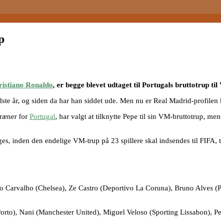
p
ristiano Ronaldo
, er begge blevet udtaget til Portugals bruttotrup ti
ste år, og siden da har han siddet ude. Men nu er Real Madrid-profilen 
træner for
Portugal
, har valgt at tilknytte Pepe til sin VM-bruttotrup, m
ges, inden den endelige VM-trup på 23 spillere skal indsendes til FIFA, 
do Carvalho (Chelsea), Ze Castro (Deportivo La Coruna), Bruno Alves (P
Porto), Nani (Manchester United), Miguel Veloso (Sporting Lissabon), 