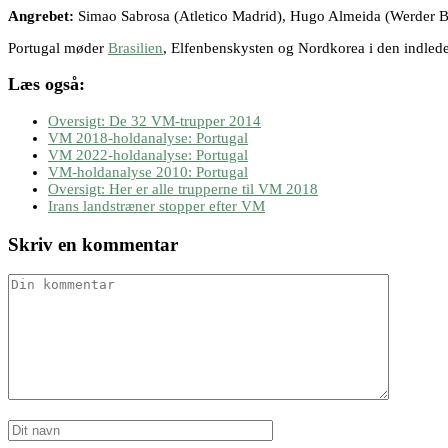
Angrebet:
Simao Sabrosa (Atletico Madrid), Hugo Almeida (Werder Br
Portugal møder
Brasilien
, Elfenbenskysten og Nordkorea i den indled
Læs også:
Oversigt: De 32 VM-trupper 2014
VM 2018-holdanalyse: Portugal
VM 2022-holdanalyse: Portugal
VM-holdanalyse 2010: Portugal
Oversigt: Her er alle trupperne til VM 2018
Irans landstræner stopper efter VM
Skriv en kommentar