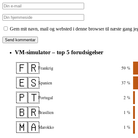
Gem mit navn, mail og websted i denne browser til næste gang j
VM-simulator – top 5 forudsigelser
🇫🇷
Frankrig
59 %
🇪🇸
Spanien
37 %
🇵🇹
Portugal
2 %
🇧🇷
Brasilien
1 %
🇲🇦
Marokko
1 %