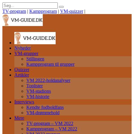
TV-program
|
Kampprogram
|
VM-quizzer
|
Nyheder
VM-grupper
Stillingen
Kampprogram til grupper
Quizzer
Artikler
VM 2022-holdanalyser
Toplister
VM-stadions
VM-historie
Interviews
Kendte fodboldfans
VM-drømmehold
Mere
TV-program – VM 2022
Kampprogram – VM 2022