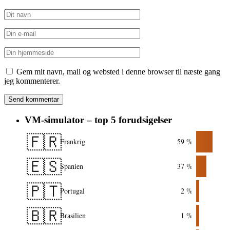
Gem mit navn, mail og websted i denne browser til næste gang
jeg kommenterer.
VM-simulator – top 5 forudsigelser
🇫🇷
Frankrig
59 %
🇪🇸
Spanien
37 %
🇵🇹
Portugal
2 %
🇧🇷
Brasilien
1 %