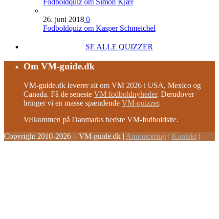
Fodboldquiz om Simon Kjær
26. juni 2018
0
Fodboldquiz om Kasper Schmeichel
SE ALLE QUIZZER
Om VM-guide.dk
VM-guide.dk leverer alt om VM 2026 i USA, Mexico og
Canada. Få de seneste
VM fodboldnyheder
. Derudover
bringer vi en masse spændende
VM-quizzer
.
Velkommen på Danmarks bedste VM-fodboldsite.
Copyright 2010-2026 – VM-guide.dk
|
Annoncering
|
Kontakt
|