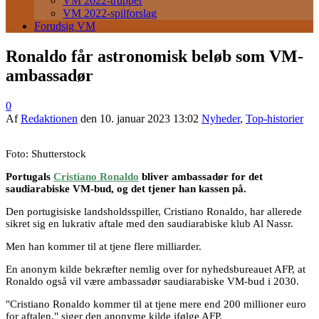
VM 2022-trupper
VM 2022-spilforslag
Forudsig VM
Ronaldo får astronomisk beløb som VM-
ambassadør
0
Af
Redaktionen
den
10. januar 2023 13:02
Nyheder
,
Top-historier
Foto: Shutterstock
Portugals
Cristiano Ronaldo
bliver ambassadør for det
saudiarabiske VM-bud, og det tjener han kassen på.
Den portugisiske landsholdsspiller, Cristiano Ronaldo, har allerede
sikret sig en lukrativ aftale med den saudiarabiske klub Al Nassr.
Men han kommer til at tjene flere milliarder.
En anonym kilde bekræfter nemlig over for nyhedsbureauet AFP, at
Ronaldo også vil være ambassadør saudiarabiske VM-bud i 2030.
"Cristiano Ronaldo kommer til at tjene mere end 200 millioner euro
for aftalen," siger den anonyme kilde ifølge AFP.