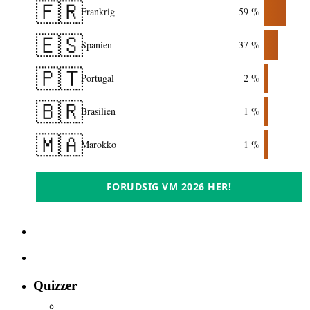
🇫🇷
Frankrig
59 %
🇪🇸
Spanien
37 %
🇵🇹
Portugal
2 %
🇧🇷
Brasilien
1 %
🇲🇦
Marokko
1 %
FORUDSIG VM 2026 HER!
Quizzer