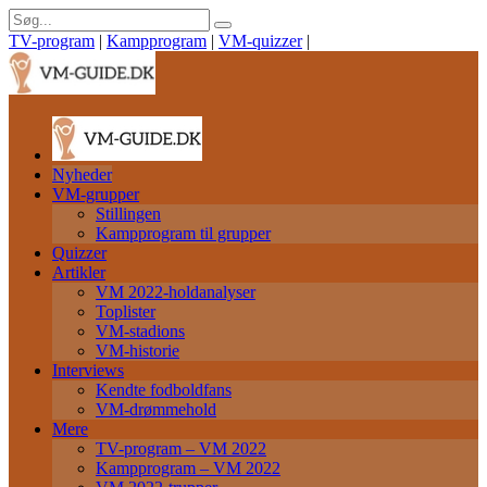
TV-program
|
Kampprogram
|
VM-quizzer
|
Nyheder
VM-grupper
Stillingen
Kampprogram til grupper
Quizzer
Artikler
VM 2022-holdanalyser
Toplister
VM-stadions
VM-historie
Interviews
Kendte fodboldfans
VM-drømmehold
Mere
TV-program – VM 2022
Kampprogram – VM 2022