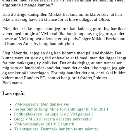
afgørende i mange kampe."
Den 26-årige kantspiller, Mikkel Beckmann, forklarer selv, at han
ikke anser sig have en chance for at blive udtaget af Olsen.
"Nej, det er ikke noget, som jeg tror, kan lade sig gøre. Jeg har ikke
været med i nogle af VM-kvalifikationskampene, og jeg tror, at det
meste af VM-truppen allerede er på plads," siger Mikkel Beckmann
til Randers Amts Avis, og han uddyber:
"Jeg håber da, at jeg en dag kan komme med på landsholdet. Det
kunne være en sjov og fed oplevelse at få med, men det ligger langt
fra min tankegang i øjeblikket. Det er da dejligt, at min træner ser
mig som en landsholdskandidat, men det er slet ikke noget, jeg går
og tænker på i hverdagen. For mig handler det om, at vi skal buldre
videre med Randers FC, som vi har gjort i foråret," slutter
Beckmann.
Læs også:
VM-bosserne: Den danske vej
Jesper Simos blog: Mine forventninger til VM 2014
Fodboldekspert: Gruppe G og VM generelt
Blog: VM 2010 set fra det store perspektiv
VM-holdanalyse 2010: Danmark
Talentspejder: Danmark har kun to-tre talenter