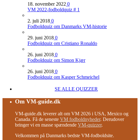
18. november 2022
0
VM 2022-fodboldquiz # 1
2. juli 2018
0
Fodboldquiz om Danmarks VM-historie
29. juni 2018
0
Fodboldquiz om Cristiano Ronaldo
26. juni 2018
0
Fodboldquiz om Simon Kjær
26. juni 2018
0
Fodboldquiz om Kasper Schmeichel
SE ALLE QUIZZER
Om VM-guide.dk
VM-guide.dk leverer alt om VM 2026 i USA, Mexico og
Canada. Få de seneste
VM fodboldnyheder
. Derudover
bringer vi en masse spændende
VM-quizzer
.
Velkommen på Danmarks bedste VM-fodboldsite.