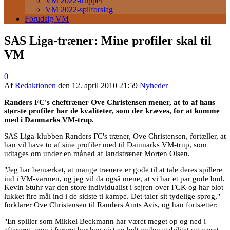
VM 2022-trupper
VM 2022-spilforslag
Forudsig VM
SAS Liga-træner: Mine profiler skal til
VM
0
Af
Redaktionen
den
12. april 2010 21:59
Nyheder
Randers FC's cheftræner Ove Christensen mener, at to af hans
største profiler har de kvaliteter, som der kræves, for at komme
med i Danmarks VM-trup.
SAS Liga-klubben Randers FC's træner, Ove Christensen, fortæller, at
han vil have to af sine profiler med til Danmarks VM-trup, som
udtages om under en måned af landstræner Morten Olsen.
"Jeg har bemærket, at mange trænere er gode til at tale deres spillere
ind i VM-varmen, og jeg vil da også mene, at vi har et par gode bud.
Kevin Stuhr var den store individualist i sejren over FCK og har blot
lukket fire mål ind i de sidste ti kampe. Det taler sit tydelige sprog,"
forklarer Ove Christensen til Randers Amts Avis, og han fortsætter:
"En spiller som Mikkel Beckmann har været meget op og ned i
efteråret, men i foråret har han vist en helt anden stabilitet og været