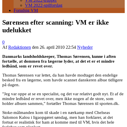
VM 2022-trupper
VM 2022-spilforslag
Forudsig VM
Sørensen efter scanning: VM er ikke
udelukket
0
Af
Redaktionen
den
26. april 2010 22:54
Nyheder
Danmarks landsholdskeeper, Thomas Sørensen, kunne i aften
fortælle, at dommen fra lægerne lyder, at det et er et mindre
ledbånd, som er revet over.
Thomas Sørensen var lettet, da han havde modtaget den endelige
besked fra en lægerne, som havde scannet danskeren albue tidligere
på dagen.
"Jeg var oppe at se en specialist, og det var relativt godt nyt. Et af de
mindre ledbånd er revet over, men ikke nogen af de store, som
holder albuen sammen," fortæller Thomas Sørensen til sporten.dk.
Stoke-målmanden kom til skade i en nærkamp med Chelseas
Salomon Kalou i ligaopgøret søndag, men han forklarer, at det
fortsat er realistisk for ham at komme med til VM, hvis det hele
forløber som planlagt.