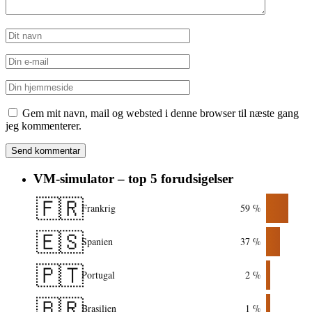
Gem mit navn, mail og websted i denne browser til næste gang
jeg kommenterer.
VM-simulator – top 5 forudsigelser
🇫🇷
Frankrig
59 %
🇪🇸
Spanien
37 %
🇵🇹
Portugal
2 %
🇧🇷
Brasilien
1 %