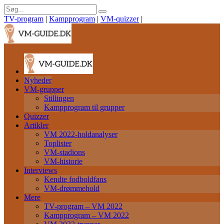
TV-program
|
Kampprogram
|
VM-quizzer
|
Nyheder
VM-grupper
Stillingen
Kampprogram til grupper
Quizzer
Artikler
VM 2022-holdanalyser
Toplister
VM-stadions
VM-historie
Interviews
Kendte fodboldfans
VM-drømmehold
Mere
TV-program – VM 2022
Kampprogram – VM 2022