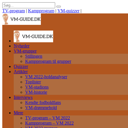
TV-program
|
Kampprogram
|
VM-quizzer
|
Nyheder
VM-grupper
Stillingen
Kampprogram til grupper
Quizzer
Artikler
VM 2022-holdanalyser
Toplister
VM-stadions
VM-historie
Interviews
Kendte fodboldfans
VM-drømmehold
Mere
TV-program – VM 2022
Kampprogram – VM 2022