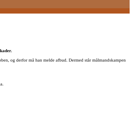
kader.
t ribben, og derfor må han melde afbud. Dermed står målmandskampen
a.