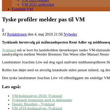
VM 2022-trupper
VM 2022-spilforslag
Forudsig VM
Tyske profiler melder pas til VM
0
Af
Redaktionen
den
4. maj 2010 21:56
Nyheder
Tysklands førstevalg på målmandsposten René Adler og midtbanesp
Tyskland
må se bort fra landsholdets førstekeeper under VM-slutrund
sandsynligvis mellem Werder Bremens Tim Wiese eller Manuel Neuer 
Landstræner Joachim Löw må dog også undvære midtbanespilleren Simo
Rolfes har døjet med en alvorlig knæskade siden januar måned, og derf
Den tyske landstræner Joachim Löw vil offentliggøre sin endelige VM
Læs også:
VM-holdanalyse 2010: Tyskland
Tysklands bruttotrup med to debutanter
Optakt: Brasilien - Tyskland
VM 2018-holdanalyse: Tyskland