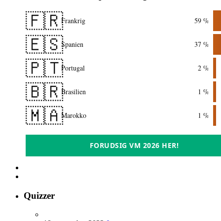
🇫🇷
Frankrig
59 %
🇪🇸
Spanien
37 %
🇵🇹
Portugal
2 %
🇧🇷
Brasilien
1 %
🇲🇦
Marokko
1 %
FORUDSIG VM 2026 HER!
Quizzer